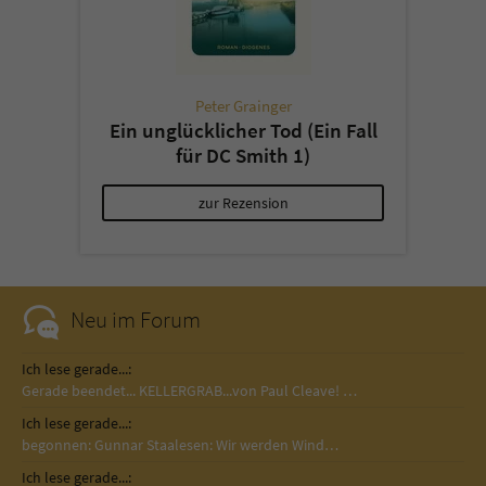
Peter Grainger
Ein unglücklicher Tod (Ein Fall
für DC Smith 1)
zur Rezension
Neu im Forum
Ich lese gerade...:
Gerade beendet... KELLERGRAB...von Paul Cleave! …
Ich lese gerade...:
begonnen: Gunnar Staalesen: Wir werden Wind…
Ich lese gerade...: