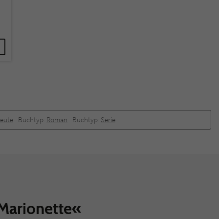
heute
Buchtyp:
Roman
Buchtyp:
Serie
Marionette«