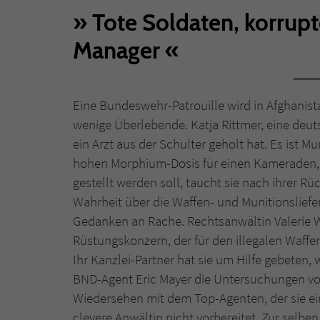
Tote Soldaten, korrupt
Manager
Eine Bundeswehr-Patrouille wird in Afghanis
wenige Überlebende. Katja Rittmer, eine deutsc
ein Arzt aus der Schulter geholt hat. Es ist M
hohen Morphium-Dosis für einen Kameraden, d
gestellt werden soll, taucht sie nach ihrer Rü
Wahrheit über die Waffen- und Munitionsliefe
Gedanken an Rache. Rechtsanwältin Valerie W
Rüstungskonzern, der für den illegalen Waffe
Ihr Kanzlei-Partner hat sie um Hilfe gebeten, 
BND-Agent Eric Mayer die Untersuchungen von 
Wiedersehen mit dem Top-Agenten, der sie eins
clevere Anwältin nicht vorbereitet. Zur selben 