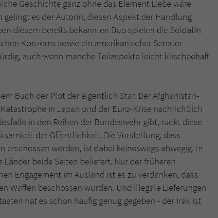
olche Geschichte ganz ohne das Element Liebe wäre
 gelingt es der Autorin, diesen Aspekt der Handlung
ben diesem bereits bekannten Duo spielen die Soldatin
tschen Konzerns sowie ein amerikanischer Senator
ürdig, auch wenn manche Teilaspekte leicht klischeehaft
sem Buch der Plot der eigentlich Star. Der Afghanistan-
m-Katastrophe in Japan und der Euro-Krise nachrichtlich
esfälle in den Reihen der Bundeswehr gibt, rückt diese
ksamkeit der Öffentlichkeit. Die Vorstellung, dass
 erschossen werden, ist dabei keineswegs abwegig. In
Länder beide Seiten beliefert. Nur der früheren
hen Engagement im Ausland ist es zu verdanken, dass
n Waffen beschossen wurden. Und illegale Lieferungen
aaten hat es schon häufig genug gegeben - der Irak ist