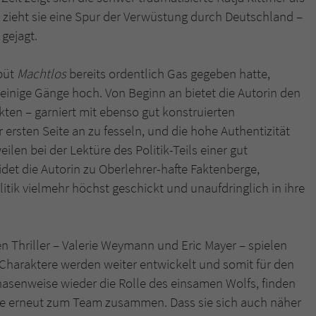
überprüfen.
zieht sie eine Spur der Verwüstung durch Deutschland –
gejagt.
ebüt
Machtlos
bereits ordentlich Gas gegeben hatte,
inige Gänge hoch. Von Beginn an bietet die Autorin den
kten – garniert mit ebenso gut konstruierten
ersten Seite an zu fesseln, und die hohe Authentizität
len bei der Lektüre des Politik-Teils einer gut
et die Autorin zu Oberlehrer-hafte Faktenberge,
itik vielmehr höchst geschickt und unaufdringlich in ihre
n Thriller – Valerie Weymann und Eric Mayer – spielen
n Charaktere werden weiter entwickelt und somit für den
asenweise wieder die Rolle des einsamen Wolfs, finden
sse erneut zum Team zusammen. Dass sie sich auch näher