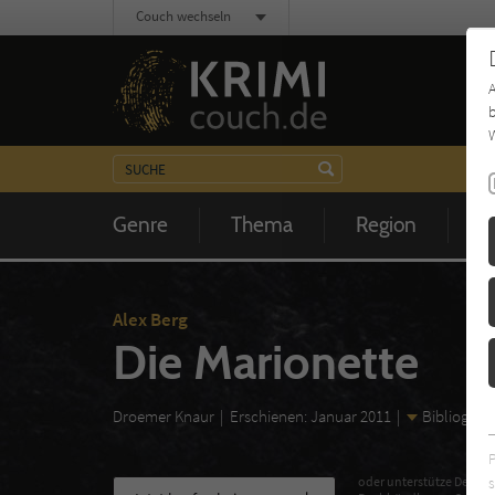
Couch wechseln
b
W
Genre
Thema
Region
Z
Alex Berg
Die Marionette
Droemer Knaur
Erschienen: Januar 2011
Bibliogr. 
s
oder unterstütze Deinen