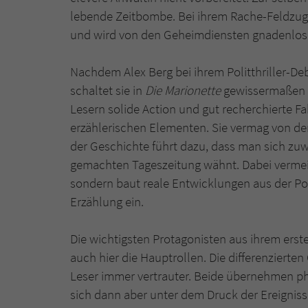
lebende Zeitbombe. Bei ihrem Rache-Feldzug 
und wird von den Geheimdiensten gnadenlos 
Nachdem Alex Berg bei ihrem Politthriller-D
schaltet sie in
Die Marionette
gewissermaßen e
Lesern solide Action und gut recherchierte Fa
erzählerischen Elementen. Sie vermag von der 
der Geschichte führt dazu, dass man sich zuwei
gemachten Tageszeitung wähnt. Dabei vermeid
sondern baut reale Entwicklungen aus der Pol
Erzählung ein.
Die wichtigsten Protagonisten aus ihrem erste
auch hier die Hauptrollen. Die differenzierte
Leser immer vertrauter. Beide übernehmen ph
sich dann aber unter dem Druck der Ereigni