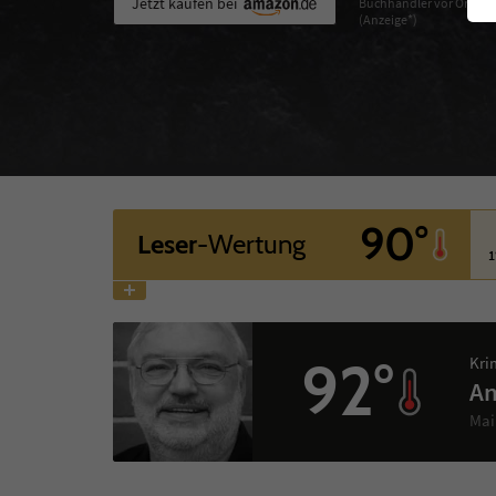
Jetzt kaufen bei
Buchhändler vor Ort
(Anzeige*)
90°
Leser
-Wertung
1
92°
Kri
An
Mai