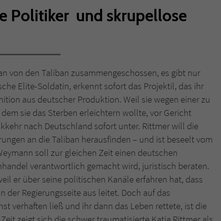
e Politiker und skrupellose
Name
tx_pwcomments_ahash
Anbieter
Literatur-Couch Medien GmbH & Co. KG
Laufzeit
1 Jahr
tan von den Taliban zusammengeschossen, es gibt nur
he Elite-Soldatin, erkennt sofort das Projektil, das ihr
Zweck
Cookie für Kommentare einzelner Buchtitel
unition aus deutscher Produktion. Weil sie wegen einer zu
em sie das Sterben erleichtern wollte, vor Gericht
Name
fe_typo_user
ckkehr nach Deutschland sofort unter. Rittmer will die
rungen an die Taliban herausfinden – und ist beseelt vom
Anbieter
Literatur-Couch Medien GmbH & Co. KG
eymann soll zur gleichen Zeit einen deutschen
nhandel verantwortlich gemacht wird, juristisch beraten.
Laufzeit
Session
weil er über seine politischen Kanäle erfahren hat, dass
Dieses Cookie gewährleistet die Kommunikation der
der Regierungsseite aus leitet. Doch auf das
Webseite mit dem Benutzer. Es wird benötigt um z. B.
t verhaften ließ und ihr dann das Leben rettete, ist die
Zweck
den Sicherheitscode des Kontaktformulars zu
Zeit zeigt sich die schwer traumatisierte Katja Rittmer als