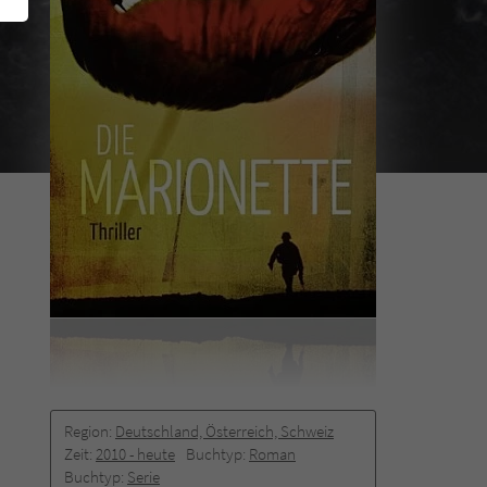
Region:
Deutschland, Österreich, Schweiz
Zeit:
2010 -­ heute
Buchtyp:
Roman
Buchtyp:
Serie