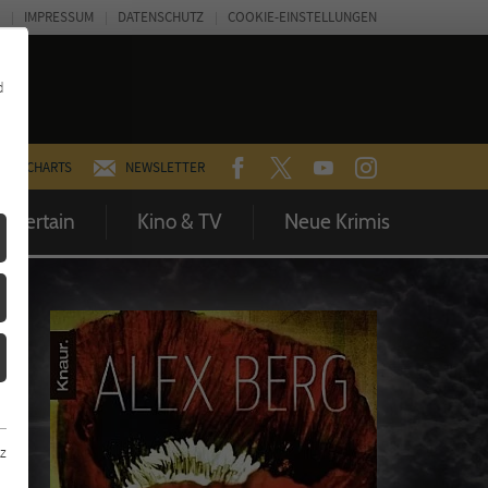
IMPRESSUM
DATENSCHUTZ
COOKIE-EINSTELLUNGEN
d
FACEBOOK
TWITTER
YOUTUBE
INSTAGRAM
CHARTS
NEWSLETTER
Entertain
Kino & TV
Neue Krimis
z