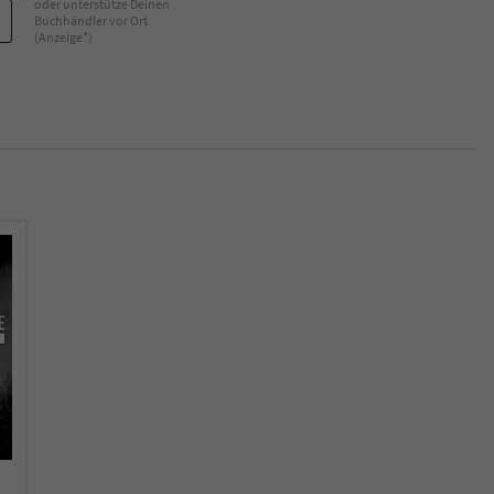
oder unterstütze Deinen
Buchhändler vor Ort
(Anzeige*)