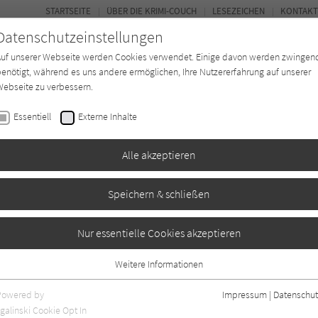
STARTSEITE
ÜBER DIE KRIMI-COUCH
LESEZEICHEN
KONTAKT
Datenschutzeinstellungen
Auf unserer Webseite werden Cookies verwendet. Einige davon werden zwingen
enötigt, während es uns andere ermöglichen, Ihre Nutzererfahrung auf unserer
ebseite zu verbessern.
BUCH-ENTDECKER
FORUM
Essentiell
Externe Inhalte
eit
Buchtyp
Autor*in
Magazin
Alle akzeptieren
Speichern & schließen
Nur essentielle Cookies akzeptieren
Weitere Informationen
Angaben
5
Essentiell
Essentielle Cookies werden für grundlegende Funktionen der Webseite
Powered by
Impressum
|
Datenschut
benötigt. Dadurch ist gewährleistet, dass die Webseite einwandfrei
galinski Cookie Opt In