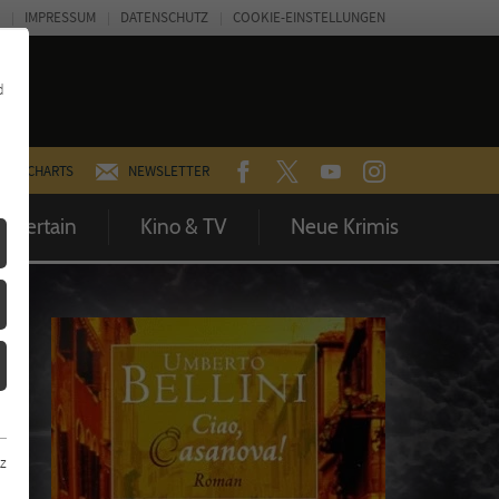
IMPRESSUM
DATENSCHUTZ
COOKIE-EINSTELLUNGEN
d
FACEBOOK
TWITTER
YOUTUBE
INSTAGRAM
CHARTS
NEWSLETTER
Entertain
Kino & TV
Neue Krimis
z