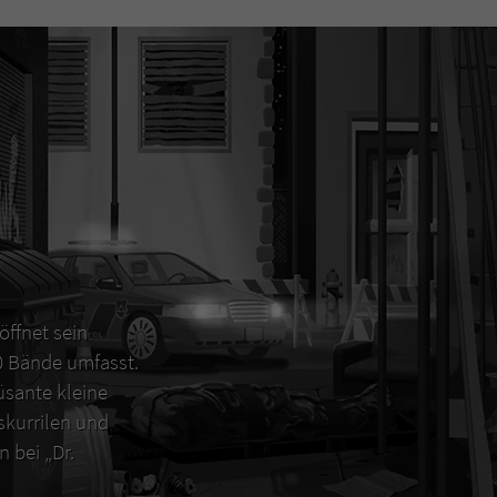
öffnet sein
00 Bände umfasst.
sante kleine
 skurrilen und
 bei „Dr.