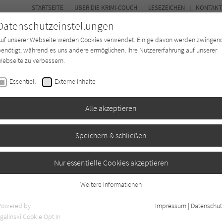
STARTSEITE
ÜBER DIE KRIMI-COUCH
LESEZEICHEN
KONTAKT
Datenschutzeinstellungen
Auf unserer Webseite werden Cookies verwendet. Einige davon werden zwingen
enötigt, während es uns andere ermöglichen, Ihre Nutzererfahrung auf unserer
ebseite zu verbessern.
BUCH-ENTDECKER
FORUM
Essentiell
Externe Inhalte
eit
Buchtyp
Autor*in
Magazin
Alle akzeptieren
Speichern & schließen
Nur essentielle Cookies akzeptieren
Weitere Informationen
gaben
2
Essentiell
Essentielle Cookies werden für grundlegende Funktionen der Webseite
Powered by
Impressum
|
Datenschut
benötigt. Dadurch ist gewährleistet, dass die Webseite einwandfrei
galinski Cookie Opt In