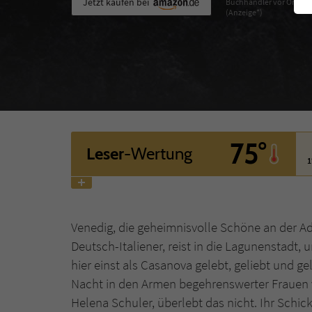
Jetzt kaufen bei
Buchhändler vor Ort
(Anzeige*)
75°
Leser
-Wertung
1
Venedig, die geheimnisvolle Schöne an der Adr
Deutsch-Italiener, reist in die Lagunenstadt,
hier einst als Casanova gelebt, geliebt und g
Nacht in den Armen begehrenswerter Frauen ve
Helena Schuler, überlebt das nicht. Ihr Schi