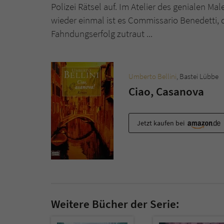
Polizei Rätsel auf. Im Atelier des genialen 
wieder einmal ist es Commissario Benedetti, 
Fahndungserfolg zutraut ...
Umberto Bellini
, Bastei Lübbe
Ciao, Casanova
Jetzt kaufen bei
Weitere Bücher der Serie: