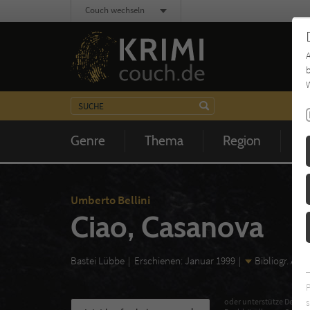
Couch wechseln
b
W
Genre
Thema
Region
Z
Umberto Bellini
Ciao, Casanova
Bastei Lübbe
Erschienen: Januar 1999
Bibliogr. An
s
oder unterstütze Deinen