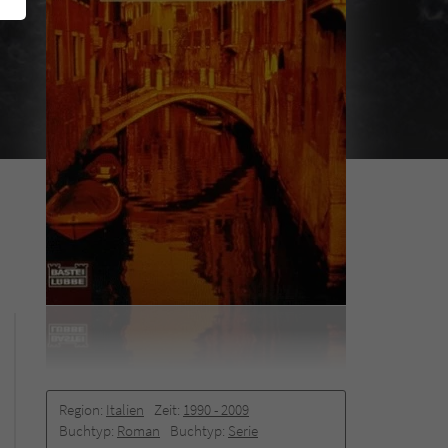
Region:
Italien
Zeit:
1990 -­ 2009
Buchtyp:
Roman
Buchtyp:
Serie