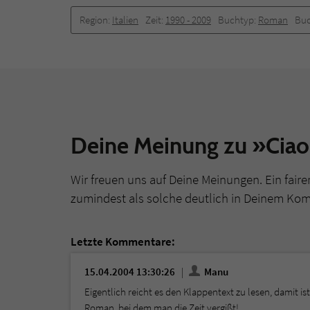
Region:
Italien
Zeit:
1990 -­ 2009
Buchtyp:
Roman
Buc
Deine Meinung zu »Ciao
Wir freuen uns auf Deine Meinungen. Ein faire
zumindest als solche deutlich in Deinem Ko
Letzte Kommentare:
15.04.2004 13:30:26
Manu
Eigentlich reicht es den Klappentext zu lesen, damit is
Roman, bei dem man die Zeit vergißt!