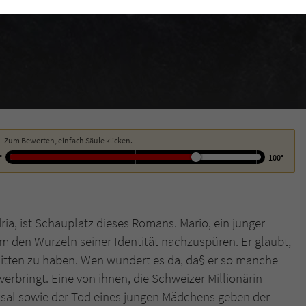
funktioniert.
Cookie-Informationen
Name
cookie_optin
Anbieter
Literatur-Couch Medien GmbH & Co. KG
Externe Inhalte
Wir verwenden auf unserer Website externe Inhalte, um Ihnen zusätzliche
Laufzeit
1 Jahr
Informationen anzubieten. Mit dem Laden der externen Inhalte akzeptieren Sie
die Datenschutzerklärung von YouTube (https://policies.google.com/privacy?
Wird benutzt, um Ihre Einstellungen für zur
hl=de).
Zweck
Verwendung von Cookies auf dieser Website zu
Zum Bewerten, einfach Säule klicken.
speichern.
°
100°
Name
tx_thrating_pi1_AnonymousRating_#
ia, ist Schauplatz dieses Romans. Mario, ein junger
Anbieter
Literatur-Couch Medien GmbH & Co. KG
 um den Wurzeln seiner Identität nachzuspüren. Er glaubt,
elitten zu haben. Wen wundert es da, da§ er so manche
Laufzeit
1 Jahr
rbringt. Eine von ihnen, die Schweizer Millionärin
Zweck
Cookie für die Bewertung einzelner Buchtitel
cksal sowie der Tod eines jungen Mädchens geben der