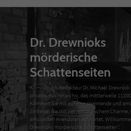
Dr. Drewnioks
mörderische
Schattenseiten
Krimi-Couch Redakteur Dr. Michael Drewniok 
privates Bücherarchiv, das mittlerweile 11.0
Kommen Sie mit auf eine spannende und amü
Zeitreise, die mit viel nostalgischem Charme,
amüsanten Anekdoten aufwartet. Willkommen
Drewnioks mörderische Schattenseiten“.