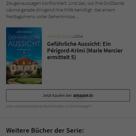
Sicherheitscode des Kontaktformulars zu
Zeugenaussagen konfrontiert. Und das, wo ihre Großtante
überprüfen.
Léonie gerade dringend ihre Hilfe benötigt - bei einem
Festtagsmenü voller Geheimnisse ...
Julie Dubois
, Lübbe
Gefährliche Aussicht: Ein
Périgord-Krimi (Marie Mercier
ermittelt 5)
Jetzt kaufen bei
oder unterstütze Deinen Buchhändler vor Ort (Anzeige*)
Weitere Bücher der Serie: