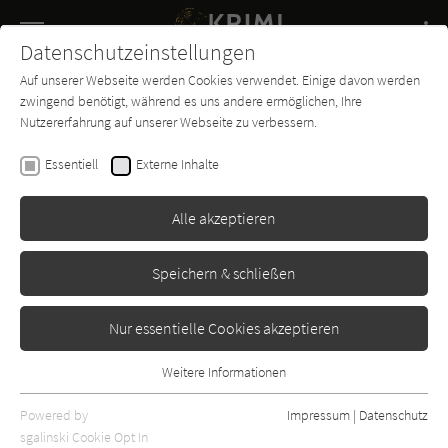
Navigation
Datenschutzeinstellungen
Couch
wechse
Auf unserer Webseite werden Cookies verwendet. Einige davon werden
Buch-
Forum
Charts
News
SUCHE
zwingend benötigt, während es uns andere ermöglichen, Ihre
Entdecker
Nutzererfahrung auf unserer Webseite zu verbessern.
Julie Dubois
Essentiell
Externe Inhalte
Gefährliche Aussicht: Ein
Périgord-Krimi (Marie Mercier
Alle akzeptieren
ermittelt 5)
Speichern & schließen
Lübbe
Erschienen: Juli 2025
1
Nur essentielle Cookies akzeptieren
Weitere Informationen
Essentiell
Essentielle Cookies werden für grundlegende Funktionen der
Powered by
Impressum
|
Datenschutz
Webseite benötigt. Dadurch ist gewährleistet, dass die Webseite
sgalinski Cookie Opt In