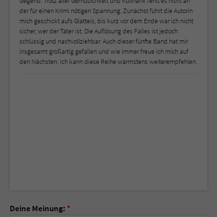
Gegend. Trotz aller Gemütlichkeit und Kulinarik fehlt es nicht an
der für einen Krimi nötigen Spannung. Zunächst führt die Autorin
mich geschickt aufs Glatteis, bis kurz vor dem Ende war ich nicht
sicher, wer der Täter ist. Die Auflösung des Falles ist jedoch
schlüssig und nachvollziehbar. Auch dieser fünfte Band hat mir
insgesamt großartig gefallen und wie immer freue ich mich auf
den Nächsten. Ich kann diese Reihe wärmstens weiterempfehlen.
Deine Meinung:
*