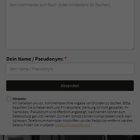
Dein Name / Pseudonym:
*
Nicht
ausfüllen!
Hinweis:
Wir behalten uns vor, Kommentare ohne Angabe von Gründen zu löschen. Bitte
beachten Sie Urheberrecht und Privatsphäre; Werbung ist nicht gestattet. Ihr
Name bzw. Pseudonym wird öffentlich angezeigt; Nachnamen können zum
Datenschutz gekürzt werden. Zu Ihrem Schutz können Kontaktdaten wie E-Mail-
Adressen, Telefonnummern oder Anschriften von der Redaktion entfernt werden.
Details finden Sie in unserer
Datenschutzerklärung
.