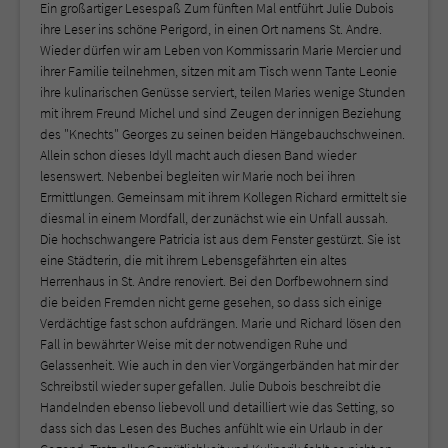
Ein großartiger Lesespaß Zum fünften Mal entführt Julie Dubois
ihre Leser ins schöne Perigord, in einen Ort namens St. Andre.
Wieder dürfen wir am Leben von Kommissarin Marie Mercier und
ihrer Familie teilnehmen, sitzen mit am Tisch wenn Tante Leonie
ihre kulinarischen Genüsse serviert, teilen Maries wenige Stunden
mit ihrem Freund Michel und sind Zeugen der innigen Beziehung
des "Knechts" Georges zu seinen beiden Hängebauchschweinen.
Allein schon dieses Idyll macht auch diesen Band wieder
lesenswert. Nebenbei begleiten wir Marie noch bei ihren
Ermittlungen. Gemeinsam mit ihrem Kollegen Richard ermittelt sie
diesmal in einem Mordfall, der zunächst wie ein Unfall aussah.
Die hochschwangere Patricia ist aus dem Fenster gestürzt. Sie ist
eine Städterin, die mit ihrem Lebensgefährten ein altes
Herrenhaus in St. Andre renoviert. Bei den Dorfbewohnern sind
die beiden Fremden nicht gerne gesehen, so dass sich einige
Verdächtige fast schon aufdrängen. Marie und Richard lösen den
Fall in bewährter Weise mit der notwendigen Ruhe und
Gelassenheit. Wie auch in den vier Vorgängerbänden hat mir der
Schreibstil wieder super gefallen. Julie Dubois beschreibt die
Handelnden ebenso liebevoll und detailliert wie das Setting, so
dass sich das Lesen des Buches anfühlt wie ein Urlaub in der