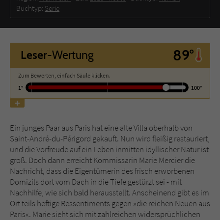
Buchtyp:
Serie
Name
tx_pwcomments_ahash
Anbieter
Literatur-Couch Medien GmbH & Co. KG
89°
Leser
-Wertung
Laufzeit
1 Jahr
Zum Bewerten, einfach Säule klicken.
1°
100°
Zweck
Cookie für Kommentare einzelner Buchtitel
Name
fe_typo_user
Ein junges Paar aus Paris hat eine alte Villa oberhalb von
Saint-André-du-Périgord gekauft. Nun wird fleißig restauriert,
Anbieter
Literatur-Couch Medien GmbH & Co. KG
und die Vorfreude auf ein Leben inmitten idyllischer Natur ist
groß. Doch dann erreicht Kommissarin Marie Mercier die
Laufzeit
Session
Nachricht, dass die Eigentümerin des frisch erworbenen
Domizils dort vom Dach in die Tiefe gestürzt sei - mit
Dieses Cookie gewährleistet die
Nachhilfe, wie sich bald herausstellt. Anscheinend gibt es im
Kommunikation der Webseite mit dem
Ort teils heftige Ressentiments gegen »die reichen Neuen aus
Zweck
Benutzer. Es wird benötigt um z. B. den
Paris«. Marie sieht sich mit zahlreichen widersprüchlichen