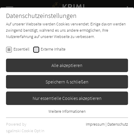
Navigation
Datenschutzeinstellungen
Couch
wechse
Auf unserer Webseite werden Cookies verwendet. Einige davon werden
Buch-
Forum
Charts
News
SUCHE
zwingend benötigt, während es uns andere ermöglichen, Ihre
Entdecker
Nutzererfahrung auf unserer Webseite zu verbessern.
Roland Muller
Essentiell
Externe Inhalte
Eisrausch (John Kaunak 1)
Alle akzeptieren
Aufbau
Erschienen: August 2024
2
Speichern & schließen
Nur essentielle Cookies akzeptieren
Weitere Informationen
Essentiell
Essentielle Cookies werden für grundlegende Funktionen der
Powered by
Impressum
|
Datenschutz
Webseite benötigt. Dadurch ist gewährleistet, dass die Webseite
sgalinski Cookie Opt In