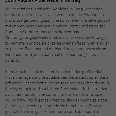
Muller setzt das „arktische“ Kopfkino in Gang. Wer schon
einmal in der Arktis war, weiß was ich meine: Eisschollen
und Eisberge, die unglaubliche Einsamkeit, die Stille gepaart
mit immerwährender Dunkelheit im Winter und ständiger
Sonne im Sommer, aber auch die sichtbare
Hoffnungslosigkeit vieler Inuit. Das alles weiß der Autor gut
zu vermitteln und es gleichzeitig in einen fesselnden Thriller
zu packen. Zwar braucht die Handlung etwas, bevor sie an
Fahrt aufnimmt, doch dann hält die Spannung bis zu
Schluss.
Kaunak, selbst halb Inuk, muss sich mit den großen Global-
Playern anlegen und setzt dabei sein Leben aufs Spiel. Dabei
erfährt die Leserschaft auch einiges über das Leben der Inuit,
ihre Mythologie und auch ihren Speiseplan! Und selbst das
Zwischenmenschliche kommt mit der Inuk Aka ins Spiel.
Muller hat wirklich ganze Arbeit bei der Recherche geleistet.
Allerdings hat er bei der Anrede ein bisschen zu „Deutsch“
gedacht, denn in ganz Skandinavien und überhaupt im