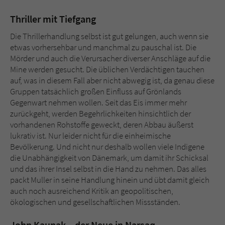
Thriller mit Tiefgang
Die Thrillerhandlung selbst ist gut gelungen, auch wenn sie
etwas vorhersehbar und manchmal zu pauschal ist. Die
Mörder und auch die Verursacher diverser Anschläge auf die
Mine werden gesucht. Die üblichen Verdächtigen tauchen
auf, was in diesem Fall aber nicht abwegig ist, da genau diese
Gruppen tatsächlich großen Einfluss auf Grönlands
Gegenwart nehmen wollen. Seit das Eis immer mehr
zurückgeht, werden Begehrlichkeiten hinsichtlich der
vorhandenen Rohstoffe geweckt, deren Abbau äußerst
lukrativ ist. Nur leider nicht für die einheimische
Bevölkerung. Und nicht nur deshalb wollen viele Indigene
die Unabhängigkeit von Dänemark, um damit ihr Schicksal
und das ihrer Insel selbst in die Hand zu nehmen. Das alles
packt Muller in seine Handlung hinein und übt damit gleich
auch noch ausreichend Kritik an geopolitischen,
ökologischen und gesellschaftlichen Missständen.
John Kaunak – der Neue in Narsaq