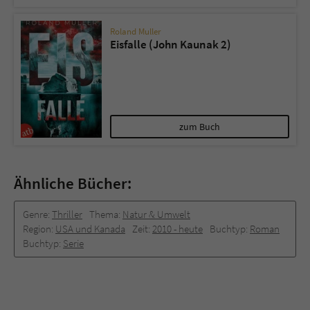
Roland Muller
Eisfalle (John Kaunak 2)
zum Buch
Ähnliche Bücher:
Genre:
Thriller
Thema:
Natur & Umwelt
Region:
USA und Kanada
Zeit:
2010 -­ heute
Buchtyp:
Roman
Buchtyp:
Serie