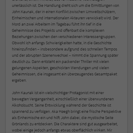
unerlässlich ist. Die Handlung dreht sich um die Ermittlungen von
John Kaunak, der in einen Konflikt zwischen Umweltschützern,
Einheimischen und internationalen Akteuren verwickelt wird. Der
Mord an zwei Arbeitern im Tagebau führt ihn tief in die
Geheimnisse des Projekts und offenbart die komplexen
Beziehungen zwischen den verschiedenen Interessengruppen.
Obwohl ich anfangs Schwierigkeiten hatte, in die Geschichte
hineinzufinden – insbesondere aufgrund des schnellen Tempos
und der abrupten Szenenwechsel – nimmt die Spannung später
deutlich zu. Dann entsteht ein packender Thriller mit vielen
gelungenen Aspekten, geschickten Wendungen und vielen
Geheimnissen, die insgesamt ein überzeugendes Gesamtpaket
ergeben.
John Kaunak ist ein vielschichtiger Protagonist mit einer
bewegten Vergangenheit, einschließlich einer überwundenen
Alkoholsucht. Seine Entwicklung während der Geschichte ist
spannend zu verfolgen. Aka Høegh bringt eine frische Perspektive
als Einheimische ein und hilft John dabei, die mystische Seite
Grönlands zu entdecken. Die Charaktere sind gut ausgearbeitet,
wobei einige jedoch anfangs etwas oberflächlich wirken. Mir