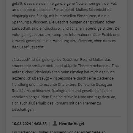
gefällt, dass sie zwar ihre ganz eigene Note einbringen, der Fall
an sich aber dennoch im Fokus bleibt. Mullers Schreibstil ist
eingängig und flüssig, mit humorvollen Einschüben, die die
Spannung auflockern. Die Beschreibungen der grönländischen
Landschaft sind eindrucksvoll und schaffen lebendige Bilder . Der
Autor gelingt es zudem, komplexe Informationen über Politik und
Umwelt geschickt in die Handlung einzuflechten, ohne dass es
den Lesefluss stört.
„Eisrausch“ ist ein gelungenes Debüt von Roland Muller, das
spannende Ansätze bietet und aktuelle Themen behandelt. Trotz
anfänglicher Schwierigkeiten beim Einstieg hat mich das Buch
letztendlich überzeugt – insbesondere durch seine packende
Handlung und interessante Charaktere. Der starke Bezug zur
Realität mit politischen, ökologischen und gesellschaftlichen
Aspekten sorgt zudem für eine reizvolle Note und regt dazu an,
sich auch aiußerhalb des Romans mit den Themen zu
beschäftigen.
16.08.2024 14:08:35
Henrike Vogel
Ein packender Thriller, spannend von der ersten Seite an