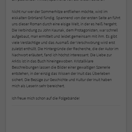
Nicht nur wer der Sommerhitze entfliehen möchte, wird im
eiskalten Grönland fündig. Spannend von der ersten Seite an führt
uns dieser Roman durch eine eisige Welt, in der es heiß hergeht.
Die Verbindung zu John Kaunak, dem Protagonisten, war schnell
aufgebaut, man ermittelt und leidet gemeinsam mit ihm. Es gibt
viele Verdächtige und das Ausmaß der Verschwörung wird erst
zuletzt enthüllt. Die Hintergründe der Recherche, die der Autor im
Nachwort erläutert, fand ich höchst interessant. Die Liebe zur
Arktis ist in das Buch hineingewoben. Kristallklare
Beschreibungen lassen die Bilder einer gewaltigen Szenerie
entstehen, in der einzig das Wissen der Inuit das Überleben
sichert. Die Bezüge zur Geschichte und Kultur der Inuit haben
mich als Leserin sehr bereichert.
Ich freue mich schon auf die Folgebände!