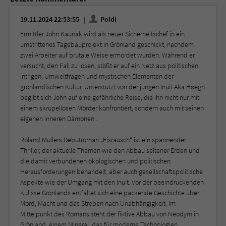
19.11.2024 22:53:55
Poldi
Ermittler John Kaunak wird als neuer Sicherheitschef in ein
umstrittenes Tagebauprojekt in Grönland geschickt, nachdem
zwei Arbeiter auf brutale Weise ermordet wurden. Während er
versucht, den Fall zu lösen, stößt er auf ein Netz aus politischen
Intrigen, Umweltfragen und mystischen Elementen der
grönländischen Kultur. Unterstützt von der jungen Inuit Aka Høegh
begibt sich John auf eine gefährliche Reise, die ihn nicht nur mit
einem skrupellosen Mörder konfrontiert, sondern auch mit seinen
eigenen inneren Dämonen...
Roland Mullers Debütroman „Eisrausch“ ist ein spannender
Thriller, der aktuelle Themen wie den Abbau seltener Erden und
die damit verbundenen ökologischen und politischen
Herausforderungen behandelt, aber auch gesellschaftspolitische
Aspekte wie der Umgang mit den Inuit. Vor der beeindruckenden
Kulisse Grönlands entfaltet sich eine packende Geschichte über
Mord, Macht und das Streben nach Unabhängigkeit. Im
Mittelpunkt des Romans steht der fiktive Abbau von Neodym in
Grönland, einem Mineral, das für moderne Technologien