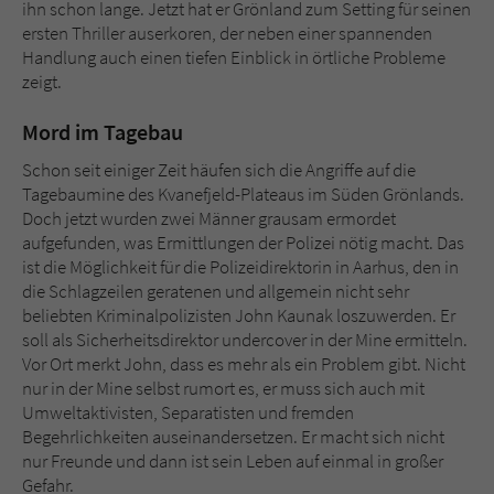
Sicherheitscode des Kontaktformulars zu
ihn schon lange. Jetzt hat er Grönland zum Setting für seinen
überprüfen.
ersten Thriller auserkoren, der neben einer spannenden
Handlung auch einen tiefen Einblick in örtliche Probleme
zeigt.
Mord im Tagebau
Schon seit einiger Zeit häufen sich die Angriffe auf die
Tagebaumine des Kvanefjeld-Plateaus im Süden Grönlands.
Doch jetzt wurden zwei Männer grausam ermordet
aufgefunden, was Ermittlungen der Polizei nötig macht. Das
ist die Möglichkeit für die Polizeidirektorin in Aarhus, den in
die Schlagzeilen geratenen und allgemein nicht sehr
beliebten Kriminalpolizisten John Kaunak loszuwerden. Er
soll als Sicherheitsdirektor undercover in der Mine ermitteln.
Vor Ort merkt John, dass es mehr als ein Problem gibt. Nicht
nur in der Mine selbst rumort es, er muss sich auch mit
Umweltaktivisten, Separatisten und fremden
Begehrlichkeiten auseinandersetzen. Er macht sich nicht
nur Freunde und dann ist sein Leben auf einmal in großer
Gefahr.