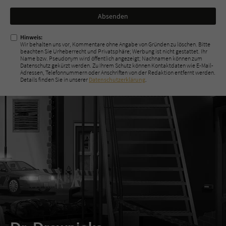
Nicht
ausfüllen!
Hinweis:
Wir behalten uns vor, Kommentare ohne Angabe von Gründen zu löschen. Bitte
beachten Sie Urheberrecht und Privatsphäre; Werbung ist nicht gestattet. Ihr
Name bzw. Pseudonym wird öffentlich angezeigt; Nachnamen können zum
Datenschutz gekürzt werden. Zu Ihrem Schutz können Kontaktdaten wie E-Mail-
Adressen, Telefonnummern oder Anschriften von der Redaktion entfernt werden.
Details finden Sie in unserer
Datenschutzerklärung
.