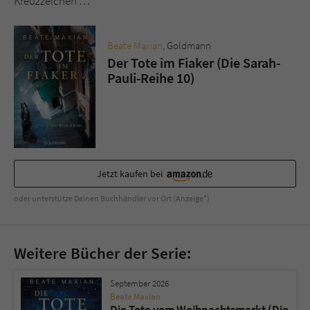
Kreuzzeichen …
Sicherheitscode des Kontaktformulars zu
überprüfen.
Beate Maxian
, Goldmann
Der Tote im Fiaker (Die Sarah-
Pauli-Reihe 10)
Jetzt kaufen bei
oder unterstütze Deinen Buchhändler vor Ort (Anzeige*)
Weitere Bücher der Serie:
September 2026
Beate Maxian
Die Tote vom Weihnachtsmarkt (Die