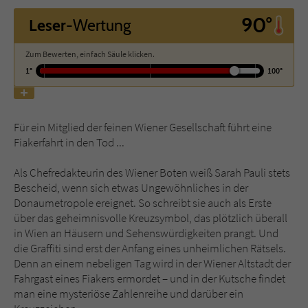
90°
Leser
-Wertung
Name
tx_pwcomments_ahash
Zum Bewerten, einfach Säule klicken.
Anbieter
Literatur-Couch Medien GmbH & Co. KG
1°
100°
Laufzeit
1 Jahr
Für ein Mitglied der feinen Wiener Gesellschaft führt eine
Zweck
Cookie für Kommentare einzelner Buchtitel
Fiakerfahrt in den Tod ...
Als Chefredakteurin des Wiener Boten weiß Sarah Pauli stets
Name
fe_typo_user
Bescheid, wenn sich etwas Ungewöhnliches in der
Donaumetropole ereignet. So schreibt sie auch als Erste
Anbieter
Literatur-Couch Medien GmbH & Co. KG
über das geheimnisvolle Kreuzsymbol, das plötzlich überall
in Wien an Häusern und Sehenswürdigkeiten prangt. Und
Laufzeit
Session
die Graffiti sind erst der Anfang eines unheimlichen Rätsels.
Denn an einem nebeligen Tag wird in der Wiener Altstadt der
Dieses Cookie gewährleistet die
Fahrgast eines Fiakers ermordet – und in der Kutsche findet
Kommunikation der Webseite mit dem
man eine mysteriöse Zahlenreihe und darüber ein
Zweck
Benutzer. Es wird benötigt um z. B. den