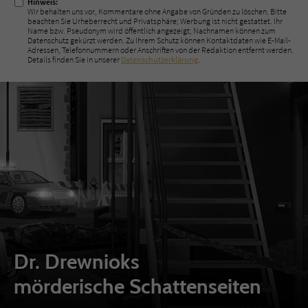
Hinweis:
Wir behalten uns vor, Kommentare ohne Angabe von Gründen zu löschen. Bitte
beachten Sie Urheberrecht und Privatsphäre; Werbung ist nicht gestattet. Ihr
Name bzw. Pseudonym wird öffentlich angezeigt; Nachnamen können zum
Datenschutz gekürzt werden. Zu Ihrem Schutz können Kontaktdaten wie E-Mail-
Adressen, Telefonnummern oder Anschriften von der Redaktion entfernt werden.
Details finden Sie in unserer
Datenschutzerklärung
.
Dr. Drewnioks
mörderische Schattenseiten