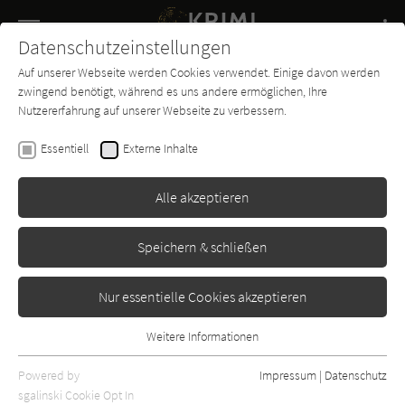
Navigation
Datenschutzeinstellungen
Couch
wechse
Auf unserer Webseite werden Cookies verwendet. Einige davon werden
Buch-
Forum
Charts
News
SUCHE
zwingend benötigt, während es uns andere ermöglichen, Ihre
Entdecker
Nutzererfahrung auf unserer Webseite zu verbessern.
Beate Maxian
Essentiell
Externe Inhalte
Der Tote im Fiaker (Die Sarah-
Pauli-Reihe 10)
Alle akzeptieren
Goldmann
Erschienen: März 2020
Bibliogr. Angaben
0
Speichern & schließen
Nur essentielle Cookies akzeptieren
Weitere Informationen
Essentiell
Essentielle Cookies werden für grundlegende Funktionen der
Powered by
Impressum
|
Datenschutz
Webseite benötigt. Dadurch ist gewährleistet, dass die Webseite
sgalinski Cookie Opt In