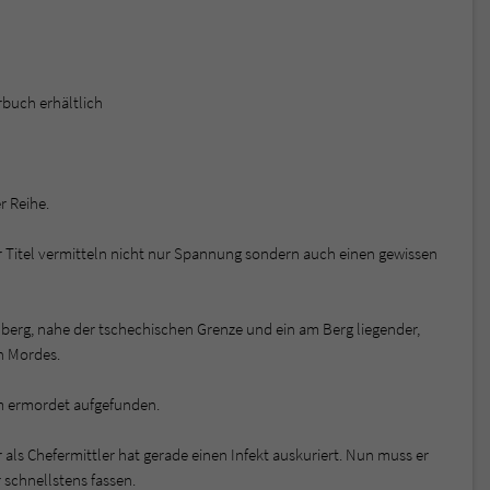
rbuch erhältlich
r Reihe.
er Titel vermitteln nicht nur Spannung sondern auch einen gewissen
ohberg, nahe der tschechischen Grenze und ein am Berg liegender,
n Mordes.
am ermordet aufgefunden.
ls Chefermittler hat gerade einen Infekt auskuriert. Nun muss er
 schnellstens fassen.