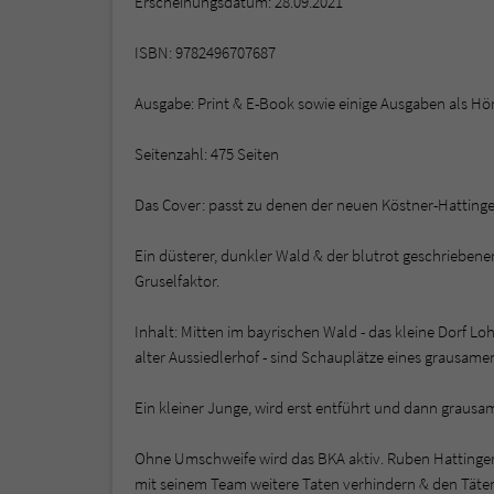
Erscheinungsdatum: 28.09.2021
ISBN: 9782496707687
Ausgabe: Print & E-Book sowie einige Ausgaben als Hö
Seitenzahl: 475 Seiten
Das Cover: passt zu denen der neuen Köstner-Hattinge
Ein düsterer, dunkler Wald & der blutrot geschrieben
Gruselfaktor.
Inhalt: Mitten im bayrischen Wald - das kleine Dorf L
alter Aussiedlerhof - sind Schauplätze eines grausame
Ein kleiner Junge, wird erst entführt und dann graus
Ohne Umschweife wird das BKA aktiv. Ruben Hattinger a
mit seinem Team weitere Taten verhindern & den Täter