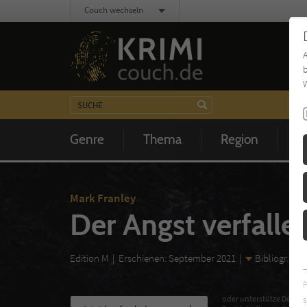
Couch wechseln
b
W
Genre
Thema
Region
Z
Mark Franley
Der Angst verfalle
Edition M
Erschienen: September 2021
Bibliogr. An
s
oder unterstütze Deinen