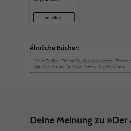
zum Buch
Ähnliche Bücher:
Genre:
Thriller
Thema:
Politik & Gesellschaft
Thema:
Zeit:
2010 -­ heute
Buchtyp:
Roman
Buchtyp:
Serie
Deine Meinung zu »Der 