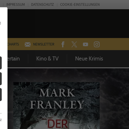
IMPRESSUM
DATENSCHUTZ
COOKIE-EINSTELLUNGEN
d
FACEBOOK
TWITTER
YOUTUBE
INSTAGRAM
CHARTS
NEWSLETTER
Entertain
Kino & TV
Neue Krimis
z