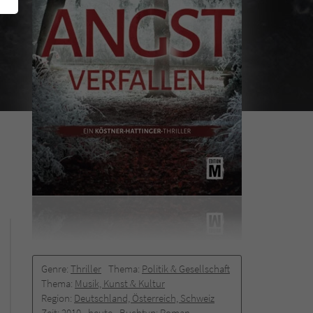
Genre:
Thriller
Thema:
Politik & Gesellschaft
Thema:
Musik, Kunst & Kultur
Region:
Deutschland, Österreich, Schweiz
Zeit:
2010 -­ heute
Buchtyp:
Roman