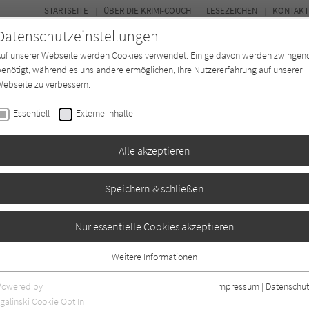
STARTSEITE
ÜBER DIE KRIMI-COUCH
LESEZEICHEN
KONTAKT
Datenschutzeinstellungen
Auf unserer Webseite werden Cookies verwendet. Einige davon werden zwingen
enötigt, während es uns andere ermöglichen, Ihre Nutzererfahrung auf unserer
ebseite zu verbessern.
BUCH-ENTDECKER
FORUM
Essentiell
Externe Inhalte
eit
Buchtyp
Autor*in
Magazin
Alle akzeptieren
Speichern & schließen
n
Nur essentielle Cookies akzeptieren
Weitere Informationen
gaben
1
Essentiell
Essentielle Cookies werden für grundlegende Funktionen der Webseite
Powered by
Impressum
|
Datenschut
benötigt. Dadurch ist gewährleistet, dass die Webseite einwandfrei
galinski Cookie Opt In