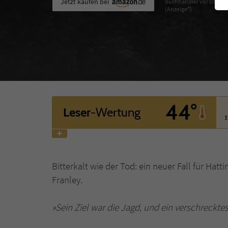
Jetzt kaufen bei
Buchhändler vor Ort
(Anzeige*)
44°
Leser
-Wertung
1
Bitterkalt wie der Tod: ein neuer Fall für Hat
Franley.
»Sein Ziel war die Jagd, und ein verschreckte