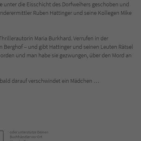
ge unter die Eisschicht des Dorfweihers geschoben und
Sonderermittler Ruben Hattinger und seine Kollegen Mike
Name
tx_pwcomments_ahash
Anbieter
Literatur-Couch Medien GmbH & Co. KG
hrillerautorin Maria Burkhard. Verrufen in der
Laufzeit
1 Jahr
n Berghof – und gibt Hattinger und seinen Leuten Rätsel
en worden und man habe sie gezwungen, über den Mord an
Zweck
Cookie für Kommentare einzelner Buchtitel
Name
fe_typo_user
n bald darauf verschwindet ein Mädchen …
Anbieter
Literatur-Couch Medien GmbH & Co. KG
Laufzeit
Session
Dieses Cookie gewährleistet die Kommunikation der
Webseite mit dem Benutzer. Es wird benötigt um z. B.
Zweck
oder unterstütze Deinen
den Sicherheitscode des Kontaktformulars zu
Buchhändler vor Ort