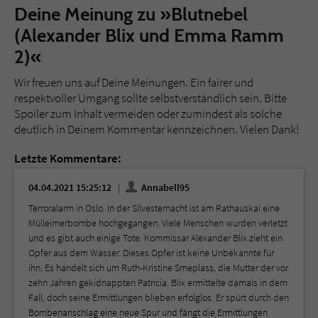
Deine Meinung zu »Blutnebel
(Alexander Blix und Emma Ramm
2)«
Wir freuen uns auf Deine Meinungen. Ein fairer und
respektvoller Umgang sollte selbstverständlich sein. Bitte
Spoiler zum Inhalt vermeiden oder zumindest als solche
deutlich in Deinem Kommentar kennzeichnen. Vielen Dank!
Letzte Kommentare:
04.04.2021 15:25:12
Annabell95
Terroralarm in Oslo. In der Silvesternacht ist am Rathauskai eine
Mülleimerbombe hochgegangen. Viele Menschen wurden verletzt
und es gibt auch einige Tote. Kommissar Alexander Blix zieht ein
Opfer aus dem Wasser. Dieses Opfer ist keine Unbekannte für
ihn. Es handelt sich um Ruth-Kristine Smeplass, die Mutter der vor
zehn Jahren gekidnappten Patricia. Blix ermittelte damals in dem
Fall, doch seine Ermittlungen blieben erfolglos. Er spürt durch den
Bombenanschlag eine neue Spur und fängt die Ermittlungen