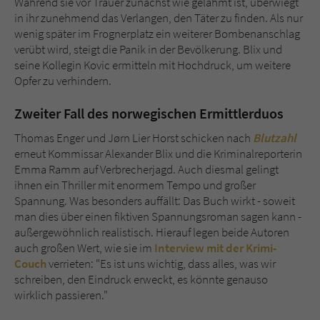
Während sie vor Trauer zunächst wie gelähmt ist, überwiegt
in ihr zunehmend das Verlangen, den Täter zu finden. Als nur
wenig später im Frognerplatz ein weiterer Bombenanschlag
verübt wird, steigt die Panik in der Bevölkerung. Blix und
seine Kollegin Kovic ermitteln mit Hochdruck, um weitere
Opfer zu verhindern.
Zweiter Fall des norwegischen Ermittlerduos
Thomas Enger und Jørn Lier Horst schicken nach
Blutzahl
erneut Kommissar Alexander Blix und die Kriminalreporterin
Emma Ramm auf Verbrecherjagd. Auch diesmal gelingt
ihnen ein Thriller mit enormem Tempo und großer
Spannung. Was besonders auffällt: Das Buch wirkt - soweit
man dies über einen fiktiven Spannungsroman sagen kann -
außergewöhnlich realistisch. Hierauf legen beide Autoren
auch großen Wert, wie sie im
Interview mit der Krimi-
Couch
verrieten: "Es ist uns wichtig, dass alles, was wir
schreiben, den Eindruck erweckt, es könnte genauso
wirklich passieren."