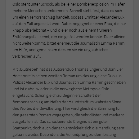
Oslo steht unter Schock, als bei einer Bombenexplosion im Hafen
mehrere Menschen umkommen. Schnell steht fest, dass es sich
um einen Terroranschlag handelt, sodass Ermittler Alexander Blix
auf den Fall angesetzt wird. Dabei begegnet er einer Frau, die nur
knapp überlebt hat – und die er noch aus einem früheren
Entführungsfall kennt, der nie gelöst werden konnte. Da er alleine
nicht weiterkommt, bittet er erneut die Journalistin Emma Ramm
um Hilfe, und gemeinsam decken sie ein unglaubliches
Verbrechen auf…
Mit „Blutnebel“ hat das Autorenduo Thomas Enger und Jorn Lier
Horst bereits seinen zweiten Roman um das ungleiche Duo aus
Polizist Alexander Blix und Journalistin Emma Ramm geschrieben
und ist dabei wieder in die norwegische Metropole Oslo
eingetaucht. Schon gleich zu Beginn erschüttert der
Bombenanschlag am Hafen der Hauptstadt im wahrsten Sinne
des Wortes die Bevölkerung. Hier wird gleich die Stimmung für
den gesamten Roman vorgegeben, die sehr düster und markant
ausgefallen ist. Das schockierende Ereignis ist ein guter
Startpunkt, doch auch danach entwickelt sich die Handlung sehr
gekonnt weiter. Besonders die Verknüpfung zu dem bislang