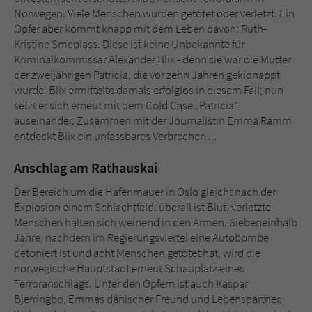
Sicherheitscode des Kontaktformulars zu
Norwegen. Viele Menschen wurden getötet oder verletzt. Ein
überprüfen.
Opfer aber kommt knapp mit dem Leben davon: Ruth-
Kristine Smeplass. Diese ist keine Unbekannte für
Kriminalkommissar Alexander Blix - denn sie war die Mutter
der zweijährigen Patricia, die vor zehn Jahren gekidnappt
wurde. Blix ermittelte damals erfolglos in diesem Fall; nun
setzt er sich erneut mit dem Cold Case „Patricia“
auseinander. Zusammen mit der Journalistin Emma Ramm
entdeckt Blix ein unfassbares Verbrechen ...
Anschlag am Rathauskai
Der Bereich um die Hafenmauer in Oslo gleicht nach der
Explosion einem Schlachtfeld: überall ist Blut, verletzte
Menschen halten sich weinend in den Armen. Siebeneinhalb
Jahre, nachdem im Regierungsviertel eine Autobombe
detoniert ist und acht Menschen getötet hat, wird die
norwegische Hauptstadt erneut Schauplatz eines
Terroranschlags. Unter den Opfern ist auch Kaspar
Bjerringbo, Emmas dänischer Freund und Lebenspartner.