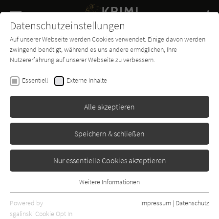
Navigation
Datenschutzeinstellungen
Couch
wechse
Auf unserer Webseite werden Cookies verwendet. Einige davon werden
Buch-
Forum
Charts
News
SUCHE
zwingend benötigt, während es uns andere ermöglichen, Ihre
Entdecker
Nutzererfahrung auf unserer Webseite zu verbessern.
Thomas Enger
,
Jørn Lier Horst
Essentiell
Externe Inhalte
Blutnebel (Alexander Blix und
Emma Ramm 2)
Alle akzeptieren
Blanvalet
Erschienen: Februar 2021
Bibliogr. Angaben
2
Speichern & schließen
Nur essentielle Cookies akzeptieren
Weitere Informationen
Essentiell
Essentielle Cookies werden für grundlegende Funktionen der
Powered by
Impressum
|
Datenschutz
Webseite benötigt. Dadurch ist gewährleistet, dass die Webseite
sgalinski Cookie Opt In