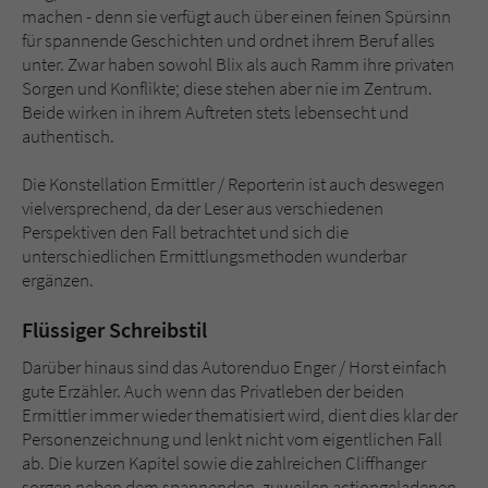
machen - denn sie verfügt auch über einen feinen Spürsinn
für spannende Geschichten und ordnet ihrem Beruf alles
unter. Zwar haben sowohl Blix als auch Ramm ihre privaten
Sorgen und Konflikte; diese stehen aber nie im Zentrum.
Beide wirken in ihrem Auftreten stets lebensecht und
authentisch.
Die Konstellation Ermittler / Reporterin ist auch deswegen
vielversprechend, da der Leser aus verschiedenen
Perspektiven den Fall betrachtet und sich die
unterschiedlichen Ermittlungsmethoden wunderbar
ergänzen.
Flüssiger Schreibstil
Darüber hinaus sind das Autorenduo Enger / Horst einfach
gute Erzähler. Auch wenn das Privatleben der beiden
Ermittler immer wieder thematisiert wird, dient dies klar der
Personenzeichnung und lenkt nicht vom eigentlichen Fall
ab. Die kurzen Kapitel sowie die zahlreichen Cliffhanger
sorgen neben dem spannenden, zuweilen actiongeladenen