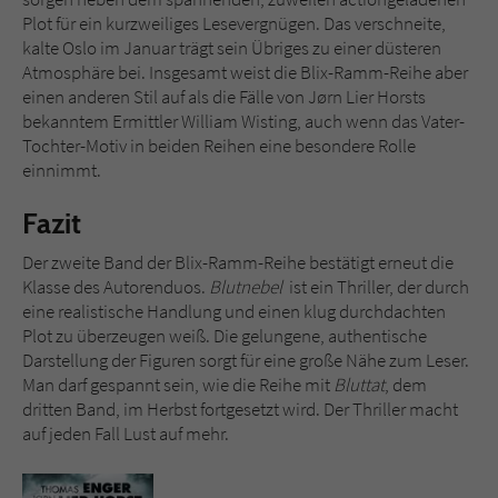
Plot für ein kurzweiliges Lesevergnügen. Das verschneite,
kalte Oslo im Januar trägt sein Übriges zu einer düsteren
Atmosphäre bei. Insgesamt weist die Blix-Ramm-Reihe aber
einen anderen Stil auf als die Fälle von Jørn Lier Horsts
bekanntem Ermittler William Wisting, auch wenn das Vater-
Tochter-Motiv in beiden Reihen eine besondere Rolle
einnimmt.
Fazit
Der zweite Band der Blix-Ramm-Reihe bestätigt erneut die
Klasse des Autorenduos.
Blutnebel
ist ein Thriller, der durch
eine realistische Handlung und einen klug durchdachten
Plot zu überzeugen weiß. Die gelungene, authentische
Darstellung der Figuren sorgt für eine große Nähe zum Leser.
Man darf gespannt sein, wie die Reihe mit
Bluttat
, dem
dritten Band, im Herbst fortgesetzt wird. Der Thriller macht
auf jeden Fall Lust auf mehr.