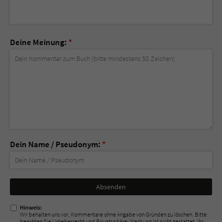
Deine Meinung:
*
Dein Name / Pseudonym:
*
Nicht
ausfüllen!
Hinweis:
Wir behalten uns vor, Kommentare ohne Angabe von Gründen zu löschen. Bitte
beachten Sie Urheberrecht und Privatsphäre; Werbung ist nicht gestattet. Ihr