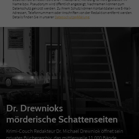
Name bzw. Pseudonym wird öffentlich angezeigt; Nachnamen können zum
Datenschutz gekürzt werden. Zu Ihrem Schutz können Kontaktdaten wie E-Mail-
Adressen, Telefonnummern oder Anschriften von der Redaktion entfernt werden.
Details finden Sie in unserer
Datenschutzerklärung
.
Dr. Drewnioks
mörderische Schattenseiten
Krimi-Couch Redakteur Dr. Michael Drewniok öffnet sein
privates Bücherarchiv, das mittlerweile 11.000 Bände