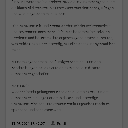
für Stück werden die einzelnen Puzzleteile zusammengesetzt bis
ein klares Bild entsteht. Als Leser kann man dem sehr gut folgen
und wird eingeladen mitzurätseln.
Die Charaktere Blix und Emma werden wieder weiterentwickelt
und bekommen noch mehr Tiefe. Man bekommt ihre privaten
Probleme und bei Emma ihre angeschlagene Psyche zu spüren,
was beide Charaktere lebendig, natürlich aber auch sympathisch
macht.
Mit dem angenehmen und flüssigen Schreibstil und den
Beschreibungen hat das Autorenteam eine tolle düstere
Atmosphäre geschaffen.
Mein Fazit:
Wieder ein sehr gelungener Band des Autorenteams. Düstere
Atmosphäre, ein ungeklärter Cold Case und lebendige
Charaktere. Eine sehr interessante Ermittlungsarbeit macht es
spannend und sehr lesenswert.
17.03.2021 13:42:27
Poldi