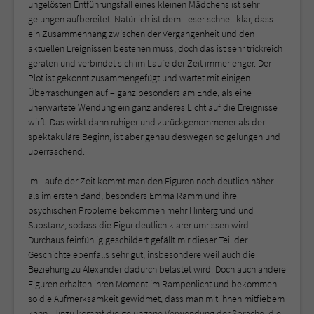
ungelösten Entführungsfall eines kleinen Mädchens ist sehr
gelungen aufbereitet. Natürlich ist dem Leser schnell klar, dass
ein Zusammenhang zwischen der Vergangenheit und den
aktuellen Ereignissen bestehen muss, doch das ist sehr trickreich
geraten und verbindet sich im Laufe der Zeit immer enger. Der
Plot ist gekonnt zusammengefügt und wartet mit einigen
Überraschungen auf – ganz besonders am Ende, als eine
unerwartete Wendung ein ganz anderes Licht auf die Ereignisse
wirft. Das wirkt dann ruhiger und zurückgenommener als der
spektakuläre Beginn, ist aber genau deswegen so gelungen und
überraschend.
Im Laufe der Zeit kommt man den Figuren noch deutlich näher
als im ersten Band, besonders Emma Ramm und ihre
psychischen Probleme bekommen mehr Hintergrund und
Substanz, sodass die Figur deutlich klarer umrissen wird.
Durchaus feinfühlig geschildert gefällt mir dieser Teil der
Geschichte ebenfalls sehr gut, insbesondere weil auch die
Beziehung zu Alexander dadurch belastet wird. Doch auch andere
Figuren erhalten ihren Moment im Rampenlicht und bekommen
so die Aufmerksamkeit gewidmet, dass man mit ihnen mitfiebern
kann. Hinzu kommt die gelungene Verwendung der Sprache, die