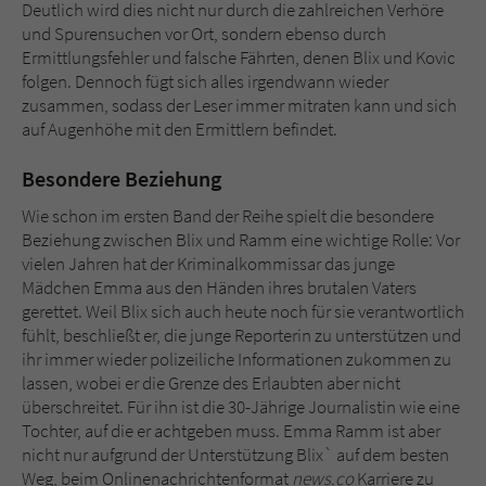
Deutlich wird dies nicht nur durch die zahlreichen Verhöre
und Spurensuchen vor Ort, sondern ebenso durch
Ermittlungsfehler und falsche Fährten, denen Blix und Kovic
folgen. Dennoch fügt sich alles irgendwann wieder
zusammen, sodass der Leser immer mitraten kann und sich
auf Augenhöhe mit den Ermittlern befindet.
Besondere Beziehung
Wie schon im ersten Band der Reihe spielt die besondere
Beziehung zwischen Blix und Ramm eine wichtige Rolle: Vor
vielen Jahren hat der Kriminalkommissar das junge
Mädchen Emma aus den Händen ihres brutalen Vaters
gerettet. Weil Blix sich auch heute noch für sie verantwortlich
fühlt, beschließt er, die junge Reporterin zu unterstützen und
ihr immer wieder polizeiliche Informationen zukommen zu
lassen, wobei er die Grenze des Erlaubten aber nicht
überschreitet. Für ihn ist die 30-Jährige Journalistin wie eine
Tochter, auf die er achtgeben muss. Emma Ramm ist aber
nicht nur aufgrund der Unterstützung Blix` auf dem besten
Weg, beim Onlinenachrichtenformat
news.co
Karriere zu