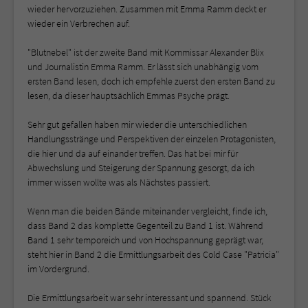
wieder hervorzuziehen. Zusammen mit Emma Ramm deckt er
wieder ein Verbrechen auf.
"Blutnebel" ist der zweite Band mit Kommissar Alexander Blix
und Journalistin Emma Ramm. Er lässt sich unabhängig vom
ersten Band lesen, doch ich empfehle zuerst den ersten Band zu
lesen, da dieser hauptsächlich Emmas Psyche prägt.
Sehr gut gefallen haben mir wieder die unterschiedlichen
Handlungsstränge und Perspektiven der einzelen Protagonisten,
die hier und da auf einander treffen. Das hat bei mir für
Abwechslung und Steigerung der Spannung gesorgt, da ich
immer wissen wollte was als Nächstes passiert.
Wenn man die beiden Bände miteinander vergleicht, finde ich,
dass Band 2 das komplette Gegenteil zu Band 1 ist. Während
Band 1 sehr temporeich und von Hochspannung geprägt war,
steht hier in Band 2 die Ermittlungsarbeit des Cold Case "Patricia"
im Vordergrund.
Die Ermittlungsarbeit war sehr interessant und spannend. Stück