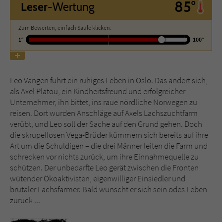
85°
Leser
-Wertung
Name
tx_pwcomments_ahash
Zum Bewerten, einfach Säule klicken.
1°
100°
Anbieter
Literatur-Couch Medien GmbH & Co. KG
Laufzeit
1 Jahr
Leo Vangen führt ein ruhiges Leben in Oslo. Das ändert sich,
als Axel Platou, ein Kindheitsfreund und erfolgreicher
Zweck
Cookie für Kommentare einzelner Buchtitel
Unternehmer, ihn bittet, ins raue nördliche Norwegen zu
reisen. Dort wurden Anschläge auf Axels Lachszuchtfarm
verübt, und Leo soll der Sache auf den Grund gehen. Doch
Name
fe_typo_user
die skrupellosen Vega-Brüder kümmern sich bereits auf ihre
Art um die Schuldigen – die drei Männer leiten die Farm und
Anbieter
Literatur-Couch Medien GmbH & Co. KG
schrecken vor nichts zurück, um ihre Einnahmequelle zu
schützen. Der unbedarfte Leo gerät zwischen die Fronten
Laufzeit
Session
wütender Ökoaktivisten, eigenwilliger Einsiedler und
brutaler Lachsfarmer. Bald wünscht er sich sein ödes Leben
Dieses Cookie gewährleistet die
zurück ...
Kommunikation der Webseite mit dem
Zweck
Benutzer. Es wird benötigt um z. B. den