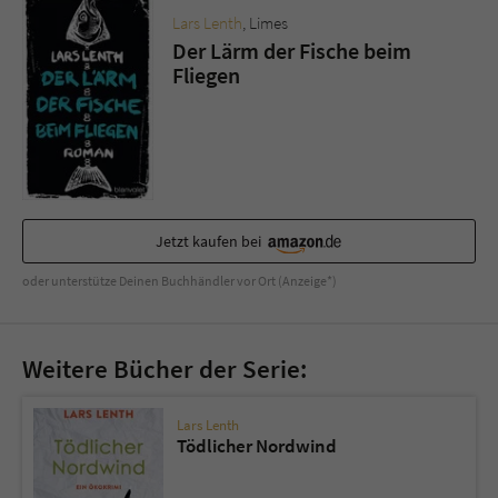
Sicherheitscode des Kontaktformulars zu
Lars Lenth
, Limes
überprüfen.
Der Lärm der Fische beim
Fliegen
Jetzt kaufen bei
oder unterstütze Deinen Buchhändler vor Ort (Anzeige*)
Weitere Bücher der Serie:
Lars Lenth
Tödlicher Nordwind