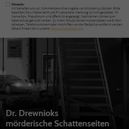
Hinweis:
Wir behalten uns vor, Kommentare ohne Angabe von Gründen zu löschen. Bitte
beachten Sie Urheberrecht und Privatsphäre; Werbung ist nicht gestattet. Ihr
Name bzw. Pseudonym wird öffentlich angezeigt; Nachnamen können zum
Datenschutz gekürzt werden. Zu Ihrem Schutz können Kontaktdaten wie E-Mail-
Adressen, Telefonnummern oder Anschriften von der Redaktion entfernt werden.
Details finden Sie in unserer
Datenschutzerklärung
.
Dr. Drewnioks
mörderische Schattenseiten