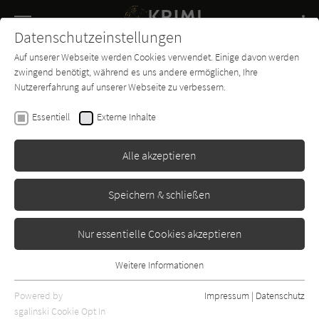
Navigation
Datenschutzeinstellungen
Couch
wechse
Auf unserer Webseite werden Cookies verwendet. Einige davon werden
Buch-
Forum
Charts
News
SUCHE
zwingend benötigt, während es uns andere ermöglichen, Ihre
Entdecker
Nutzererfahrung auf unserer Webseite zu verbessern.
Lars Lenth
Essentiell
Externe Inhalte
Der Lärm der Fische beim
Fliegen
Alle akzeptieren
Limes
Erschienen: März 2018
Bibliogr. Angaben
0
Speichern & schließen
Nur essentielle Cookies akzeptieren
Weitere Informationen
Essentiell
Essentielle Cookies werden für grundlegende Funktionen der
Powered by
Impressum
|
Datenschutz
Webseite benötigt. Dadurch ist gewährleistet, dass die Webseite
sgalinski Cookie Opt In