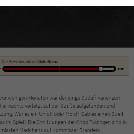
funktioniert.
Cookie-Informationen
Name
cookie_optin
Anbieter
Literatur-Couch Medien GmbH & Co. KG
Externe Inhalte
Wir verwenden auf unserer Website externe Inhalte, um Ihnen zusätzliche
Laufzeit
1 Jahr
Informationen anzubieten. Mit dem Laden der externen Inhalte akzeptieren Sie
die Datenschutzerklärung von YouTube (https://policies.google.com/privacy?
Wird benutzt, um Ihre Einstellungen für zur
hl=de).
Zweck
Verwendung von Cookies auf dieser Website zu
Zum Bewerten, einfach Säule klicken.
speichern.
°
100°
Name
tx_thrating_pi1_AnonymousRating_#
vor wenigen Monaten war der junge Südafrikaner zum
Anbieter
Literatur-Couch Medien GmbH & Co. KG
er nachts verletzt auf der Straße aufgefunden und
tzung. War es ein Unfall oder Mord? Gab es einen Streit
Laufzeit
1 Jahr
 im Spiel? Die Ermittlungen der Kripo Tübingen sind in
Zweck
Cookie für die Bewertung einzelner Buchtitel
vermissten Mädchens auf Kommissar Branders