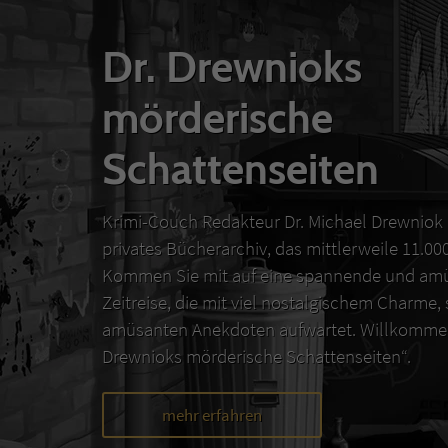
Dr. Drewnioks
mörderische
Schattenseiten
Krimi-Couch Redakteur Dr. Michael Drewniok 
privates Bücherarchiv, das mittlerweile 11.0
Kommen Sie mit auf eine spannende und amü
Zeitreise, die mit viel nostalgischem Charme,
amüsanten Anekdoten aufwartet. Willkommen
Drewnioks mörderische Schattenseiten“.
mehr erfahren