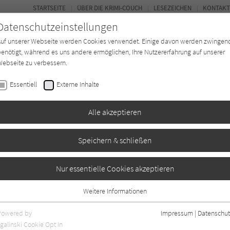
STARTSEITE
ÜBER DIE KRIMI-COUCH
LESEZEICHEN
KONTAKT
Datenschutzeinstellungen
Auf unserer Webseite werden Cookies verwendet. Einige davon werden zwingen
enötigt, während es uns andere ermöglichen, Ihre Nutzererfahrung auf unserer
ebseite zu verbessern.
BUCH-ENTDECKER
FORUM
Essentiell
Externe Inhalte
eit
Buchtyp
Autor*in
Magazin
Alle akzeptieren
Speichern & schließen
Nur essentielle Cookies akzeptieren
Weitere Informationen
0
Essentiell
Essentielle Cookies werden für grundlegende Funktionen der Webseite
Powered by
Impressum
|
Datenschut
benötigt. Dadurch ist gewährleistet, dass die Webseite einwandfrei
galinski Cookie Opt In