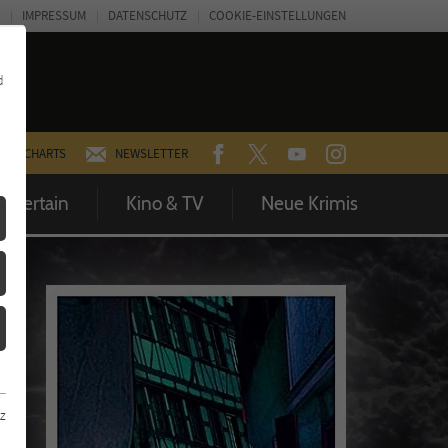
IMPRESSUM
DATENSCHUTZ
COOKIE-EINSTELLUNGEN
d
FACEBOOK
TWITTER
YOUTUBE
INSTAGRAM
CHARTS
NEWSLETTER
Entertain
Kino & TV
Neue Krimis
z