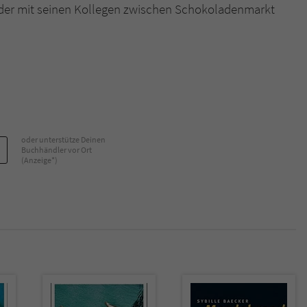
ander mit seinen Kollegen zwischen Schokoladenmarkt
Name
tx_pwcomments_ahash
Anbieter
Literatur-Couch Medien GmbH & Co. KG
Laufzeit
1 Jahr
Zweck
Cookie für Kommentare einzelner Buchtitel
oder unterstütze Deinen
Buchhändler vor Ort
(Anzeige*)
Name
fe_typo_user
Anbieter
Literatur-Couch Medien GmbH & Co. KG
Laufzeit
Session
Dieses Cookie gewährleistet die Kommunikation der
Webseite mit dem Benutzer. Es wird benötigt um z. B.
Zweck
den Sicherheitscode des Kontaktformulars zu