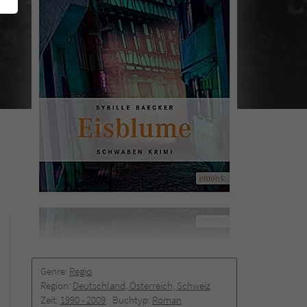
Genre:
Regio
Region:
Deutschland, Österreich, Schweiz
Zeit:
1990 -­ 2009
Buchtyp:
Roman