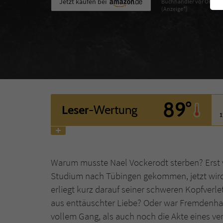
Jetzt kaufen bei
Buchhändler vor Ort
(Anzeige*)
89°
Leser
-Wertung
1
Warum musste Nael Vockerodt sterben? Erst 
Studium nach Tübingen gekommen, jetzt wird 
erliegt kurz darauf seiner schweren Kopfverle
aus enttäuschter Liebe? Oder war Fremdenhass
vollem Gang, als auch noch die Akte eines 