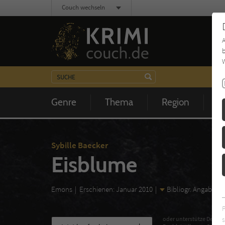
Couch wechseln
b
W
Genre
Thema
Region
Z
Sybille Baecker
Eisblume
Emons
Erschienen: Januar 2010
Bibliogr. Angaben
s
oder unterstütze Deinen