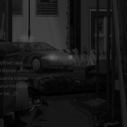
öffnet sein
00 Bände umfasst.
sante kleine
 skurrilen und
 bei „Dr.