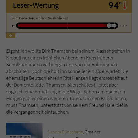
94°
Leser
-Wertung
Name
tx_pwcomments_ahash
Zum Bewerten, einfach Säule klicken.
1°
100°
Anbieter
Literatur-Couch Medien GmbH & Co. KG
Laufzeit
1 Jahr
Eigentlich wollte Dirk Thamsen bei seinem Klassentreffen in
Zweck
Cookie für Kommentare einzelner Buchtitel
Niebüll nur einen fröhlichen Abend im Kreis früherer
Schulkameraden verbringen und von der Polizeiarbeit
abschalten. Doch die holt ihn schneller ein als erwartet: Die
ehemalige Deutschlehrerin Rita Hansen liegt erdrosselt auf
Name
fe_typo_user
der Damentoilette. Thamsen ist erschüttert, leitet aber
sogleich eine Ermittlung in die Wege. Schon am nächsten
Anbieter
Literatur-Couch Medien GmbH & Co. KG
Morgen gibt es einen weiteren Toten. Um den Fall zu lösen,
muss Thamsen, unterstützt von seinem Freund Haie, tief in
Laufzeit
Session
die Vergangenheit eintauchen.
Dieses Cookie gewährleistet die
Kommunikation der Webseite mit dem
Sandra Dünschede
, Gmeiner
Zweck
Benutzer. Es wird benötigt um z. B. den