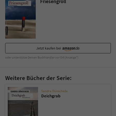
Friesengroll
Sicherheitscode des Kontaktformulars zu
überprüfen.
Jetzt kaufen bei
oder unterstütze Deinen Buchhändler vor Ort (Anzeige*)
Weitere Bücher der Serie:
Sandra Dünschede
Deichgrab