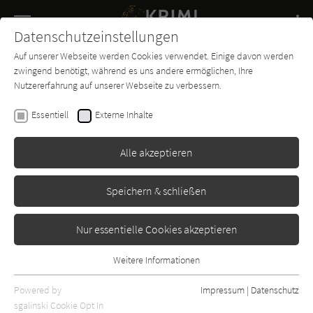
Navigation
Datenschutzeinstellungen
Couch
wechse
Auf unserer Webseite werden Cookies verwendet. Einige davon werden
Buch-
Forum
Charts
News
SUCHE
zwingend benötigt, während es uns andere ermöglichen, Ihre
Entdecker
Nutzererfahrung auf unserer Webseite zu verbessern.
Sandra Dünschede
Essentiell
Externe Inhalte
Friesengroll
Alle akzeptieren
Gmeiner
Erschienen: Januar 2018
Bibliogr. Angaben
1
Speichern & schließen
Nur essentielle Cookies akzeptieren
Weitere Informationen
Essentiell
Essentielle Cookies werden für grundlegende Funktionen der
Powered by
Impressum
|
Datenschutz
Webseite benötigt. Dadurch ist gewährleistet, dass die Webseite
sgalinski Cookie Opt In