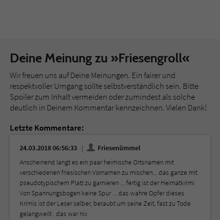
Deine Meinung zu »Friesengroll«
Wir freuen uns auf Deine Meinungen. Ein fairer und
respektvoller Umgang sollte selbstverständlich sein. Bitte
Spoiler zum Inhalt vermeiden oder zumindest als solche
deutlich in Deinem Kommentar kennzeichnen. Vielen Dank!
Letzte Kommentare:
24.03.2018 06:56:33
Friesenümmel
Anscheinend langt es ein paar heimische Ortsnamen mit
verschiedenen friesischen Vornamen zu mischen... das ganze mit
pseudotypischem Platt zu garnieren ... fertig ist der Heimatkrimi
Von Spannungsbogen keine Spur ... das wahre Opfer dieses
Krimis ist der Leser selber, beraubt um seine Zeit, fast zu Tode
gelangweilt . das war nix