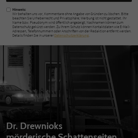
ausfüllen!
Hinweis:
Wir behalten uns vor, Kommentare ohne Angabe von Gründen zu löschen. Bitte
beachten Sie Urheberrecht und Privatsphäre; Werbung ist nicht gestattet. Ihr
Name bzw. Pseudonym wird öffentlich angezeigt; Nachnamen können zum
Datenschutz gekürzt werden. Zu Ihrem Schutz können Kontaktdaten wie E-Mail-
Adressen, Telefonnummern oder Anschriften von der Redaktion entfernt werden.
Details finden Sie in unserer
Datenschutzerklärung
.
Dr. Drewnioks
mörderische Schattenseiten