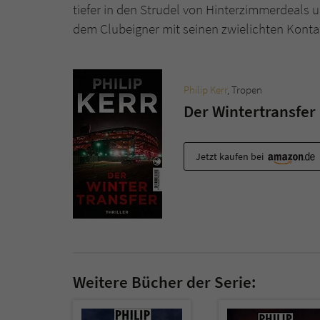
tiefer in den Strudel von Hinterzimmerdeals u
dem Clubeigner mit seinen zwielichten Konta
Philip Kerr
, Tropen
Der Wintertransfer
Jetzt kaufen bei
Weitere Bücher der Serie: