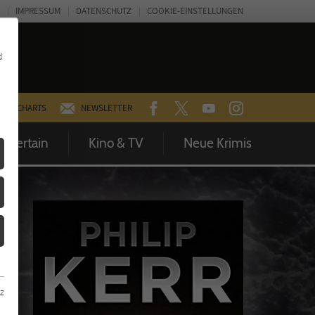
IMPRESSUM
DATENSCHUTZ
COOKIE-EINSTELLUNGEN
d
FACEBOOK
TWITTER
YOUTUBE
INSTAGRAM
CHARTS
NEWSLETTER
Entertain
Kino & TV
Neue Krimis
z