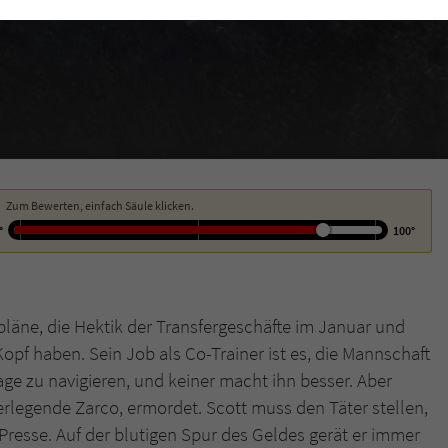
funktioniert.
Cookie-Informationen
Name
cookie_optin
Anbieter
Literatur-Couch Medien GmbH & Co. KG
Externe Inhalte
Wir verwenden auf unserer Website externe Inhalte, um Ihnen zusätzliche
Laufzeit
1 Jahr
Informationen anzubieten. Mit dem Laden der externen Inhalte akzeptieren Sie
die Datenschutzerklärung von YouTube (https://policies.google.com/privacy?
Wird benutzt, um Ihre Einstellungen für zur
hl=de).
Zweck
Verwendung von Cookies auf dieser Website zu
Zum Bewerten, einfach Säule klicken.
speichern.
°
100°
Name
tx_thrating_pi1_AnonymousRating_#
läne, die Hektik der Transfergeschäfte im Januar und
Anbieter
Literatur-Couch Medien GmbH & Co. KG
Kopf haben. Sein Job als Co-Trainer ist es, die Mannschaft
age zu navigieren, und keiner macht ihn besser. Aber
Laufzeit
1 Jahr
erlegende Zarco, ermordet. Scott muss den Täter stellen,
Zweck
Cookie für die Bewertung einzelner Buchtitel
e Presse. Auf der blutigen Spur des Geldes gerät er immer