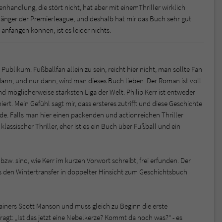
enhandlung, die stört nicht, hat aber mit einemThriller wirklich
nhänger der Premierleague, und deshalb hat mir das Buch sehr gut
l anfangen können, ist es leider nichts.
s Publikum. Fußballfan allein zu sein, reicht hier nicht, man sollte Fan
 dann, und nur dann, wird man dieses Buch lieben. Der Roman ist voll
 möglicherweise stärksten Liga der Welt. Philip Kerr ist entweder
ert. Mein Gefühl sagt mir, dass ersteres zutrifft und diese Geschichte
de. Falls man hier einen packenden und actionreichen Thriller
klassischer Thriller, eher ist es ein Buch über Fußball und ein
w. sind, wie Kerr im kurzen Vorwort schreibt, frei erfunden. Der
was den Wintertransfer in doppelter Hinsicht zum Geschichtsbuch
rainers Scott Manson und muss gleich zu Beginn die erste
gt: „Ist das jetzt eine Nebelkerze? Kommt da noch was?“ - es