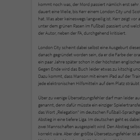
kommt noch was, der Mord passiert nämlich erst sehr 
dauert eine Weile, bis Kerr einem London City und Sco
hat. Was aber keineswegs langweilig ist. Kerr zeigt vo
unter dem grünen Rasen im Fußball passiert und welc
der Autor, neben der FA, durchgehend kritisiert.
London City scheint dabei selbst eine Ausgeburt diese
danach gegründet worden sein, da er die Farbe der ora
ein paar Jahre später schon in der höchsten englischen 
Gegen Ende wird das Buch leider etwas zu kitschig und 
Dazu kommt, dass Manson mit einem iPad auf der Traine
jede elektronischen Hilfsmitteln auf dem Platz sträubt 
Über zu wenige Übersetzungsfehler darf man leider au
genannt, denn dafür müsste ein einziger Spielertransf
das Wort „Relegation“ im deutschen Fußball-Sprachge
Abstieg in eine tiefere Liga. Im deutschen geht es dabe
zwei Mannschaften ausgespielt wird. Den Abstieg selbst
korrekt wäre. Aber der größte Übersetzungsfehler ist