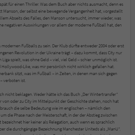
spät für einen Thriller. Was dem Buch aber nichts ausmacht, denn es
tt Manson, der selbst eine bewegende Vergangenheit hat, vorgestellt
r allem Abseits des Falles, den Manson untersucht, immer wieder, was
he negativen Auswirkungen vor allem der moderne Fußball hat, den
s modernen Fußballs zu sein. Der Klub dürfte entweder 2004 oder erst
ngenen Revolution in der Ukraine trägt – dazu kommt, dass City nur
Liga spielt, was ohne Geld – viel, viel Geld – schier unmöglich ist.
Hollywood-Like, was mir persönlich nicht wirklich gefallen hat.
rbank sitzt, was im Fußball – in Zeiten, in denen man sich gegen
– verboten ist.
ch nicht beklagen. Weder hätte ich das Buch „Der Wintertransfer“
er von oder zu City im Mittelpunkt der Geschichte stehen, noch hat
brauch die selbe Bedeutung wie im englischen – nämlich den
i um die Phase nach der Meisterschaft, in der der Abstieg zwischen
 bezeichnet hier keiner als Relegation, auch wenn es sprachlich
 aber die durchgängige Bezeichnung Manchester Uniteds als „ManU“.