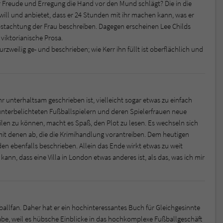
or Freude und Erregung die Hand vor den Mund schlägt? Die in die
l und anbietet, dass er 24 Stunden mit ihr machen kann, was er
stachtung der Frau beschreiben. Dagegen erscheinen Lee Childs
iktorianische Prosa.
zweilig ge- und beschrieben; wie Kerr ihn füllt ist oberflächlich und
ehr unterhaltsam geschrieben ist, vielleicht sogar etwas zu einfach
 unterbelichteten Fußballspielern und deren Spielerfrauen neue
ilen zu können, macht es Spaß, den Plot zu lesen. Es wechseln sich
mit denen ab, die die Krimihandlung vorantreiben. Dem heutigen
 ebenfalls beschrieben. Allein das Ende wirkt etwas zu weit
ann, dass eine Villa in London etwas anderes ist, als das, was ich mir
ßballfan. Daher hat er ein hochinteressantes Buch für Gleichgesinnte
be, weil es hübsche Einblicke in das hochkomplexe Fußballgeschäft