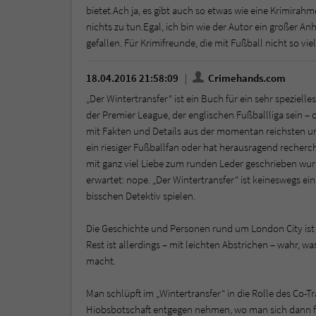
bietet.Ach ja, es gibt auch so etwas wie eine Krimirahm
nichts zu tun.Egal, ich bin wie der Autor ein großer A
gefallen. Für Krimifreunde, die mit Fußball nicht so vie
18.04.2016 21:58:09
Crimehands.com
„Der Wintertransfer“ ist ein Buch für ein sehr spezielle
der Premier League, der englischen Fußballliga sein –
mit Fakten und Details aus der momentan reichsten und
ein riesiger Fußballfan oder hat herausragend recherchi
mit ganz viel Liebe zum runden Leder geschrieben wur
erwartet: nope. „Der Wintertransfer“ ist keineswegs ein 
bisschen Detektiv spielen.
Die Geschichte und Personen rund um London City ist bz
Rest ist allerdings – mit leichten Abstrichen – wahr, 
macht.
Man schlüpft im „Wintertransfer“ in die Rolle des Co-T
Hiobsbotschaft entgegen nehmen, wo man sich dann fra