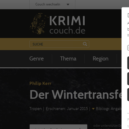
Couch wechseln
b
W
Genre
Thema
Region
Z
Philip Kerr
Der Wintertransfer
Tropen
Erschienen: Januar 2015
Bibliogr. Angaben
s
oder unterstütze Deinen