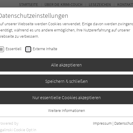
STARTSEITE
ÜBER DIE KRIMI-COUCH
LESEZEICHEN
KONTAKT
Datenschutzeinstellungen
Auf unserer Webseite werden Cookies verwendet. Einige davon werden zwingen
enötigt, während es uns andere ermöglichen, Ihre Nutzererfahrung auf unserer
ebseite zu verbessern.
BUCH-ENTDECKER
FORUM
Essentiell
Externe Inhalte
eit
Buchtyp
Autor*in
Magazin
Alle akzeptieren
Speichern & schließen
Nur essentielle Cookies akzeptieren
Weitere Informationen
7
Essentiell
Essentielle Cookies werden für grundlegende Funktionen der Webseite
Powered by
Impressum
|
Datenschut
benötigt. Dadurch ist gewährleistet, dass die Webseite einwandfrei
galinski Cookie Opt In