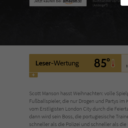
Jetzt kaufen bei
Buchhändler vor Ort
(Anzeige*)
85°
Leser
-Wertung
1
Scott Manson hasst Weihnachten: volle Spielp
Fußballspieler, die nur Drogen und Partys im 
vom Erstligisten London City durch die Feiert
dann wird sein Boss, die portugiesische Train
schneller als die Polizei und schneller als di