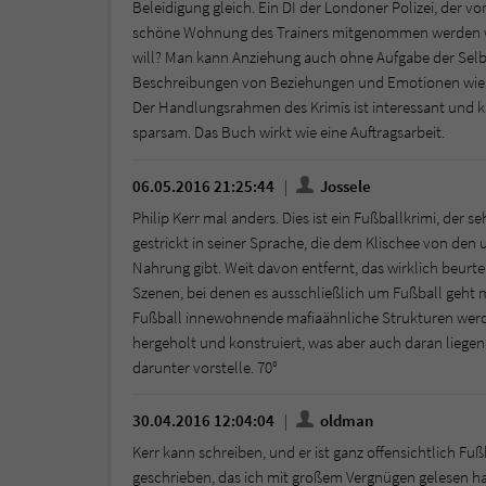
Beleidigung gleich. Ein DI der Londoner Polizei, der v
schöne Wohnung des Trainers mitgenommen werden wil
will? Man kann Anziehung auch ohne Aufgabe der Selb
Beschreibungen von Beziehungen und Emotionen wie v
Der Handlungsrahmen des Krimis ist interessant und kur
sparsam. Das Buch wirkt wie eine Auftragsarbeit.
06.05.2016 21:25:44
Jossele
Philip Kerr mal anders. Dies ist ein Fußballkrimi, der s
gestrickt in seiner Sprache, die dem Klischee von den
Nahrung gibt. Weit davon entfernt, das wirklich beurte
Szenen, bei denen es ausschließlich um Fußball geht 
Fußball innewohnende mafiaähnliche Strukturen werden
hergeholt und konstruiert, was aber auch daran liegen k
darunter vorstelle. 70°
30.04.2016 12:04:04
oldman
Kerr kann schreiben, und er ist ganz offensichtlich Fu
geschrieben, das ich mit großem Vergnügen gelesen ha