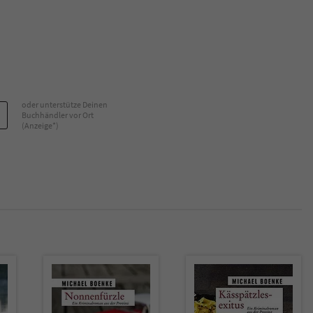
Name
tx_pwcomments_ahash
Anbieter
Literatur-Couch Medien GmbH & Co. KG
Laufzeit
1 Jahr
oder unterstütze Deinen
Buchhändler vor Ort
(Anzeige*)
Zweck
Cookie für Kommentare einzelner Buchtitel
Name
fe_typo_user
Anbieter
Literatur-Couch Medien GmbH & Co. KG
Laufzeit
Session
Dieses Cookie gewährleistet die Kommunikation der
Webseite mit dem Benutzer. Es wird benötigt um z. B.
Zweck
den Sicherheitscode des Kontaktformulars zu