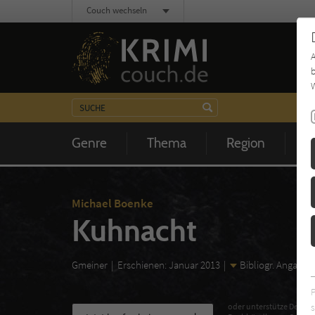
Couch wechseln
b
W
Genre
Thema
Region
Z
Michael Boenke
Kuhnacht
Gmeiner
Erschienen: Januar 2013
Bibliogr. Angaben
s
oder unterstütze Deinen