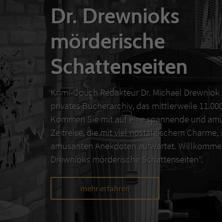
Dr. Drewnioks
mörderische
Schattenseiten
Krimi-Couch Redakteur Dr. Michael Drewniok 
privates Bücherarchiv, das mittlerweile 11.0
Kommen Sie mit auf eine spannende und amü
Zeitreise, die mit viel nostalgischem Charme,
amüsanten Anekdoten aufwartet. Willkommen
Drewnioks mörderische Schattenseiten“.
mehr erfahren