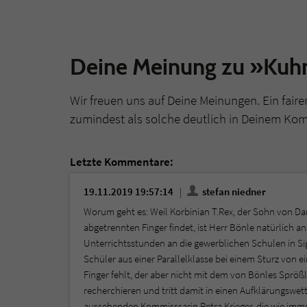
Deine Meinung zu »Kuh
Wir freuen uns auf Deine Meinungen. Ein faire
zumindest als solche deutlich in Deinem Ko
Letzte Kommentare:
19.11.2019 19:57:14
stefan niedner
Worum geht es: Weil Korbinian T.Rex, der Sohn von Dan
abgetrennten Finger findet, ist Herr Bönle natürlich a
Unterrichtsstunden an die gewerblichen Schulen in Si
Schüler aus einer Parallelklasse bei einem Sturz von
Finger fehlt, der aber nicht mit dem von Bönles Spröß
recherchieren und tritt damit in einen Aufklärungswe
aussehenden Kommisssarin Petra Krieger, die wie immer