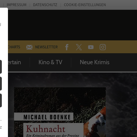
IMPRESSUM
DATENSCHUTZ
COOKIE-EINSTELLUNGEN
d
FACEBOOK
TWITTER
YOUTUBE
INSTAGRAM
CHARTS
NEWSLETTER
Entertain
Kino & TV
Neue Krimis
z