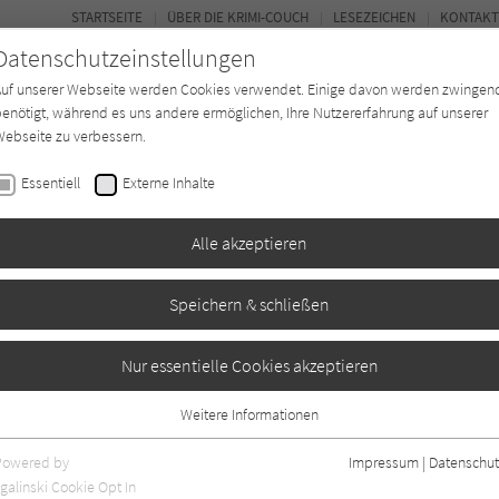
STARTSEITE
ÜBER DIE KRIMI-COUCH
LESEZEICHEN
KONTAKT
Datenschutzeinstellungen
Auf unserer Webseite werden Cookies verwendet. Einige davon werden zwingen
enötigt, während es uns andere ermöglichen, Ihre Nutzererfahrung auf unserer
ebseite zu verbessern.
BUCH-ENTDECKER
FORUM
Essentiell
Externe Inhalte
eit
Buchtyp
Autor*in
Magazin
Alle akzeptieren
Speichern & schließen
Nur essentielle Cookies akzeptieren
Weitere Informationen
1
Essentiell
Essentielle Cookies werden für grundlegende Funktionen der Webseite
Powered by
Impressum
|
Datenschut
benötigt. Dadurch ist gewährleistet, dass die Webseite einwandfrei
galinski Cookie Opt In