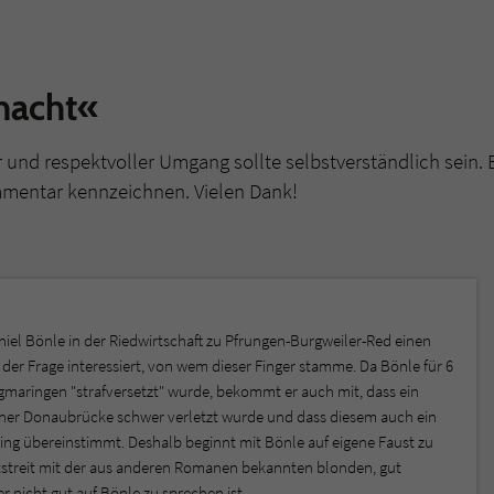
nacht«
r und respektvoller Umgang sollte selbstverständlich sein. 
mmentar kennzeichnen. Vielen Dank!
iel Bönle in der Riedwirtschaft zu Pfrungen-Burgweiler-Red einen
n der Frage interessiert, von wem dieser Finger stamme. Da Bönle für 6
gmaringen "strafversetzt" wurde, bekommt er auch mit, dass ein
 einer Donaubrücke schwer verletzt wurde und dass diesem auch ein
ling übereinstimmt. Deshalb beginnt mit Bönle auf eigene Faust zu
ttstreit mit der aus anderen Romanen bekannten blonden, gut
 nicht gut auf Bönle zu sprechen ist.