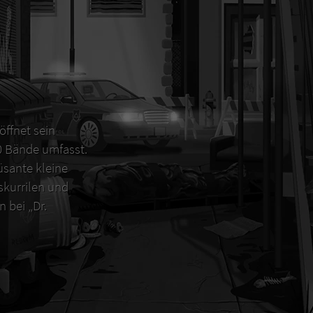
öffnet sein
00 Bände umfasst.
sante kleine
 skurrilen und
 bei „Dr.