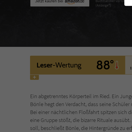
Jetzt kaufen bei
Buchhändler vor Ort
(Anzeige*)
88°
Leser
-Wertung
1
Ein abgetrenntes Körperteil im Ried. Ein Jung
Bönle hegt den Verdacht, dass seine Schüler
Bei einer nächtlichen Floßfahrt spitzen sich d
eine Gruppe stößt, die bizarre Rituale ausübt.
soll, beschließt Bönle, die Hintergründe zu er