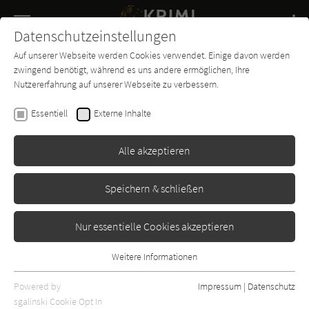
Navigation
Datenschutzeinstellungen
Couch
wechse
Auf unserer Webseite werden Cookies verwendet. Einige davon werden
Buch-
Forum
Charts
News
SUCHE
zwingend benötigt, während es uns andere ermöglichen, Ihre
Entdecker
Nutzererfahrung auf unserer Webseite zu verbessern.
Krimi-Couch.de
Essentiell
Externe Inhalte
Alle akzeptieren
Speichern & schließen
Nur essentielle Cookies akzeptieren
Weitere Informationen
Essentiell
Essentielle Cookies werden für grundlegende Funktionen der
Powered by
Impressum
|
Datenschutz
Webseite benötigt. Dadurch ist gewährleistet, dass die Webseite
sgalinski Cookie Opt In