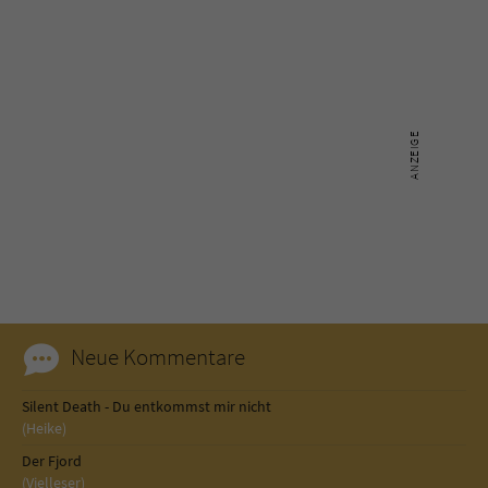
Neue Kommentare
Silent Death - Du entkommst mir nicht
(Heike)
Der Fjord
(Vielleser)