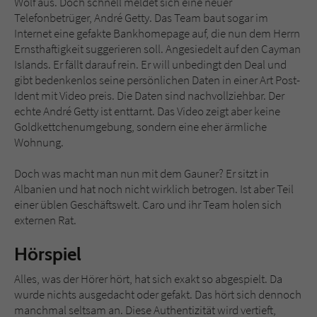
Wolf aus. Doch schnell meldet sich eine neuer
Sicherheitscode des Kontaktformulars zu
Telefonbetrüger, André Getty. Das Team baut sogar im
überprüfen.
Internet eine gefakte Bankhomepage auf, die nun dem Herrn
Ernsthaftigkeit suggerieren soll. Angesiedelt auf den Cayman
Islands. Er fällt darauf rein. Er will unbedingt den Deal und
gibt bedenkenlos seine persönlichen Daten in einer Art Post-
Ident mit Video preis. Die Daten sind nachvollziehbar. Der
echte André Getty ist enttarnt. Das Video zeigt aber keine
Goldkettchenumgebung, sondern eine eher ärmliche
Wohnung.
Doch was macht man nun mit dem Gauner? Er sitzt in
Albanien und hat noch nicht wirklich betrogen. Ist aber Teil
einer üblen Geschäftswelt. Caro und ihr Team holen sich
externen Rat.
Hörspiel
Alles, was der Hörer hört, hat sich exakt so abgespielt. Da
wurde nichts ausgedacht oder gefakt. Das hört sich dennoch
manchmal seltsam an. Diese Authentizität wird vertieft,