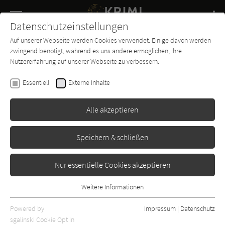
Navigation
Datenschutzeinstellungen
Couch
wechse
Auf unserer Webseite werden Cookies verwendet. Einige davon werden
Buch-
Forum
Charts
News
SUCHE
zwingend benötigt, während es uns andere ermöglichen, Ihre
Entdecker
Nutzererfahrung auf unserer Webseite zu verbessern.
Krimi-Couch.de
Magazin
Krimi-Hörspiele: Mediatheken
Tipps 32
Essentiell
Externe Inhalte
Alle akzeptieren
Speichern & schließen
Nur essentielle Cookies akzeptieren
Weitere Informationen
Essentiell
Essentielle Cookies werden für grundlegende Funktionen der
Powered by
Impressum
|
Datenschutz
Webseite benötigt. Dadurch ist gewährleistet, dass die Webseite
Krimi-Hörspiele:
sgalinski Cookie Opt In