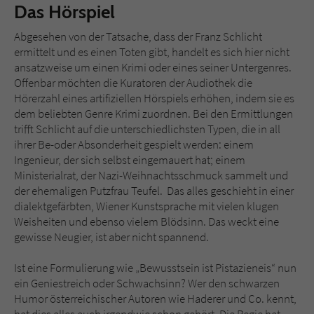
Das Hörspiel
Abgesehen von der Tatsache, dass der Franz Schlicht
ermittelt und es einen Toten gibt, handelt es sich hier nicht
ansatzweise um einen Krimi oder eines seiner Untergenres.
Offenbar möchten die Kuratoren der Audiothek die
Hörerzahl eines artifiziellen Hörspiels erhöhen, indem sie es
dem beliebten Genre Krimi zuordnen. Bei den Ermittlungen
trifft Schlicht auf die unterschiedlichsten Typen, die in all
ihrer Be-oder Absonderheit gespielt werden: einem
Ingenieur, der sich selbst eingemauert hat; einem
Ministerialrat, der Nazi-Weihnachtsschmuck sammelt und
der ehemaligen Putzfrau Teufel. Das alles geschieht in einer
dialektgefärbten, Wiener Kunstsprache mit vielen klugen
Weisheiten und ebenso vielem Blödsinn. Das weckt eine
gewisse Neugier, ist aber nicht spannend.
Ist eine Formulierung wie „Bewusstsein ist Pistazieneis“ nun
ein Geniestreich oder Schwachsinn? Wer den schwarzen
Humor österreichischer Autoren wie Haderer und Co. kennt,
hat dies alles auch irgendwie schon gehört. Die Regie hat