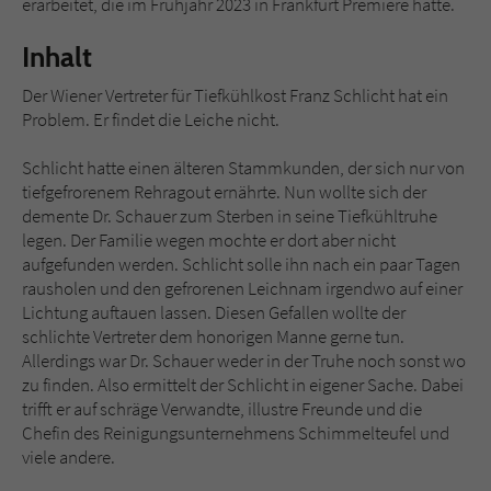
erarbeitet, die im Frühjahr 2023 in Frankfurt Premiere hatte.
Inhalt
Der Wiener Vertreter für Tiefkühlkost Franz Schlicht hat ein
Problem. Er findet die Leiche nicht.
Schlicht hatte einen älteren Stammkunden, der sich nur von
tiefgefrorenem Rehragout ernährte. Nun wollte sich der
demente Dr. Schauer zum Sterben in seine Tiefkühltruhe
legen. Der Familie wegen mochte er dort aber nicht
aufgefunden werden. Schlicht solle ihn nach ein paar Tagen
rausholen und den gefrorenen Leichnam irgendwo auf einer
Lichtung auftauen lassen. Diesen Gefallen wollte der
schlichte Vertreter dem honorigen Manne gerne tun.
Allerdings war Dr. Schauer weder in der Truhe noch sonst wo
zu finden. Also ermittelt der Schlicht in eigener Sache. Dabei
trifft er auf schräge Verwandte, illustre Freunde und die
Chefin des Reinigungsunternehmens Schimmelteufel und
viele andere.