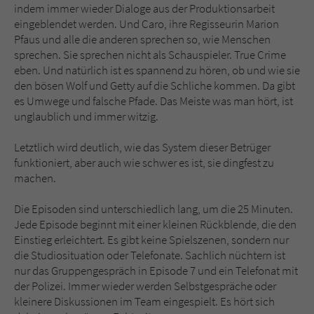
indem immer wieder Dialoge aus der Produktionsarbeit
eingeblendet werden. Und Caro, ihre Regisseurin Marion
Pfaus und alle die anderen sprechen so, wie Menschen
sprechen. Sie sprechen nicht als Schauspieler. True Crime
eben. Und natürlich ist es spannend zu hören, ob und wie sie
den bösen Wolf und Getty auf die Schliche kommen. Da gibt
es Umwege und falsche Pfade. Das Meiste was man hört, ist
unglaublich und immer witzig.
Letztlich wird deutlich, wie das System dieser Betrüger
funktioniert, aber auch wie schwer es ist, sie dingfest zu
machen.
Die Episoden sind unterschiedlich lang, um die 25 Minuten.
Jede Episode beginnt mit einer kleinen Rückblende, die den
Einstieg erleichtert. Es gibt keine Spielszenen, sondern nur
die Studiosituation oder Telefonate. Sachlich nüchtern ist
nur das Gruppengespräch in Episode 7 und ein Telefonat mit
der Polizei. Immer wieder werden Selbstgespräche oder
kleinere Diskussionen im Team eingespielt. Es hört sich