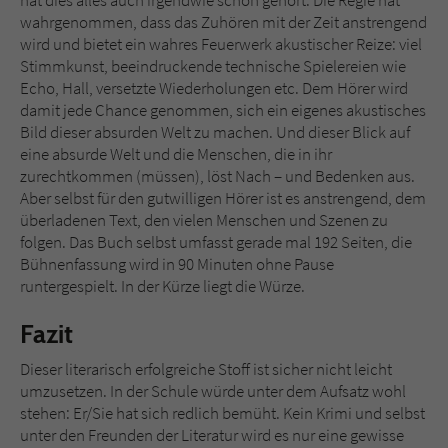
wahrgenommen, dass das Zuhören mit der Zeit anstrengend
wird und bietet ein wahres Feuerwerk akustischer Reize: viel
Stimmkunst, beeindruckende technische Spielereien wie
Echo, Hall, versetzte Wiederholungen etc. Dem Hörer wird
damit jede Chance genommen, sich ein eigenes akustisches
Bild dieser absurden Welt zu machen. Und dieser Blick auf
eine absurde Welt und die Menschen, die in ihr
zurechtkommen (müssen), löst Nach – und Bedenken aus.
Aber selbst für den gutwilligen Hörer ist es anstrengend, dem
überladenen Text, den vielen Menschen und Szenen zu
folgen. Das Buch selbst umfasst gerade mal 192 Seiten, die
Bühnenfassung wird in 90 Minuten ohne Pause
runtergespielt. In der Kürze liegt die Würze.
Fazit
Dieser literarisch erfolgreiche Stoff ist sicher nicht leicht
umzusetzen. In der Schule würde unter dem Aufsatz wohl
stehen: Er/Sie hat sich redlich bemüht. Kein Krimi und selbst
unter den Freunden der Literatur wird es nur eine gewisse