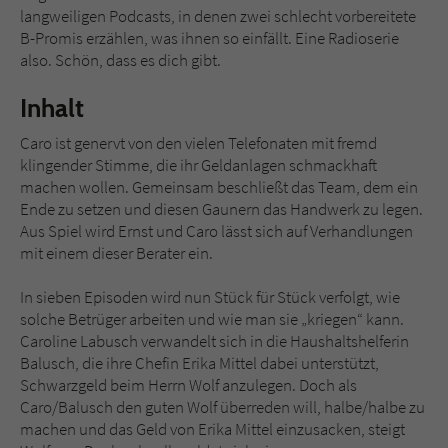
langweiligen Podcasts, in denen zwei schlecht vorbereitete
B-Promis erzählen, was ihnen so einfällt. Eine Radioserie
Name
tx_pwcomments_ahash
also. Schön, dass es dich gibt.
Anbieter
Literatur-Couch Medien GmbH & Co. KG
Inhalt
Laufzeit
1 Jahr
Caro ist genervt von den vielen Telefonaten mit fremd
klingender Stimme, die ihr Geldanlagen schmackhaft
Zweck
Cookie für Kommentare einzelner Buchtitel
machen wollen. Gemeinsam beschließt das Team, dem ein
Ende zu setzen und diesen Gaunern das Handwerk zu legen.
Aus Spiel wird Ernst und Caro lässt sich auf Verhandlungen
mit einem dieser Berater ein.
Name
fe_typo_user
In sieben Episoden wird nun Stück für Stück verfolgt, wie
Anbieter
Literatur-Couch Medien GmbH & Co. KG
solche Betrüger arbeiten und wie man sie „kriegen“ kann.
Caroline Labusch verwandelt sich in die Haushaltshelferin
Laufzeit
Session
Balusch, die ihre Chefin Erika Mittel dabei unterstützt,
Schwarzgeld beim Herrn Wolf anzulegen. Doch als
Dieses Cookie gewährleistet die
Caro/Balusch den guten Wolf überreden will, halbe/halbe zu
Kommunikation der Webseite mit dem
machen und das Geld von Erika Mittel einzusacken, steigt
Zweck
Benutzer. Es wird benötigt um z. B. den