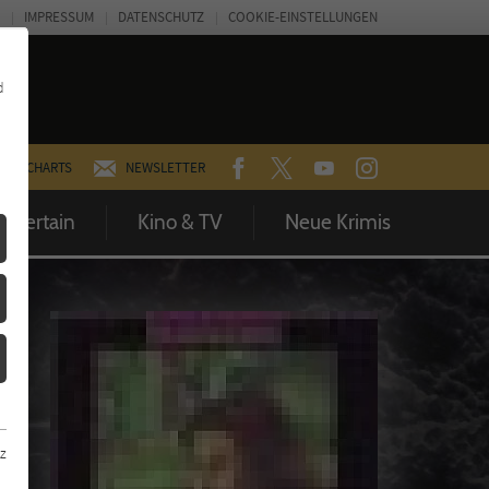
IMPRESSUM
DATENSCHUTZ
COOKIE-EINSTELLUNGEN
d
FACEBOOK
TWITTER
YOUTUBE
INSTAGRAM
CHARTS
NEWSLETTER
Entertain
Kino & TV
Neue Krimis
z