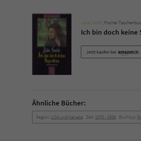
Julie Smith
, Fischer Taschenbu
Ich bin doch keine
Jetzt kaufen bei
Ähnliche Bücher:
Region:
USA und Kanada
Zeit:
1970 -­ 1989
Buchtyp:
R