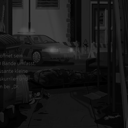
öffnet sein
00 Bände umfasst.
sante kleine
 skurrilen und
 bei „Dr.