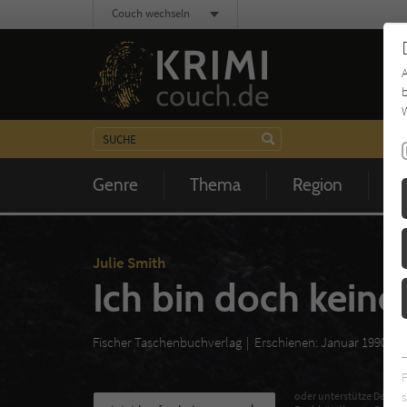
Couch wechseln
b
W
Genre
Thema
Region
Z
Julie Smith
Ich bin doch keine
Fischer Taschenbuchverlag
Erschienen: Januar 1990
s
oder unterstütze Deinen