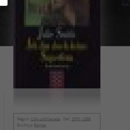
Region:
USA und Kanada
Zeit:
1970 -­ 1989
Buchtyp:
Roman