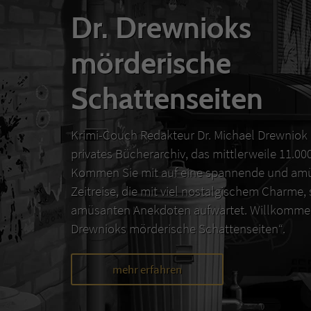
Dr. Drewnioks
mörderische
Schattenseiten
Krimi-Couch Redakteur Dr. Michael Drewniok 
privates Bücherarchiv, das mittlerweile 11.0
Kommen Sie mit auf eine spannende und amü
Zeitreise, die mit viel nostalgischem Charme,
amüsanten Anekdoten aufwartet. Willkommen
Drewnioks mörderische Schattenseiten“.
mehr erfahren