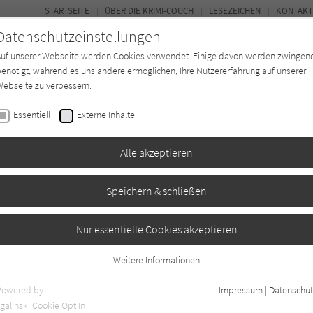
STARTSEITE
ÜBER DIE KRIMI-COUCH
LESEZEICHEN
KONTAKT
Datenschutzeinstellungen
Auf unserer Webseite werden Cookies verwendet. Einige davon werden zwingen
enötigt, während es uns andere ermöglichen, Ihre Nutzererfahrung auf unserer
ebseite zu verbessern.
BUCH-ENTDECKER
FORUM
Essentiell
Externe Inhalte
eit
Buchtyp
Autor*in
Magazin
Alle akzeptieren
Speichern & schließen
 Superfrau
Nur essentielle Cookies akzeptieren
Weitere Informationen
Bibliogr. Angaben
0
Essentiell
Essentielle Cookies werden für grundlegende Funktionen der Webseite
Powered by
Impressum
|
Datenschut
benötigt. Dadurch ist gewährleistet, dass die Webseite einwandfrei
galinski Cookie Opt In