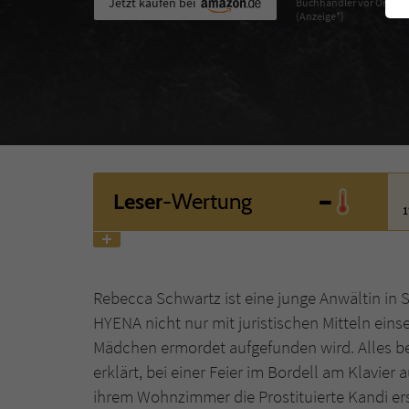
Jetzt kaufen bei
Buchhändler vor Ort
(Anzeige*)
-
Leser
-Wertung
1
Rebecca Schwartz ist eine junge Anwältin in S
HYENA nicht nur mit juristischen Mitteln einse
Mädchen ermordet aufgefunden wird. Alles be
erklärt, bei einer Feier im Bordell am Klavier
ihrem Wohnzimmer die Prostituierte Kandi ers