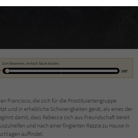
funktioniert.
Cookie-Informationen
Name
cookie_optin
Anbieter
Literatur-Couch Medien GmbH & Co. KG
Externe Inhalte
Wir verwenden auf unserer Website externe Inhalte, um Ihnen zusätzliche
Laufzeit
1 Jahr
Informationen anzubieten. Mit dem Laden der externen Inhalte akzeptieren Sie
die Datenschutzerklärung von YouTube (https://policies.google.com/privacy?
Wird benutzt, um Ihre Einstellungen für zur
hl=de).
Zweck
Verwendung von Cookies auf dieser Website zu
Zum Bewerten, einfach Säule klicken.
speichern.
°
100°
Name
tx_thrating_pi1_AnonymousRating_#
an Francisco, die sich für die Prostituiertengruppe
Anbieter
Literatur-Couch Medien GmbH & Co. KG
tzt und in erhebliche Schwierigkeiten gerät, als eines der
ginnt damit, dass Rebecca sich aus Freundschaft bereit
Laufzeit
1 Jahr
 auszuhelfen und nach einer fingierten Razzia zu Hause in
Zweck
Cookie für die Bewertung einzelner Buchtitel
chlagen auffindet.