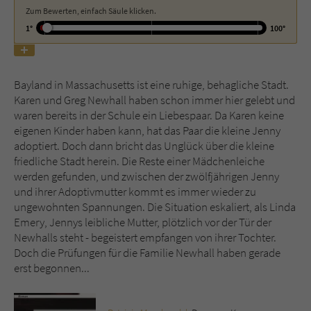
Zum Bewerten, einfach Säule klicken.
1°
100°
Name
tx_pwcomments_ahash
Anbieter
Literatur-Couch Medien GmbH & Co. KG
Bayland in Massachusetts ist eine ruhige, behagliche Stadt.
Laufzeit
1 Jahr
Karen und Greg Newhall haben schon immer hier gelebt und
waren bereits in der Schule ein Liebespaar. Da Karen keine
Zweck
Cookie für Kommentare einzelner Buchtitel
eigenen Kinder haben kann, hat das Paar die kleine Jenny
adoptiert. Doch dann bricht das Unglück über die kleine
friedliche Stadt herein. Die Reste einer Mädchenleiche
Name
fe_typo_user
werden gefunden, und zwischen der zwölfjährigen Jenny
und ihrer Adoptivmutter kommt es immer wieder zu
ungewohnten Spannungen. Die Situation eskaliert, als Linda
Anbieter
Literatur-Couch Medien GmbH & Co. KG
Emery, Jennys leibliche Mutter, plötzlich vor der Tür der
Newhalls steht - begeistert empfangen von ihrer Tochter.
Laufzeit
Session
Doch die Prüfungen für die Familie Newhall haben gerade
erst begonnen...
Dieses Cookie gewährleistet die
Kommunikation der Webseite mit dem
Zweck
Benutzer. Es wird benötigt um z. B. den