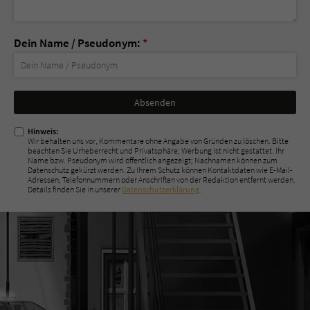
Dein Name / Pseudonym:
*
Nicht
ausfüllen!
Hinweis:
Wir behalten uns vor, Kommentare ohne Angabe von Gründen zu löschen. Bitte
beachten Sie Urheberrecht und Privatsphäre; Werbung ist nicht gestattet. Ihr
Name bzw. Pseudonym wird öffentlich angezeigt; Nachnamen können zum
Datenschutz gekürzt werden. Zu Ihrem Schutz können Kontaktdaten wie E-Mail-
Adressen, Telefonnummern oder Anschriften von der Redaktion entfernt werden.
Details finden Sie in unserer
Datenschutzerklärung
.