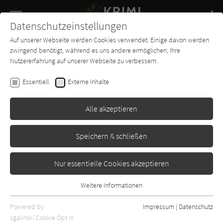
Navigation
Datenschutzeinstellungen
Couch
wechse
Auf unserer Webseite werden Cookies verwendet. Einige davon werden
Buch-
Forum
Charts
News
SUCHE
zwingend benötigt, während es uns andere ermöglichen, Ihre
Entdecker
Nutzererfahrung auf unserer Webseite zu verbessern.
Patricia Macdonald
Essentiell
Externe Inhalte
Familienkiller
Alle akzeptieren
Droemer Knaur
Erschienen: Januar 1995
Bibliogr. Angaben
0
Speichern & schließen
Nur essentielle Cookies akzeptieren
Weitere Informationen
Essentiell
Essentielle Cookies werden für grundlegende Funktionen der
Powered by
Impressum
|
Datenschutz
Webseite benötigt. Dadurch ist gewährleistet, dass die Webseite
sgalinski Cookie Opt In