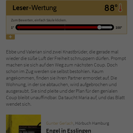
88°
Leser
-Wertung
Name
tx_pwcomments_ahash
Zum Bewerten, einfach Säule klicken.
1°
100°
Anbieter
Literatur-Couch Medien GmbH & Co. KG
Laufzeit
1 Jahr
Ebbe und Valerian sind zwei Knastbrüder, die gerade mal
Zweck
Cookie für Kommentare einzelner Buchtitel
wieder die süße Luft der Freiheit schnuppern dürfen. Prompt
machen sie sich auf den Weg zum nächsten Coup. Doch
schon im Zug werden sie selbst bestohlen. Kaum
Name
fe_typo_user
angekommen, finden sie ihren Partner ermordet auf. Die
Wohnung, in der sie abtauchen, wird aufgebrochen und
Anbieter
Literatur-Couch Medien GmbH & Co. KG
ausgeraubt. Sie sind pleite und der Plan für den genialen
Coup bleibt unauffindbar. Da taucht Maria auf, und das Blatt
Laufzeit
Session
wendet sich.
Dieses Cookie gewährleistet die
Kommunikation der Webseite mit dem
Gunter Gerlach
, Hörbuch Hamburg
Zweck
Benutzer. Es wird benötigt um z. B. den
Engel in Esslingen