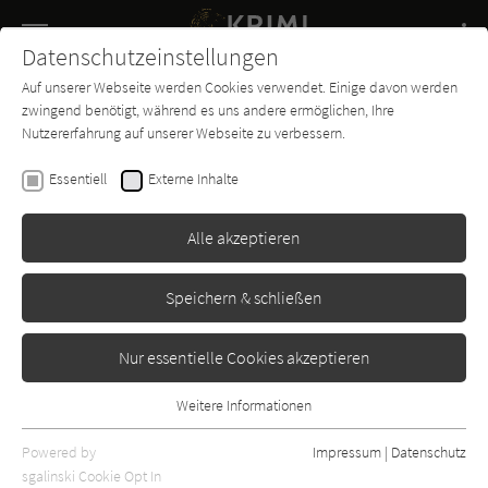
Navigation
Datenschutzeinstellungen
Couch
wechse
Auf unserer Webseite werden Cookies verwendet. Einige davon werden
Buch-
Forum
Charts
News
SUCHE
zwingend benötigt, während es uns andere ermöglichen, Ihre
Entdecker
Nutzererfahrung auf unserer Webseite zu verbessern.
Gunter Gerlach
Essentiell
Externe Inhalte
Engel in Esslingen
Alle akzeptieren
Hörbuch Hamburg
Erschienen: Januar 2007
Bibliogr. Angaben
0
Speichern & schließen
Nur essentielle Cookies akzeptieren
Weitere Informationen
Essentiell
Essentielle Cookies werden für grundlegende Funktionen der
Powered by
Impressum
|
Datenschutz
Webseite benötigt. Dadurch ist gewährleistet, dass die Webseite
sgalinski Cookie Opt In