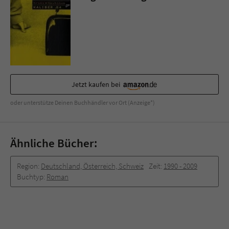
Sicherheitscode des Kontaktformulars zu
überprüfen.
Jetzt kaufen bei
oder unterstütze Deinen Buchhändler vor Ort (Anzeige*)
Ähnliche Bücher:
Region:
Deutschland, Österreich, Schweiz
Zeit:
1990 -­ 2009
Buchtyp:
Roman