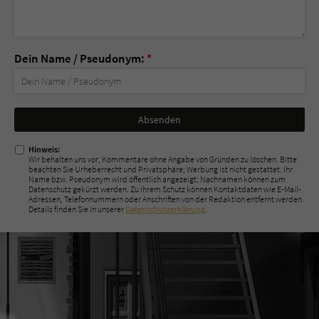
Dein Name / Pseudonym:
*
Nicht
ausfüllen!
Hinweis:
Wir behalten uns vor, Kommentare ohne Angabe von Gründen zu löschen. Bitte
beachten Sie Urheberrecht und Privatsphäre; Werbung ist nicht gestattet. Ihr
Name bzw. Pseudonym wird öffentlich angezeigt; Nachnamen können zum
Datenschutz gekürzt werden. Zu Ihrem Schutz können Kontaktdaten wie E-Mail-
Adressen, Telefonnummern oder Anschriften von der Redaktion entfernt werden.
Details finden Sie in unserer
Datenschutzerklärung
.