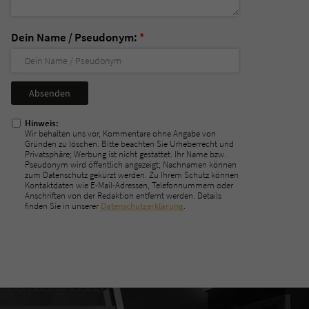
Dein Name / Pseudonym:
*
Nicht
ausfüllen!
Hinweis:
Wir behalten uns vor, Kommentare ohne Angabe von
Gründen zu löschen. Bitte beachten Sie Urheberrecht und
Privatsphäre; Werbung ist nicht gestattet. Ihr Name bzw.
Pseudonym wird öffentlich angezeigt; Nachnamen können
zum Datenschutz gekürzt werden. Zu Ihrem Schutz können
Kontaktdaten wie E-Mail-Adressen, Telefonnummern oder
Anschriften von der Redaktion entfernt werden. Details
finden Sie in unserer
Datenschutzerklärung
.