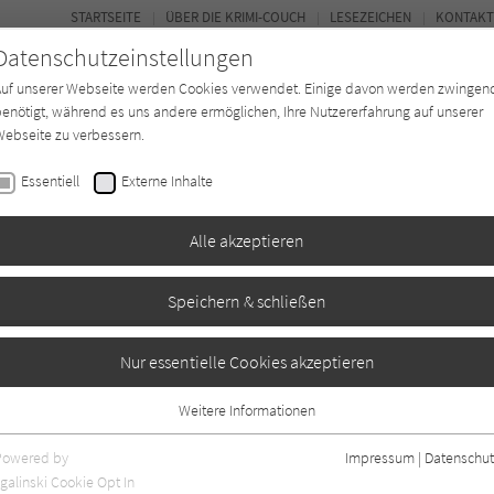
STARTSEITE
ÜBER DIE KRIMI-COUCH
LESEZEICHEN
KONTAKT
Datenschutzeinstellungen
Auf unserer Webseite werden Cookies verwendet. Einige davon werden zwingen
enötigt, während es uns andere ermöglichen, Ihre Nutzererfahrung auf unserer
ebseite zu verbessern.
BUCH-ENTDECKER
FORUM
Essentiell
Externe Inhalte
eit
Buchtyp
Autor*in
Magazin
Alle akzeptieren
Speichern & schließen
Nur essentielle Cookies akzeptieren
Weitere Informationen
0
Essentiell
Essentielle Cookies werden für grundlegende Funktionen der Webseite
Powered by
Impressum
|
Datenschut
benötigt. Dadurch ist gewährleistet, dass die Webseite einwandfrei
galinski Cookie Opt In