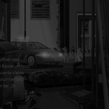
öffnet sein
00 Bände umfasst.
sante kleine
 skurrilen und
 bei „Dr.