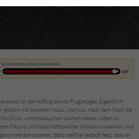
funktioniert.
Cookie-Informationen
Name
cookie_optin
Anbieter
Literatur-Couch Medien GmbH & Co. KG
Externe Inhalte
Wir verwenden auf unserer Website externe Inhalte, um Ihnen zusätzliche
Laufzeit
1 Jahr
Informationen anzubieten. Mit dem Laden der externen Inhalte akzeptieren Sie
die Datenschutzerklärung von YouTube (https://policies.google.com/privacy?
Wird benutzt, um Ihre Einstellungen für zur
hl=de).
Zweck
Verwendung von Cookies auf dieser Website zu
Zum Bewerten, einfach Säule klicken.
speichern.
°
100°
Name
tx_thrating_pi1_AnonymousRating_#
erpasst so den Abflug seines Flugzeuges. Eigentlich
Anbieter
Literatur-Couch Medien GmbH & Co. KG
er jedoch mit ansehen muss, wie kurz nach dem Start die
n Entschluss, unterzutauchen und ein neues Leben zu
Laufzeit
1 Jahr
seinen Freund und Geschäftspartner William einweihen und
Zweck
Cookie für die Bewertung einzelner Buchtitel
summe abkassieren. Bald stellt er jedoch fest, dass er