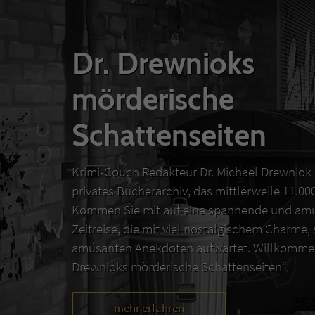
Dr. Drewnioks
mörderische
Schattenseiten
Krimi-Couch Redakteur Dr. Michael Drewniok 
privates Bücherarchiv, das mittlerweile 11.0
Kommen Sie mit auf eine spannende und amü
Zeitreise, die mit viel nostalgischem Charme,
amüsanten Anekdoten aufwartet. Willkommen
Drewnioks mörderische Schattenseiten“.
mehr erfahren