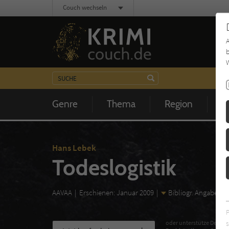
Couch wechseln
b
W
Genre
Thema
Region
Z
Hans Lebek
Todeslogistik
AAVAA
Erschienen: Januar 2009
Bibliogr. Angaben
s
oder unterstütze Deinen