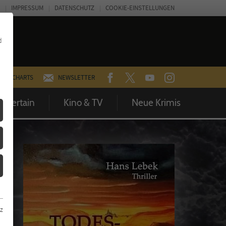
IMPRESSUM
DATENSCHUTZ
COOKIE-EINSTELLUNGEN
d
FACEBOOK
TWITTER
YOUTUBE
INSTAGRAM
CHARTS
NEWSLETTER
Entertain
Kino & TV
Neue Krimis
z