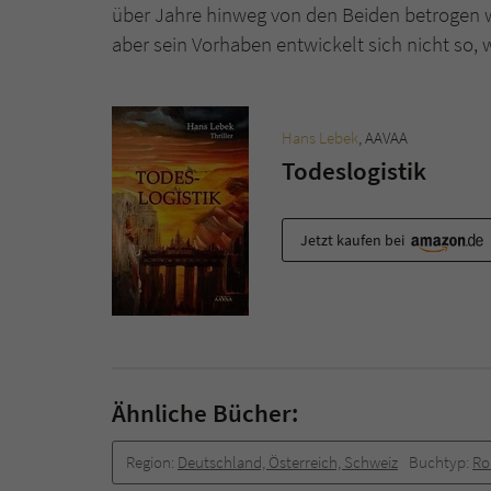
über Jahre hinweg von den Beiden betrogen wor
aber sein Vorhaben entwickelt sich nicht so, w
Hans Lebek
, AAVAA
Todeslogistik
Jetzt kaufen bei
Ähnliche Bücher:
Region:
Deutschland, Österreich, Schweiz
Buchtyp:
R