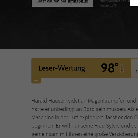
Jetzt kaufen bei
Buchhändler vor Ort
(Anzeige*)
98°
Leser
-Wertung
1
Harald Hauser leidet an Magenkrämpfen und v
hätte er unbedingt an Bord sein müssen. Als 
Maschine in der Luft explodiert, fasst er de
beginnen. Er will nur seine Frau Sylvie und 
gemeinsam mit ihnen eine große Versicherungs