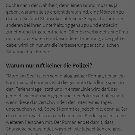
Suche nach der Wahrheit, denn einen Grund muss es ja
geben, warum alle so erpicht darauf sind, eine Mörderin zu
decken. So führt Shunsuke zahlreiche Gespräche, hört den
anderen bei ihren Unterhaltung genau zu und entdeckt
zunehmend Ungereimtheiten. Offenbar verbindet seine Frau
mit den drei Paaren eine besondere Beziehung, aber geht es
dabei wirklich nur um die Verbesserung der schulischen
Situation ihrer Kinder?
Warum nur ruft keiner die Polizei?
"Mord am See" ist ein sehr dialoglastiger Roman, der an ein
Kammerspiel erinnert. Fast die gesamte Handlung spielt in
der "Ferienanlage" statt und in erster Linie wird darüber
geredet, wie man sich gegenüber der Polizei verhalten soll,
wenn diese das Verschwinden der Toten eines Tages
untersuchen wird. Soweit kommt es jedoch nie, denn außer
den neun Erwachsenen und deren vier Kinder spielen keine
weiteren Personen mit. Der Roman endet damit, dass
Shunsuke herausfindet, was sich wie tatsächlich ereignet