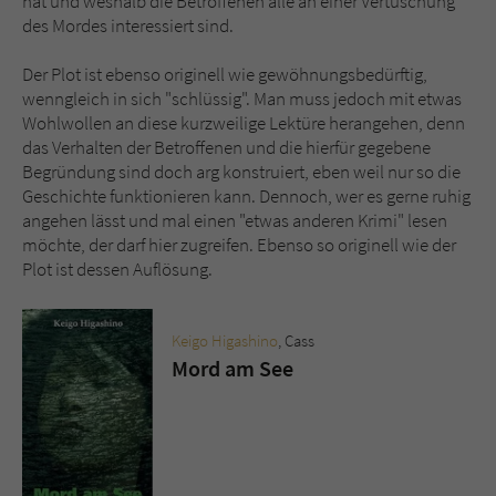
hat und weshalb die Betroffenen alle an einer Vertuschung
des Mordes interessiert sind.
Der Plot ist ebenso originell wie gewöhnungsbedürftig,
wenngleich in sich "schlüssig". Man muss jedoch mit etwas
Wohlwollen an diese kurzweilige Lektüre herangehen, denn
das Verhalten der Betroffenen und die hierfür gegebene
Begründung sind doch arg konstruiert, eben weil nur so die
Geschichte funktionieren kann. Dennoch, wer es gerne ruhig
angehen lässt und mal einen "etwas anderen Krimi" lesen
möchte, der darf hier zugreifen. Ebenso so originell wie der
Plot ist dessen Auflösung.
Keigo Higashino
, Cass
Mord am See