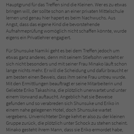
Sicherheitscode des Kontaktformulars zu
Hauptgrund für das Treffen sind die Kleinen. Wer es zu etwas
überprüfen.
bringen will, der sollte schon an einer privaten Mittelschule
lernen und genau hier hapert es beim Nachwuchs. Aus
Angst, dass das eigene Kind die bevorstehende
Aufnahmeprüfung womöglich nicht schaffen könnte, wurde
eigens ein Privatlehrer engagiert.
Für Shunsuke Namiki geht es bei dem Treffen jedoch um
etwas ganz anderes, denn mit seinem Stiefsohn versteht er
sich nicht besonders und mit seiner Frau Minako läuft schon
lange nichts mehr. Er will die Scheidung und dafür braucht er
am besten einen Beweis, dass ihm seine Frau untreu wurde.
Mit den Ermittlungen beauftragt er seine Mitarbeiterin und
Geliebte Eriko Takashina, die plötzlich unerwartet und unter
einem Vorwand auftaucht. Angeblich hat sie Beweise
gefunden und so verabreden sich Shunsuke und Eriko in
einem nahe gelegenen Hotel, doch Shunsuke wartet
vergebens. Unverrichteter Dinge kehrt er also zu der kleinen
Gruppe zurück, die plötzlich unter Schock zu stehen scheint.
Minako gesteht ihrem Mann, dass sie Eriko ermordet habe,