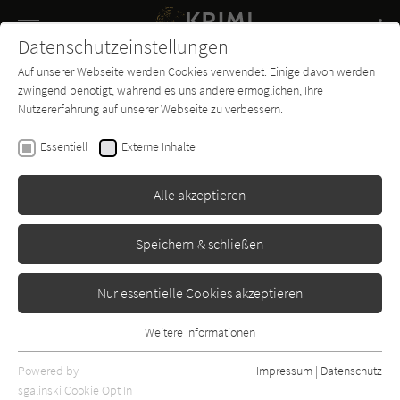
Navigation
Datenschutzeinstellungen
Couch
wechse
Auf unserer Webseite werden Cookies verwendet. Einige davon werden
Buch-
Forum
Charts
News
SUCHE
zwingend benötigt, während es uns andere ermöglichen, Ihre
Entdecker
Nutzererfahrung auf unserer Webseite zu verbessern.
Keigo Higashino
Essentiell
Externe Inhalte
Mord am See
Alle akzeptieren
Cass
Erschienen: Januar 2003
Bibliogr. Angaben
0
Speichern & schließen
Nur essentielle Cookies akzeptieren
Weitere Informationen
Essentiell
Essentielle Cookies werden für grundlegende Funktionen der
Powered by
Impressum
|
Datenschutz
Webseite benötigt. Dadurch ist gewährleistet, dass die Webseite
sgalinski Cookie Opt In