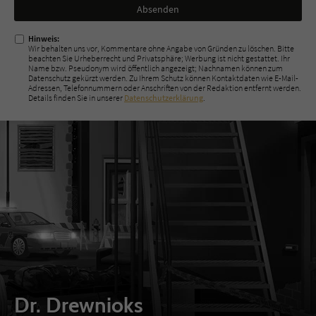
Nicht
ausfüllen!
Hinweis:
Wir behalten uns vor, Kommentare ohne Angabe von Gründen zu löschen. Bitte
beachten Sie Urheberrecht und Privatsphäre; Werbung ist nicht gestattet. Ihr
Name bzw. Pseudonym wird öffentlich angezeigt; Nachnamen können zum
Datenschutz gekürzt werden. Zu Ihrem Schutz können Kontaktdaten wie E-Mail-
Adressen, Telefonnummern oder Anschriften von der Redaktion entfernt werden.
Details finden Sie in unserer
Datenschutzerklärung
.
Dr. Drewnioks