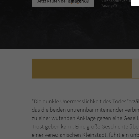
Jetzt kaufen bei
Buchhändler vor Ort
(Anzeige*)
"Die dunkle Unermesslichkeit des Todes"erzä
das die beiden untrennbar miteinander verbi
zu einer wütenden Anklage gegen eine Gesell
Trost geben kann. Eine große Geschichte übe
einer venezianischen Kleinstadt, führt ein 