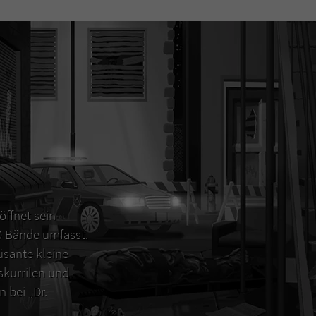
öffnet sein
00 Bände umfasst.
sante kleine
 skurrilen und
 bei „Dr.