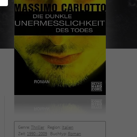
Genre:
Thriller
Region:
Italien
Zeit:
1990 -­ 2009
Buchtyp:
Roman