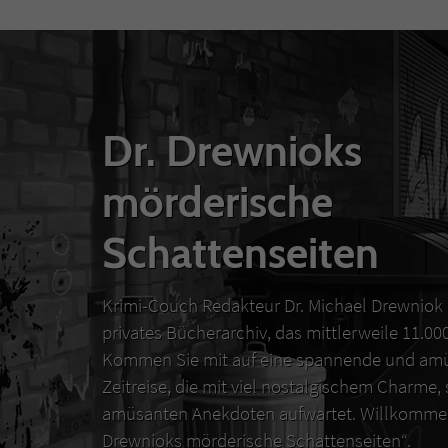
Dr. Drewnioks
mörderische
Schattenseiten
Krimi-Couch Redakteur Dr. Michael Drewniok 
privates Bücherarchiv, das mittlerweile 11.0
Kommen Sie mit auf eine spannende und amü
Zeitreise, die mit viel nostalgischem Charme,
amüsanten Anekdoten aufwartet. Willkommen
Drewnioks mörderische Schattenseiten“.