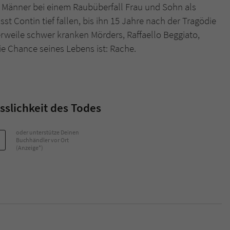
 Männer bei einem Raubüberfall Frau und Sohn als
ässt Contin tief fallen, bis ihn 15 Jahre nach der Tragödie
Name
tx_pwcomments_ahash
rweile schwer kranken Mörders, Raffaello Beggiato,
die Chance seines Lebens ist: Rache.
Anbieter
Literatur-Couch Medien GmbH & Co. KG
Laufzeit
1 Jahr
Zweck
Cookie für Kommentare einzelner Buchtitel
slichkeit des Todes
Name
fe_typo_user
oder unterstütze Deinen
Buchhändler vor Ort
(Anzeige*)
Anbieter
Literatur-Couch Medien GmbH & Co. KG
Laufzeit
Session
Dieses Cookie gewährleistet die Kommunikation der
Webseite mit dem Benutzer. Es wird benötigt um z. B.
Zweck
den Sicherheitscode des Kontaktformulars zu