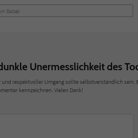
überprüfen.
yp:
Roman
dunkle Unermesslichkeit des To
r und respektvoller Umgang sollte selbstverständlich sein. 
mmentar kennzeichnen. Vielen Dank!