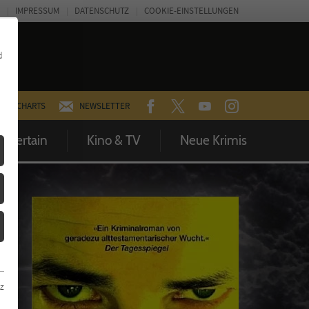
IMPRESSUM
DATENSCHUTZ
COOKIE-EINSTELLUNGEN
d
FACEBOOK
TWITTER
YOUTUBE
INSTAGRAM
CHARTS
NEWSLETTER
Entertain
Kino & TV
Neue Krimis
z