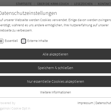
STARTSEITE
ÜBER DIE KRIMI-COUCH
LESEZEICHEN
KONTAKT
Datenschutzeinstellungen
Auf unserer Webseite werden Cookies verwendet. Einige davon werden zwingen
enötigt, während es uns andere ermöglichen, Ihre Nutzererfahrung auf unserer
ebseite zu verbessern.
BUCH-ENTDECKER
FORUM
Essentiell
Externe Inhalte
eit
Buchtyp
Autor*in
Magazin
Alle akzeptieren
Speichern & schließen
sslichkeit des Todes
Nur essentielle Cookies akzeptieren
Weitere Informationen
3
Essentiell
Essentielle Cookies werden für grundlegende Funktionen der Webseite
Powered by
Impressum
|
Datenschut
benötigt. Dadurch ist gewährleistet, dass die Webseite einwandfrei
galinski Cookie Opt In