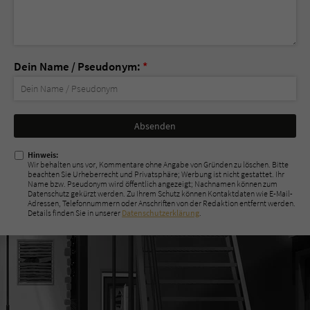
Dein Name / Pseudonym:
*
Nicht
ausfüllen!
Hinweis:
Wir behalten uns vor, Kommentare ohne Angabe von Gründen zu löschen. Bitte
beachten Sie Urheberrecht und Privatsphäre; Werbung ist nicht gestattet. Ihr
Name bzw. Pseudonym wird öffentlich angezeigt; Nachnamen können zum
Datenschutz gekürzt werden. Zu Ihrem Schutz können Kontaktdaten wie E-Mail-
Adressen, Telefonnummern oder Anschriften von der Redaktion entfernt werden.
Details finden Sie in unserer
Datenschutzerklärung
.