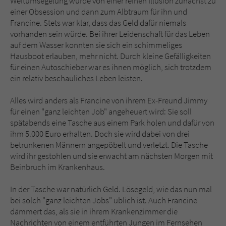
Weltumsegelung wurde von einer reinen Illusion zunächst zu
einer Obsession und dann zum Albtraum für ihn und
Francine. Stets war klar, dass das Geld dafür niemals
vorhanden sein würde. Bei ihrer Leidenschaft für das Leben
auf dem Wasser konnten sie sich ein schimmeliges
Hausboot erlauben, mehr nicht. Durch kleine Gefälligkeiten
für einen Autoschieber war es ihnen möglich, sich trotzdem
ein relativ beschauliches Leben leisten.
Alles wird anders als Francine von ihrem Ex-Freund Jimmy
für einen "ganz leichten Job" angeheuert wird: Sie soll
spätabends eine Tasche aus einem Park holen und dafür von
ihm 5.000 Euro erhalten. Doch sie wird dabei von drei
betrunkenen Männern angepöbelt und verletzt. Die Tasche
wird ihr gestohlen und sie erwacht am nächsten Morgen mit
Beinbruch im Krankenhaus.
In der Tasche war natürlich Geld. Lösegeld, wie das nun mal
bei solch "ganz leichten Jobs" üblich ist. Auch Francine
dämmert das, als sie in ihrem Krankenzimmer die
Nachrichten von einem entführten Jungen im Fernsehen