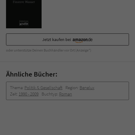
Jetzt kaufen bei
oder unterstütze Deinen Buchhändler vor Ort (Anzeige*)
Ähnliche Bücher:
Thema:
Politik & Gesellschaft
Region:
Benelux
Zeit:
1990 -­ 2009
Buchtyp:
Roman