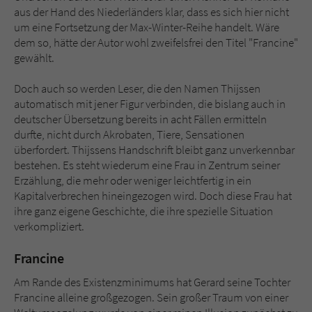
Sicherheitscode des Kontaktformulars zu
aus der Hand des Niederländers klar, dass es sich hier nicht
überprüfen.
um eine Fortsetzung der Max-Winter-Reihe handelt. Wäre
dem so, hätte der Autor wohl zweifelsfrei den Titel "Francine"
gewählt.
Doch auch so werden Leser, die den Namen Thijssen
automatisch mit jener Figur verbinden, die bislang auch in
deutscher Übersetzung bereits in acht Fällen ermitteln
durfte, nicht durch Akrobaten, Tiere, Sensationen
überfordert. Thijssens Handschrift bleibt ganz unverkennbar
bestehen. Es steht wiederum eine Frau in Zentrum seiner
Erzählung, die mehr oder weniger leichtfertig in ein
Kapitalverbrechen hineingezogen wird. Doch diese Frau hat
ihre ganz eigene Geschichte, die ihre spezielle Situation
verkompliziert.
Francine
Am Rande des Existenzminimums hat Gerard seine Tochter
Francine alleine großgezogen. Sein großer Traum von einer