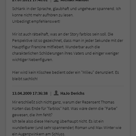
Schlank in der Sprache, glaubhaft und ungeheuer spannend. Ich
konne nicht mehr aufhören zu lesen.
Unbedingt empfehlenswert!
Mir ist auch rätselhaft, was an der Story farblos sein soll. Die
Perspektive ist so gezeichnet, dass man in jeder Sekunde mit der
Hauptfigur Francine mitfiebert. Wunderbar auch die
charakterlichen Schilderungen ihres Vaters und einiger weniger
wichtiger Nebenfiguren.
Hier wird kein Klischee bedient oder ein "Milieu" denunziert. Es
bleibt sachlich!
13.04.2009 17:36:38
HaJo Derichs
Mir erschließt sich nicht ganz, warum der Rezensent Thomas
Kürten das Ende für "farblos" hält. Was wäre denn die "Farbe"
gewesen, die ihm fehlt?
Ich teile also diese Meinung überhaupt nicht. Es ist ein
wunderbarer (und sehr spannender) Roman und Max Winter wie
ein Augenzwinkern am Schluss.