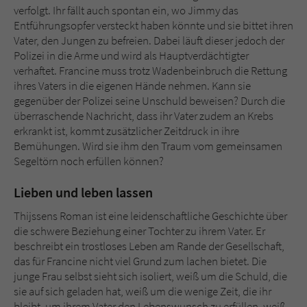
verfolgt. Ihr fällt auch spontan ein, wo Jimmy das
Entführungsopfer versteckt haben könnte und sie bittet ihren
Vater, den Jungen zu befreien. Dabei läuft dieser jedoch der
Polizei in die Arme und wird als Hauptverdächtigter
verhaftet. Francine muss trotz Wadenbeinbruch die Rettung
ihres Vaters in die eigenen Hände nehmen. Kann sie
gegenüber der Polizei seine Unschuld beweisen? Durch die
überraschende Nachricht, dass ihr Vater zudem an Krebs
erkrankt ist, kommt zusätzlicher Zeitdruck in ihre
Bemühungen. Wird sie ihm den Traum vom gemeinsamen
Segeltörn noch erfüllen können?
Lieben und leben lassen
Thijssens Roman ist eine leidenschaftliche Geschichte über
die schwere Beziehung einer Tochter zu ihrem Vater. Er
beschreibt ein trostloses Leben am Rande der Gesellschaft,
das für Francine nicht viel Grund zum lachen bietet. Die
junge Frau selbst sieht sich isoliert, weiß um die Schuld, die
sie auf sich geladen hat, weiß um die wenige Zeit, die ihr
bleibt, um ihrem Vater den Lebenswunsch zu erfüllen, weiß