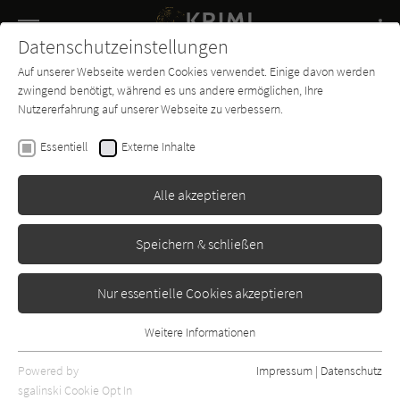
Navigation
Datenschutzeinstellungen
Couch
wechse
Auf unserer Webseite werden Cookies verwendet. Einige davon werden
Buch-
Forum
Charts
News
SUCHE
zwingend benötigt, während es uns andere ermöglichen, Ihre
Entdecker
Nutzererfahrung auf unserer Webseite zu verbessern.
Felix Thijssen
Essentiell
Externe Inhalte
Finstere Wasser
Alle akzeptieren
Grafit
Erschienen: Januar 2007
Bibliogr. Angaben
2
Speichern & schließen
Nur essentielle Cookies akzeptieren
Weitere Informationen
Essentiell
Essentielle Cookies werden für grundlegende Funktionen der
Powered by
Impressum
|
Datenschutz
Webseite benötigt. Dadurch ist gewährleistet, dass die Webseite
sgalinski Cookie Opt In