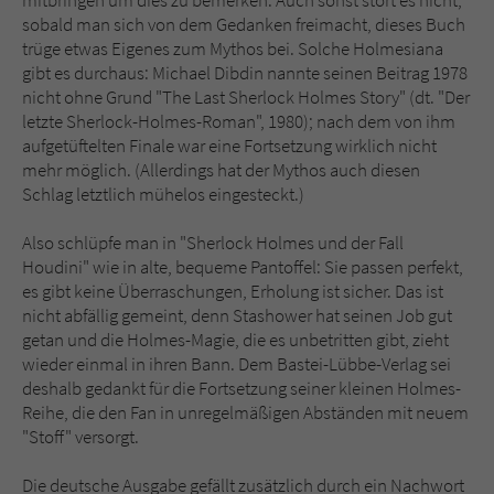
sobald man sich von dem Gedanken freimacht, dieses Buch
trüge etwas Eigenes zum Mythos bei. Solche Holmesiana
gibt es durchaus: Michael Dibdin nannte seinen Beitrag 1978
nicht ohne Grund "The Last Sherlock Holmes Story" (dt. "Der
letzte Sherlock-Holmes-Roman", 1980); nach dem von ihm
aufgetüftelten Finale war eine Fortsetzung wirklich nicht
mehr möglich. (Allerdings hat der Mythos auch diesen
Schlag letztlich mühelos eingesteckt.)
Also schlüpfe man in "Sherlock Holmes und der Fall
Houdini" wie in alte, bequeme Pantoffel: Sie passen perfekt,
es gibt keine Überraschungen, Erholung ist sicher. Das ist
nicht abfällig gemeint, denn Stashower hat seinen Job gut
getan und die Holmes-Magie, die es unbetritten gibt, zieht
wieder einmal in ihren Bann. Dem Bastei-Lübbe-Verlag sei
deshalb gedankt für die Fortsetzung seiner kleinen Holmes-
Reihe, die den Fan in unregelmäßigen Abständen mit neuem
"Stoff" versorgt.
Die deutsche Ausgabe gefällt zusätzlich durch ein Nachwort