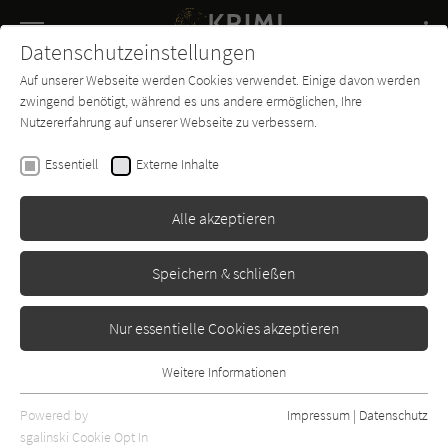
Navigation
Datenschutzeinstellungen
Couch
wechse
Auf unserer Webseite werden Cookies verwendet. Einige davon werden
Buch-
Forum
Charts
News
SUCHE
zwingend benötigt, während es uns andere ermöglichen, Ihre
Entdecker
Nutzererfahrung auf unserer Webseite zu verbessern.
Sir Arthur Conan Doyle
Essentiell
Externe Inhalte
Sherlock Holmes und der Fall
Houdini
Alle akzeptieren
Erschienen: Januar 2000
Bibliogr. Angaben
1
Speichern & schließen
Nur essentielle Cookies akzeptieren
Weitere Informationen
Essentiell
Essentielle Cookies werden für grundlegende Funktionen der
Powered by
Impressum
|
Datenschutz
Webseite benötigt. Dadurch ist gewährleistet, dass die Webseite
sgalinski Cookie Opt In