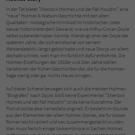
In der Tat bietet "Sherlock Holmes und der Fall Houdini" eine
"neue" Holmes & Watson-Geschichte mit den alten
Qualitäten: nostalgische Krimikost im historischen (oder
besser historisierenden) Gewand, wie sie Arthur Conan Doyle
selbst zubereitet haben könnte. Allerdings eher der Doyle der
späteren Jahre, der sich emotional von seinem
Meisterdetektiv längst gelöst hatte und neue Storys vor allem
deshalb schrieb, weil man ihn fürstlich dafür entlohnte. Die
Holmes-Erzählungen der 1910er und 20er Jahre stellen
Variationen der frühen Geschichten dar, die für die Holmes-
Saga wenig oder gar nichts Neues bringen.
Auf dieser Schiene bewegen sich auch die meisten Holmes-
"Biografen" nach Doyle: bloß keine Experimente! "Sherlock
Holmes und der Fall Houdini" ist da keine Ausnahme. Der
Plot ist solide aber keinesfalls originell. Er besteht im Grunde
aus den Elementen der alten Holmes-Stories, die für diesen
Roman leicht variiert und neu zusammengesteckt wurden.
Man muss freilich einige Vorkenntnisse in Sachen Holmes
mitbringen um dies zu bemerken. Auch sonst stört es nicht,