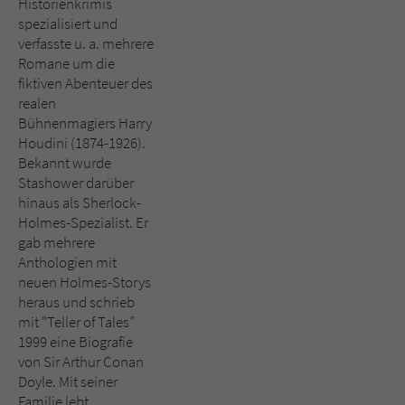
Historienkrimis
spezialisiert und
verfasste u. a. mehrere
Romane um die
fiktiven Abenteuer des
realen
Bühnenmagiers Harry
Houdini (1874-1926).
Bekannt wurde
Stashower darüber
hinaus als Sherlock-
Holmes-Spezialist. Er
gab mehrere
Anthologien mit
neuen Holmes-Storys
heraus und schrieb
mit "Teller of Tales”
1999 eine Biografie
von Sir Arthur Conan
Doyle. Mit seiner
Familie lebt