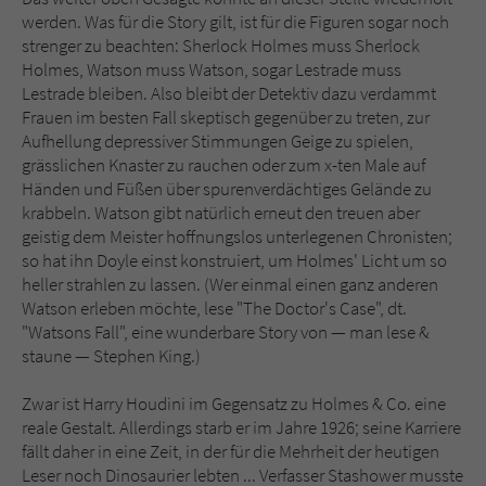
werden. Was für die Story gilt, ist für die Figuren sogar noch
strenger zu beachten: Sherlock Holmes muss Sherlock
Holmes, Watson muss Watson, sogar Lestrade muss
Lestrade bleiben. Also bleibt der Detektiv dazu verdammt
Frauen im besten Fall skeptisch gegenüber zu treten, zur
Aufhellung depressiver Stimmungen Geige zu spielen,
grässlichen Knaster zu rauchen oder zum x-ten Male auf
Händen und Füßen über spurenverdächtiges Gelände zu
krabbeln. Watson gibt natürlich erneut den treuen aber
geistig dem Meister hoffnungslos unterlegenen Chronisten;
so hat ihn Doyle einst konstruiert, um Holmes' Licht um so
heller strahlen zu lassen. (Wer einmal einen ganz anderen
Watson erleben möchte, lese "The Doctor's Case", dt.
"Watsons Fall", eine wunderbare Story von — man lese &
staune — Stephen King.)
Zwar ist Harry Houdini im Gegensatz zu Holmes & Co. eine
reale Gestalt. Allerdings starb er im Jahre 1926; seine Karriere
fällt daher in eine Zeit, in der für die Mehrheit der heutigen
Leser noch Dinosaurier lebten ... Verfasser Stashower musste