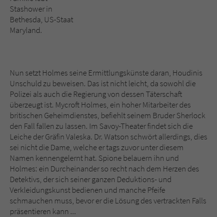
Stashower in
Bethesda, US-Staat
Maryland.
Nun setzt Holmes seine Ermittlungskünste daran, Houdinis
Unschuld zu beweisen. Das ist nicht leicht, da sowohl die
Polizei als auch die Regierung von dessen Täterschaft
überzeugt ist. Mycroft Holmes, ein hoher Mitarbeiter des
britischen Geheimdienstes, befiehlt seinem Bruder Sherlock
den Fall fallen zu lassen. Im Savoy-Theater findet sich die
Leiche der Gräfin Valeska. Dr. Watson schwört allerdings, dies
sei nicht die Dame, welche er tags zuvor unter diesem
Namen kennengelernt hat. Spione belauern ihn und
Holmes: ein Durcheinander so recht nach dem Herzen des
Detektivs, der sich seiner ganzen Deduktions- und
Verkleidungskunst bedienen und manche Pfeife
schmauchen muss, bevor er die Lösung des vertrackten Falls
präsentieren kann ...