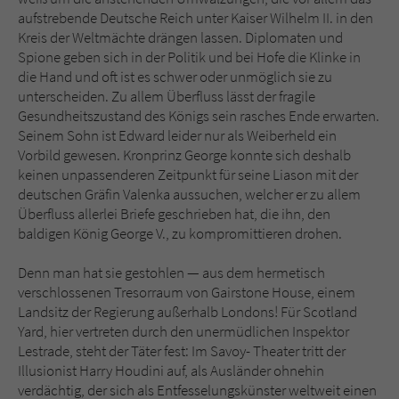
Sicherheitscode des Kontaktformulars zu
aufstrebende Deutsche Reich unter Kaiser Wilhelm II. in den
überprüfen.
Kreis der Weltmächte drängen lassen. Diplomaten und
Spione geben sich in der Politik und bei Hofe die Klinke in
die Hand und oft ist es schwer oder unmöglich sie zu
unterscheiden. Zu allem Überfluss lässt der fragile
Gesundheitszustand des Königs sein rasches Ende erwarten.
Seinem Sohn ist Edward leider nur als Weiberheld ein
Vorbild gewesen. Kronprinz George konnte sich deshalb
keinen unpassenderen Zeitpunkt für seine Liason mit der
deutschen Gräfin Valenka aussuchen, welcher er zu allem
Überfluss allerlei Briefe geschrieben hat, die ihn, den
baldigen König George V., zu kompromittieren drohen.
Denn man hat sie gestohlen — aus dem hermetisch
verschlossenen Tresorraum von Gairstone House, einem
Landsitz der Regierung außerhalb Londons! Für Scotland
Yard, hier vertreten durch den unermüdlichen Inspektor
Lestrade, steht der Täter fest: Im Savoy- Theater tritt der
Illusionist Harry Houdini auf, als Ausländer ohnehin
verdächtig, der sich als Entfesselungskünster weltweit einen