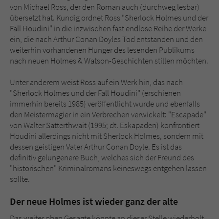
von Michael Ross, der den Roman auch (durchweg lesbar)
übersetzt hat. Kundig ordnet Ross "Sherlock Holmes und der
Fall Houdini" in die inzwischen fast endlose Reihe der Werke
ein, die nach Arthur Conan Doyles Tod entstanden und den
weiterhin vorhandenen Hunger des lesenden Publikums
nach neuen Holmes & Watson-Geschichten stillen möchten.
Unter anderem weist Ross auf ein Werk hin, das nach
"Sherlock Holmes und der Fall Houdini" (erschienen
immerhin bereits 1985) veröffentlicht wurde und ebenfalls
den Meistermagier in ein Verbrechen verwickelt: "Escapade"
von Walter Satterthwait (1995; dt. Eskapaden) konfrontiert
Houdini allerdings nicht mit Sherlock Holmes, sondern mit
dessen geistigen Vater Arthur Conan Doyle. Es ist das
definitiv gelungenere Buch, welches sich der Freund des
"historischen" Kriminalromans keineswegs entgehen lassen
sollte.
Der neue Holmes ist wieder ganz der alte
Das weiter oben Gesagte könnte an dieser Stelle wiederholt