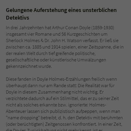
Gelungene Auferstehung eines unsterblichen
Detektivs
In drei Jahrzehnten hat Arthur Conan Doyle (1859-1930)
insgesamt vier Romane und 56 Kurzgeschichten um
Sherlock Holmes & Dr. John H. Watson verfasst. Er ließ sie
zwischen ca. 1885 und 1914 spielen, einer Zeitspanne, die in
der realen Welt durch tief greifende politische,
gesellschaftliche oder künstlerische Umwälzungen
gekennzeichnet wurde.
Diese fanden in Doyle Holmes-Erzählungen freilich wenn
überhaupt dann nur am Rande statt: Die Realität war für
Doyle in diesem Zusammenhang nicht wichtig. Er
verzichtete dadurch auf ein Stilmittel, das er zu seiner Zeit
nicht als solches erkannte bzw. ignorierte: Holmes-
Abenteuer lassen sich publizistisch aufpeppen, wenn man
"name dropping" betreibt, d. h. den Detektiv mit berühmten
(oder berüchtigten) Zeitgenossen konfrontiert. In einer Zeit,
die Doyles Zurückhaltung nicht mehr kennt, ist er