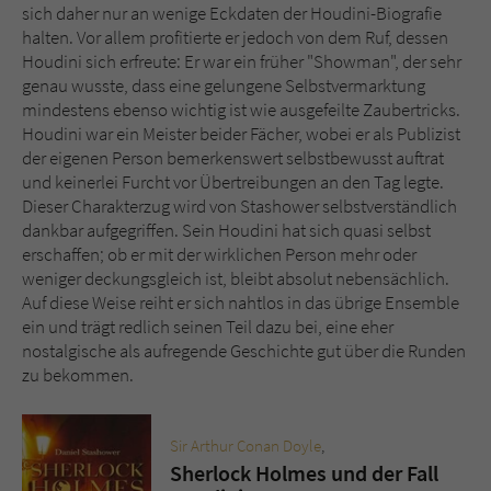
sich daher nur an wenige Eckdaten der Houdini-Biografie
halten. Vor allem profitierte er jedoch von dem Ruf, dessen
Houdini sich erfreute: Er war ein früher "Showman", der sehr
genau wusste, dass eine gelungene Selbstvermarktung
mindestens ebenso wichtig ist wie ausgefeilte Zaubertricks.
Houdini war ein Meister beider Fächer, wobei er als Publizist
der eigenen Person bemerkenswert selbstbewusst auftrat
und keinerlei Furcht vor Übertreibungen an den Tag legte.
Dieser Charakterzug wird von Stashower selbstverständlich
dankbar aufgegriffen. Sein Houdini hat sich quasi selbst
erschaffen; ob er mit der wirklichen Person mehr oder
weniger deckungsgleich ist, bleibt absolut nebensächlich.
Auf diese Weise reiht er sich nahtlos in das übrige Ensemble
ein und trägt redlich seinen Teil dazu bei, eine eher
nostalgische als aufregende Geschichte gut über die Runden
zu bekommen.
Sir Arthur Conan Doyle
,
Sherlock Holmes und der Fall