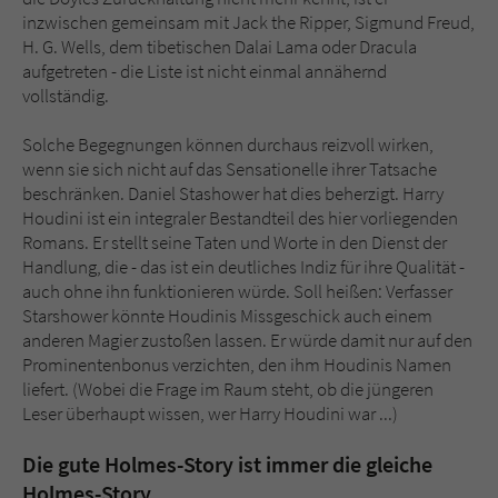
inzwischen gemeinsam mit Jack the Ripper, Sigmund Freud,
H. G. Wells, dem tibetischen Dalai Lama oder Dracula
aufgetreten - die Liste ist nicht einmal annähernd
vollständig.
Solche Begegnungen können durchaus reizvoll wirken,
wenn sie sich nicht auf das Sensationelle ihrer Tatsache
beschränken. Daniel Stashower hat dies beherzigt. Harry
Houdini ist ein integraler Bestandteil des hier vorliegenden
Romans. Er stellt seine Taten und Worte in den Dienst der
Handlung, die - das ist ein deutliches Indiz für ihre Qualität -
auch ohne ihn funktionieren würde. Soll heißen: Verfasser
Starshower könnte Houdinis Missgeschick auch einem
anderen Magier zustoßen lassen. Er würde damit nur auf den
Prominentenbonus verzichten, den ihm Houdinis Namen
liefert. (Wobei die Frage im Raum steht, ob die jüngeren
Leser überhaupt wissen, wer Harry Houdini war ...)
Die gute Holmes-Story ist immer die gleiche
Holmes-Story