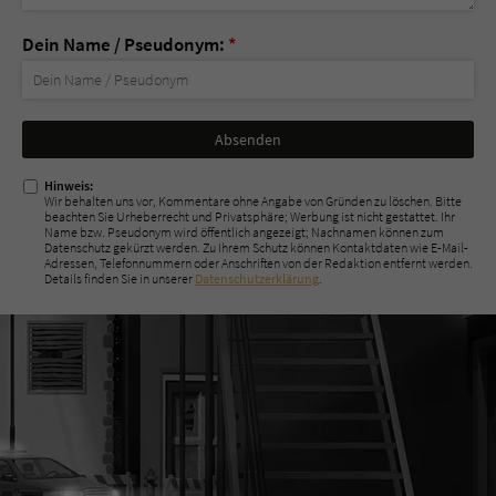
Dein Name / Pseudonym:
*
Nicht
ausfüllen!
Hinweis:
Wir behalten uns vor, Kommentare ohne Angabe von Gründen zu löschen. Bitte
beachten Sie Urheberrecht und Privatsphäre; Werbung ist nicht gestattet. Ihr
Name bzw. Pseudonym wird öffentlich angezeigt; Nachnamen können zum
Datenschutz gekürzt werden. Zu Ihrem Schutz können Kontaktdaten wie E-Mail-
Adressen, Telefonnummern oder Anschriften von der Redaktion entfernt werden.
Details finden Sie in unserer
Datenschutzerklärung
.