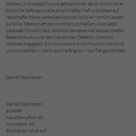
Namen und zuletzt Furore gemacht hat, als er sich in eine
britische Gefängniszelle einschließen ließ und diese auf
rätselhafte Weise verlassen konnte! Indizien vor Ort lassen
auf eine Täterschaft des Künstlers schließen. Also setzt
Lestrade Houdini fest. Glücklicherweise hat dessen Gattin
Beatrice kurz zuvor den bekannten Detektiv Sherlock
Holmes engagiert. Ein Konkurrent droht Houdini mit Mord
und ist bereits — wenn auch erfolglos — zur Tat geschritten.
Daniel Stashower
Daniel Stashower
arbeitet
hauptberuflich als
Journalist. Als
Buchautor ist er auf