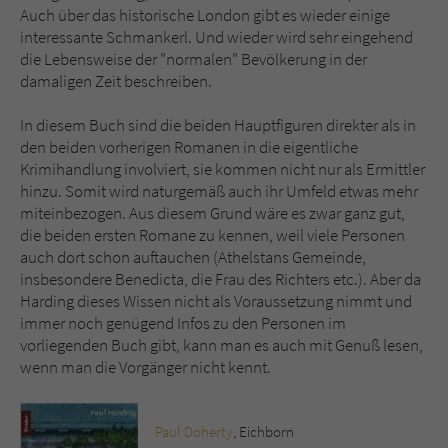
Auch über das historische London gibt es wieder einige
interessante Schmankerl. Und wieder wird sehr eingehend
die Lebensweise der "normalen" Bevölkerung in der
damaligen Zeit beschreiben.
In diesem Buch sind die beiden Hauptfiguren direkter als in
den beiden vorherigen Romanen in die eigentliche
Krimihandlung involviert, sie kommen nicht nur als Ermittler
hinzu. Somit wird naturgemäß auch ihr Umfeld etwas mehr
miteinbezogen. Aus diesem Grund wäre es zwar ganz gut,
die beiden ersten Romane zu kennen, weil viele Personen
auch dort schon auftauchen (Athelstans Gemeinde,
insbesondere Benedicta, die Frau des Richters etc.). Aber da
Harding dieses Wissen nicht als Voraussetzung nimmt und
immer noch genügend Infos zu den Personen im
vorliegenden Buch gibt, kann man es auch mit Genuß lesen,
wenn man die Vorgänger nicht kennt.
Paul Doherty
, Eichborn