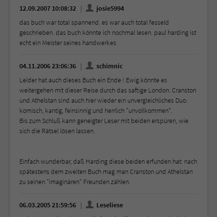
12.09.2007 10:08:32
josie5994
das buch war total spannend. es war auch total fesseld
geschrieben. das buch könnte ich nochmal lesen. paul harding ist
echt ein Meister seines handwerkes
04.11.2006 23:06:36
schimnic
Leider hat auch dieses Buch ein Ende ! Ewig könnte es
weitergehen mit dieser Reise durch das saftige London. Cranston
und Athelstan sind auch hier wieder ein unvergleichliches Duo:
komisch, kantig, feinsinnig und herrlich "unvollkommen".
Bis zum Schluß kann geneigter Leser mit beiden erspüren, wie
sich die Rätsel lösen lassen.
Einfach wunderbar, daß Harding diese beiden erfunden hat: nach
spätestens dem zweiten Buch mag man Cranston und Athelstan
zu seinen "imaginären" Freunden zählen.
06.03.2005 21:59:56
Leseliese