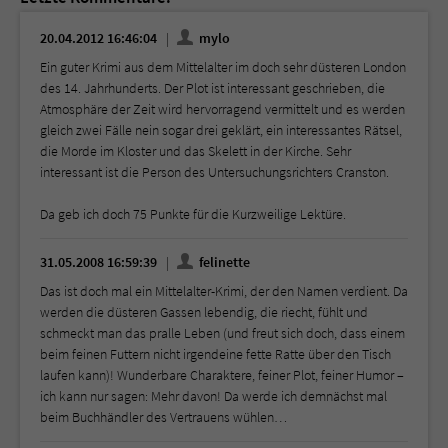
20.04.2012 16:46:04
mylo
Ein guter Krimi aus dem Mittelalter im doch sehr düsteren London
des 14. Jahrhunderts. Der Plot ist interessant geschrieben, die
Atmosphäre der Zeit wird hervorragend vermittelt und es werden
gleich zwei Fälle nein sogar drei geklärt, ein interessantes Rätsel,
die Morde im Kloster und das Skelett in der Kirche. Sehr
interessant ist die Person des Untersuchungsrichters Cranston.
Da geb ich doch 75 Punkte für die Kurzweilige Lektüre.
31.05.2008 16:59:39
felinette
Das ist doch mal ein Mittelalter-Krimi, der den Namen verdient. Da
werden die düsteren Gassen lebendig, die riecht, fühlt und
schmeckt man das pralle Leben (und freut sich doch, dass einem
beim feinen Futtern nicht irgendeine fette Ratte über den Tisch
laufen kann)! Wunderbare Charaktere, feiner Plot, feiner Humor –
ich kann nur sagen: Mehr davon! Da werde ich demnächst mal
beim Buchhändler des Vertrauens wühlen…