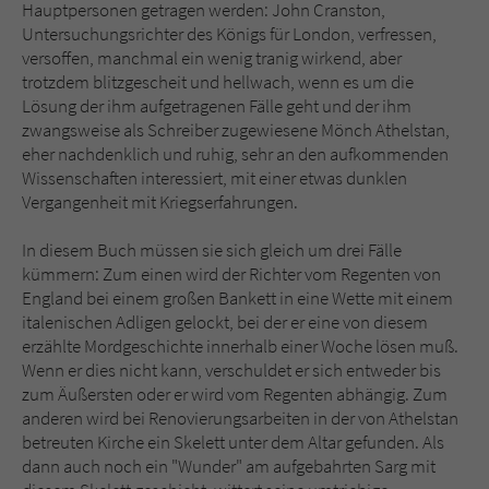
Sicherheitscode des Kontaktformulars zu
Hauptpersonen getragen werden: John Cranston,
überprüfen.
Untersuchungsrichter des Königs für London, verfressen,
versoffen, manchmal ein wenig tranig wirkend, aber
trotzdem blitzgescheit und hellwach, wenn es um die
Lösung der ihm aufgetragenen Fälle geht und der ihm
zwangsweise als Schreiber zugewiesene Mönch Athelstan,
eher nachdenklich und ruhig, sehr an den aufkommenden
Wissenschaften interessiert, mit einer etwas dunklen
Vergangenheit mit Kriegserfahrungen.
In diesem Buch müssen sie sich gleich um drei Fälle
kümmern: Zum einen wird der Richter vom Regenten von
England bei einem großen Bankett in eine Wette mit einem
italenischen Adligen gelockt, bei der er eine von diesem
erzählte Mordgeschichte innerhalb einer Woche lösen muß.
Wenn er dies nicht kann, verschuldet er sich entweder bis
zum Äußersten oder er wird vom Regenten abhängig. Zum
anderen wird bei Renovierungsarbeiten in der von Athelstan
betreuten Kirche ein Skelett unter dem Altar gefunden. Als
dann auch noch ein "Wunder" am aufgebahrten Sarg mit