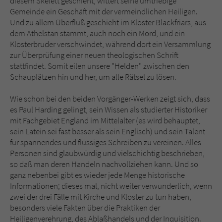
diesem Skelett geschieht, wittert seine umtriebige
Gemeinde ein Geschäft mit der vermeindlichen Heiligen.
Und zu allem Überfluß geschieht im Kloster Blackfriars, aus
dem Athelstan stammt, auch noch ein Mord, und ein
Klosterbruder verschwindet, während dort ein Versammlung
zur Überprüfung einer neuen theologischen Schrift
stattfindet. Somit eilen unsere "Helden" zwischen den
Schauplätzen hin und her, um alle Rätsel zu lösen.
Wie schon bei den beiden Vorgänger-Werken zeigt sich, dass
es Paul Harding gelingt, sein Wissen als studierter Historiker
mit Fachgebiet England im Mittelalter (es wird behauptet,
sein Latein sei fast besser als sein Englisch) und sein Talent
für spannendes und flüssiges Schreiben zu vereinen. Alles
Personen sind glaubwürdig und vielschichtig beschrieben,
so daß man deren Handeln nachvollziehen kann. Und so
ganz nebenbei gibt es wieder jede Menge historische
Informationen; dieses mal, nicht weiter verwunderlich, wenn
zwei der drei Fälle mit Kirche und Kloster zu tun haben,
besonders viele Fakten über die Praktiken der
Heiligenverehrung, des Ablaßhandels und der Inquisition.