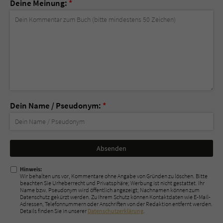
Deine Meinung:
*
Dein Name / Pseudonym:
*
Nicht
ausfüllen!
Hinweis:
Wir behalten uns vor, Kommentare ohne Angabe von Gründen zu löschen. Bitte
beachten Sie Urheberrecht und Privatsphäre; Werbung ist nicht gestattet. Ihr
Name bzw. Pseudonym wird öffentlich angezeigt; Nachnamen können zum
Datenschutz gekürzt werden. Zu Ihrem Schutz können Kontaktdaten wie E-Mail-
Adressen, Telefonnummern oder Anschriften von der Redaktion entfernt werden.
Details finden Sie in unserer
Datenschutzerklärung
.