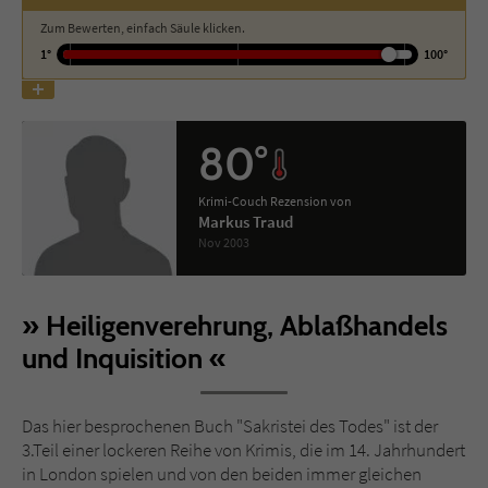
Zum Bewerten, einfach Säule klicken.
Name
tx_pwcomments_ahash
1°
100°
Anbieter
Literatur-Couch Medien GmbH & Co. KG
80°
Laufzeit
1 Jahr
Zweck
Cookie für Kommentare einzelner Buchtitel
Krimi-Couch Rezension von
Markus Traud
Nov 2003
Name
fe_typo_user
Heiligenverehrung, Ablaßhandels
Anbieter
Literatur-Couch Medien GmbH & Co. KG
und Inquisition
Laufzeit
Session
Dieses Cookie gewährleistet die
Das hier besprochenen Buch "Sakristei des Todes" ist der
Kommunikation der Webseite mit dem
3.Teil einer lockeren Reihe von Krimis, die im 14. Jahrhundert
Zweck
Benutzer. Es wird benötigt um z. B. den
in London spielen und von den beiden immer gleichen