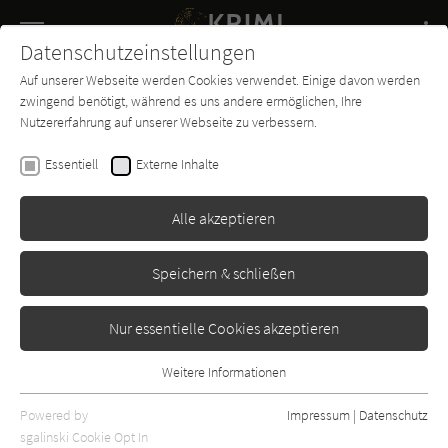
Navigation
Datenschutzeinstellungen
Couch
wechse
Auf unserer Webseite werden Cookies verwendet. Einige davon werden
Buch-
Forum
Charts
News
SUCHE
zwingend benötigt, während es uns andere ermöglichen, Ihre
Entdecker
Nutzererfahrung auf unserer Webseite zu verbessern.
Paul Doherty
Essentiell
Externe Inhalte
Sakristei des Todes
Alle akzeptieren
Eichborn
Erschienen: Januar 1994
Bibliogr. Angaben
5
Speichern & schließen
Nur essentielle Cookies akzeptieren
Weitere Informationen
Essentiell
Essentielle Cookies werden für grundlegende Funktionen der
Powered by
Impressum
|
Datenschutz
Webseite benötigt. Dadurch ist gewährleistet, dass die Webseite
sgalinski Cookie Opt In