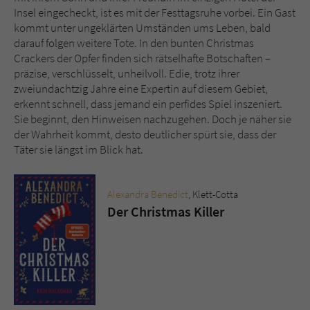
Sicherheitscode des Kontaktformulars zu
Insel eingecheckt, ist es mit der Festtagsruhe vorbei. Ein Gast
überprüfen.
kommt unter ungeklärten Umständen ums Leben, bald
darauf folgen weitere Tote. In den bunten Christmas
Crackers der Opfer finden sich rätselhafte Botschaften –
präzise, verschlüsselt, unheilvoll. Edie, trotz ihrer
zweiundachtzig Jahre eine Expertin auf diesem Gebiet,
erkennt schnell, dass jemand ein perfides Spiel inszeniert.
Sie beginnt, den Hinweisen nachzugehen. Doch je näher sie
der Wahrheit kommt, desto deutlicher spürt sie, dass der
Täter sie längst im Blick hat.
Alexandra Benedict
, Klett-Cotta
Der Christmas Killer