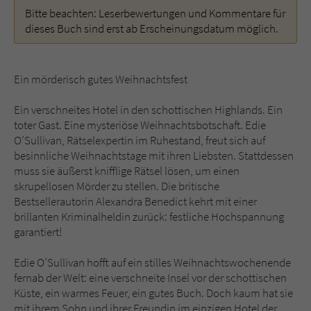
Bitte beachten: Leserbewertungen und Kommentare für
dieses Buch sind erst ab Erscheinungsdatum möglich.
Name
tx_pwcomments_ahash
Anbieter
Literatur-Couch Medien GmbH & Co. KG
Ein mörderisch gutes Weihnachtsfest
Laufzeit
1 Jahr
Ein verschneites Hotel in den schottischen Highlands. Ein
toter Gast. Eine mysteriöse Weihnachtsbotschaft. Edie
Zweck
Cookie für Kommentare einzelner Buchtitel
O’Sullivan, Rätselexpertin im Ruhestand, freut sich auf
besinnliche Weihnachtstage mit ihren Liebsten. Stattdessen
muss sie äußerst knifflige Rätsel lösen, um einen
Name
fe_typo_user
skrupellosen Mörder zu stellen. Die britische
Bestsellerautorin Alexandra Benedict kehrt mit einer
Anbieter
Literatur-Couch Medien GmbH & Co. KG
brillanten Kriminalheldin zurück: festliche Hochspannung
garantiert!
Laufzeit
Session
Edie O’Sullivan hofft auf ein stilles Weihnachtswochenende
Dieses Cookie gewährleistet die
fernab der Welt: eine verschneite Insel vor der schottischen
Kommunikation der Webseite mit dem
Küste, ein warmes Feuer, ein gutes Buch. Doch kaum hat sie
Zweck
Benutzer. Es wird benötigt um z. B. den
mit ihrem Sohn und ihrer Freundin im einzigen Hotel der