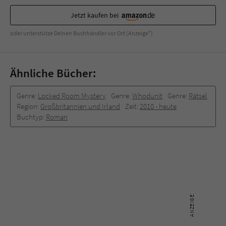
Jetzt kaufen bei
oder unterstütze Deinen Buchhändler vor Ort (Anzeige*)
Ähnliche Bücher:
Genre:
Locked Room Mystery
Genre:
Whodunit
Genre:
Rätsel
Region:
Großbritannien und Irland
Zeit:
2010 -­ heute
Buchtyp:
Roman