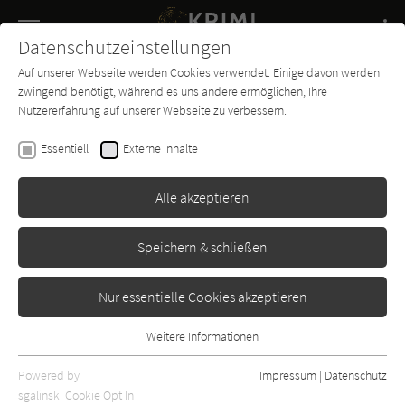
Navigation
Datenschutzeinstellungen
Couch
wechse
Auf unserer Webseite werden Cookies verwendet. Einige davon werden
Buch-
Forum
Charts
News
SUCHE
zwingend benötigt, während es uns andere ermöglichen, Ihre
Entdecker
Nutzererfahrung auf unserer Webseite zu verbessern.
Alexandra Benedict
Essentiell
Externe Inhalte
Der Christmas Killer
Alle akzeptieren
Klett-Cotta
Erscheint vsl.: September 2026
Speichern & schließen
Nur essentielle Cookies akzeptieren
Weitere Informationen
Essentiell
Essentielle Cookies werden für grundlegende Funktionen der
Powered by
Impressum
|
Datenschutz
Webseite benötigt. Dadurch ist gewährleistet, dass die Webseite
sgalinski Cookie Opt In