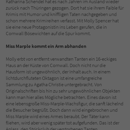
Katharina Schendel hat es nach Jahren im Ausland wieder
Sicherheitscode des Kontaktformulars zu
zurück nach Thüringen gezogen. Dort hat sie ihrem Faible für
überprüfen.
Krimis mit Humor und kniffligen Taten nachgegeben und
schon mehrere Krimireihen verfasst. Mit Molly Spencer hat
sie eine neue Protagonistin ins Leben gerufen, die in
Cornwall Bösewichten auf die Spur kommt.
Miss Marple kommt ein Arm abhanden
Molly erbt von entfernt verwandten Tanten ein 16-eckiges
Haus an der Küste von Cornwall. Doch nicht nur die
Hausform ist ungewöhnlich, der Inhalt auch. In einem
lichtdurchfluteten Oktagon ist eine umfangreiche
Sammlung zu Agatha Christie untergebracht. Von
Originalschriften bis hin zu sehr ungewöhnlichen Objekten
kann man hier alles Mögliche betrachten. Eines davon ist
eine lebensgroße Miss-Marple-Wachsfigur, die sanft lächelnd
die Besucher begrüßt. Doch dann wird eingebrochen und
Miss Marple wird eines Armes beraubt. Der Täter kann
fliehen, wird aber wenig später tot aufgefunden. Das ist der
Anlass, den Strickclub der verstorbenen Tanten