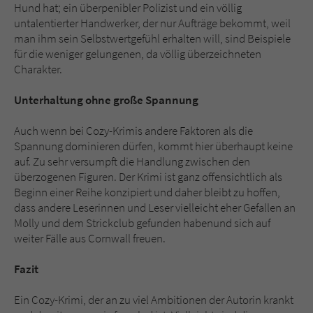
Hund hat; ein überpenibler Polizist und ein völlig
untalentierter Handwerker, der nur Aufträge bekommt, weil
man ihm sein Selbstwertgefühl erhalten will, sind Beispiele
für die weniger gelungenen, da völlig überzeichneten
Charakter.
Unterhaltung ohne große Spannung
Auch wenn bei Cozy-Krimis andere Faktoren als die
Spannung dominieren dürfen, kommt hier überhaupt keine
auf. Zu sehr versumpft die Handlung zwischen den
überzogenen Figuren. Der Krimi ist ganz offensichtlich als
Beginn einer Reihe konzipiert und daher bleibt zu hoffen,
dass andere Leserinnen und Leser vielleicht eher Gefallen an
Molly und dem Strickclub gefunden haben
und sich auf
weiter Fälle aus Cornwall freuen.
Fazit
Ein Cozy-Krimi, der an zu viel Ambitionen der Autorin krankt