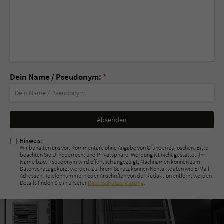
Dein Name / Pseudonym:
*
Nicht
ausfüllen!
Hinweis:
Wir behalten uns vor, Kommentare ohne Angabe von Gründen zu löschen. Bitte
beachten Sie Urheberrecht und Privatsphäre; Werbung ist nicht gestattet. Ihr
Name bzw. Pseudonym wird öffentlich angezeigt; Nachnamen können zum
Datenschutz gekürzt werden. Zu Ihrem Schutz können Kontaktdaten wie E-Mail-
Adressen, Telefonnummern oder Anschriften von der Redaktion entfernt werden.
Details finden Sie in unserer
Datenschutzerklärung
.