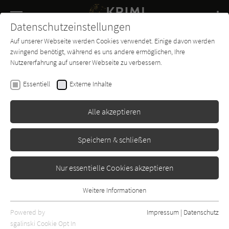
Navigation
Datenschutzeinstellungen
Couch
wechse
Auf unserer Webseite werden Cookies verwendet. Einige davon werden
Buch-
Forum
Charts
News
SUCHE
zwingend benötigt, während es uns andere ermöglichen, Ihre
Entdecker
Nutzererfahrung auf unserer Webseite zu verbessern.
Katharina Schendel
Essentiell
Externe Inhalte
Mord im Museum - Miss Molly
Spencer ermittelt 1
Alle akzeptieren
Ullstein
Erschienen: Januar 2026
0
Speichern & schließen
Nur essentielle Cookies akzeptieren
Weitere Informationen
Essentiell
Essentielle Cookies werden für grundlegende Funktionen der
Powered by
Impressum
|
Datenschutz
Webseite benötigt. Dadurch ist gewährleistet, dass die Webseite
sgalinski Cookie Opt In