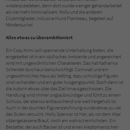
wiederzubeleben, denn dort wurde weniger gehandarbeitet
als viel mehr kriminalisiert. Molly und die anderen
Clubmitglieder, inklusive Hund Flambeau, begeben auf
Mördersuche!
Alles etwas zu überambitioniert
Ein Cozy Krimi soll spannende Unterhaltung bieten, die
eingebettet ist in ein idyllisches Ambiente und angereichert
wird mit ungewöhnlichen Charakteren. Das hat Katharina
Schendel durchaus berücksichtigt. Cornwall und ein
ungewöhnliches Haus als Setting, dazu schrullige Figuren
sind vorhanden und ein guter Ausgangspunkt. Doch dann ist
die Autorin etwas über das Ziel hinausgeschossen. Die
Handlung wird immer unglaubwürdiger und führt zu einem
Schluss, der ebenso enttäuschend wie weit hergeholt ist.
Auch in der skurrilen Figurenzeichnung wurde etwas zu viel
des Guten versucht. Molly Spencer ist hier, als vor dem Altar
sitzengelassene Braut, noch am wahrscheinlichsten. Ein
Bestatter, der auch Bäcker ist und einen kleptomanischen