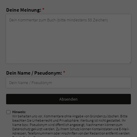
Deine Meinung:
*
Dein Name / Pseudonym:
*
Nicht
ausfüllen!
Hinweis:
Wir behalten uns vor, Kommentare ohne Angabe von Gründen zu löschen. Bitte
beachten Sie Urheberrecht und Privatsphäre; Werbung ist nicht gestattet. Ihr
Name bzw. Pseudonym wird öffentlich angezeigt; Nachnamen können zum
Datenschutz gekürzt werden. Zu Ihrem Schutz können Kontaktdaten wie E-Mail-
Adressen, Telefonnummern oder Anschriften von der Redaktion entfernt werden.