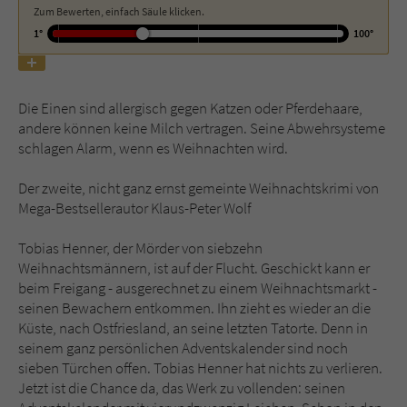
Zum Bewerten, einfach Säule klicken.
1°
100°
Name
tx_pwcomments_ahash
Anbieter
Literatur-Couch Medien GmbH & Co. KG
Die Einen sind allergisch gegen Katzen oder Pferdehaare,
Laufzeit
1 Jahr
andere können keine Milch vertragen. Seine Abwehrsysteme
schlagen Alarm, wenn es Weihnachten wird.
Zweck
Cookie für Kommentare einzelner Buchtitel
Der zweite, nicht ganz ernst gemeinte Weihnachtskrimi von
Mega-Bestsellerautor Klaus-Peter Wolf
Name
fe_typo_user
Tobias Henner, der Mörder von siebzehn
Weihnachtsmännern, ist auf der Flucht. Geschickt kann er
Anbieter
Literatur-Couch Medien GmbH & Co. KG
beim Freigang - ausgerechnet zu einem Weihnachtsmarkt -
seinen Bewachern entkommen. Ihn zieht es wieder an die
Laufzeit
Session
Küste, nach Ostfriesland, an seine letzten Tatorte. Denn in
seinem ganz persönlichen Adventskalender sind noch
Dieses Cookie gewährleistet die
sieben Türchen offen. Tobias Henner hat nichts zu verlieren.
Kommunikation der Webseite mit dem
Jetzt ist die Chance da, das Werk zu vollenden: seinen
Zweck
Benutzer. Es wird benötigt um z. B. den