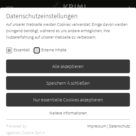
Navigation
Datenschutzeinstellungen
Couch
wechse
Auf unserer Webseite werden Cookies verwendet. Einige davon werden
Buch-
Forum
Charts
News
SUCHE
zwingend benötigt, während es uns andere ermöglichen, Ihre
Entdecker
Nutzererfahrung auf unserer Webseite zu verbessern.
Klaus-Peter Wolf
Essentiell
Externe Inhalte
Der Weihnachtsmannkiller 2
Alle akzeptieren
Fischer
Erschienen: September 2024
0
Speichern & schließen
Nur essentielle Cookies akzeptieren
Weitere Informationen
Essentiell
Essentielle Cookies werden für grundlegende Funktionen der
Powered by
Impressum
|
Datenschutz
Webseite benötigt. Dadurch ist gewährleistet, dass die Webseite
sgalinski Cookie Opt In