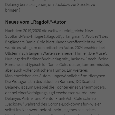
Delaney bereit zu gehen, um Jackdaw zur Strecke zu
bringen?
Neues vom „Ragdoll“-Autor
Nachdem 2019/2020 die weltweit erfolgreiche New-
Scotland-Yard-Trilogie („Ragdoll“, „Hangman“, „Wolves“) des
Engländers Daniel Cole hierzulande veröffentlicht wurde,
wurde es ruhig um den britischen Autor. 2024 erschien bei
Ullstein nach langem Warten sein neuer Thriller „Die Muse“.
Nun legt der Berliner Buchverlag mit „Jackdaw“ nach. Beide
Romane sind typisch für Daniel Cole: düster, kompromisslos,
aber auch voller britischem Humor. Ein weiteres
Markenzeichen des Autors: ungewöhnliche Ermittlertypen.
Die Protagonistin des aktuellen Romans, DC Scarlett
Delaney, ist zum Beispiel die Tochter eines Serienmörders,
der bei einer Verfolgungsjagd erschossen wurde - von
Delanyes Partner und Mentor Frank Ash. Cole schrieb
„Jackdaw“ während des Corona-Lockdowns für - wie er
selbst im Nachwort betont - sein „eigenes seelisches