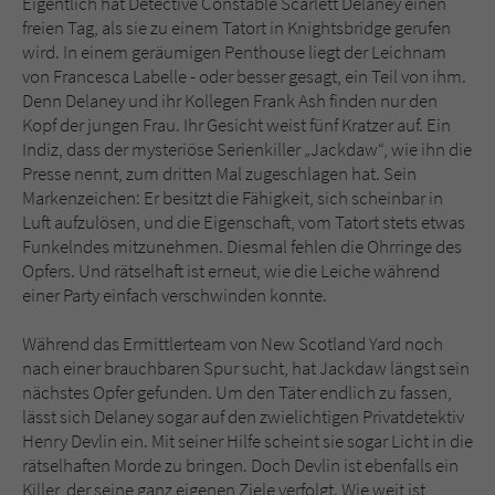
Eigentlich hat Detective Constable Scarlett Delaney einen
Sicherheitscode des Kontaktformulars zu
freien Tag, als sie zu einem Tatort in Knightsbridge gerufen
überprüfen.
wird. In einem geräumigen Penthouse liegt der Leichnam
von Francesca Labelle - oder besser gesagt, ein Teil von ihm.
Denn Delaney und ihr Kollegen Frank Ash finden nur den
Kopf der jungen Frau. Ihr Gesicht weist fünf Kratzer auf. Ein
Indiz, dass der mysteriöse Serienkiller „Jackdaw“, wie ihn die
Presse nennt, zum dritten Mal zugeschlagen hat. Sein
Markenzeichen: Er besitzt die Fähigkeit, sich scheinbar in
Luft aufzulösen, und die Eigenschaft, vom Tatort stets etwas
Funkelndes mitzunehmen. Diesmal fehlen die Ohrringe des
Opfers. Und rätselhaft ist erneut, wie die Leiche während
einer Party einfach verschwinden konnte.
Während das Ermittlerteam von New Scotland Yard noch
nach einer brauchbaren Spur sucht, hat Jackdaw längst sein
nächstes Opfer gefunden. Um den Täter endlich zu fassen,
lässt sich Delaney sogar auf den zwielichtigen Privatdetektiv
Henry Devlin ein. Mit seiner Hilfe scheint sie sogar Licht in die
rätselhaften Morde zu bringen. Doch Devlin ist ebenfalls ein
Killer, der seine ganz eigenen Ziele verfolgt. Wie weit ist