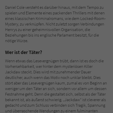
Daniel Cole versteht es darüber hinaus, mit dem Tempo zu
spielen und Elemente eines packenden Thrillers mit denen
eines klassischen Kriminalromans, wie dem Locked-Room-
Mystery, zu verknüpfen. Nicht zuletzt sorgen Verbindungen
Henrys zu einer geheimnisvollen Organisation, die
Beziehungen bis ins englische Parlament besitzt, für die
nötige Würze.
Wer ist der Täter?
Wenn etwas das Lesevergnügen trübt, dann ist es doch die
Vorhersehbarkeit, wer hinter dem mysteriösen Killer
Jackdaw steckt. Dies wird mit zunehmender Dauer
deutlicher, auch wenn das Motiv noch unklar bleibt. Dies
stört aber das Lesevergnügen kaum, zumal es von Beginn an
weniger um den Täter an sich, sondern vor allem um dessen
Festnahme geht. Denn die gestaltet sich, selbst als der Täter
bekannt ist, als äußerst schwierig. „Jackdaw“ ist cleverer als
gedacht und zum Schluss verbinden sich Tragik, Spannung
und überraschende Wendungen zu einem fulminanten