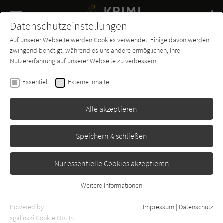
Navigation
Datenschutzeinstellungen
Couch
wechse
Auf unserer Webseite werden Cookies verwendet. Einige davon werden
Buch-
Forum
Charts
News
SUCHE
zwingend benötigt, während es uns andere ermöglichen, Ihre
Entdecker
Nutzererfahrung auf unserer Webseite zu verbessern.
Daniel Cole
Essentiell
Externe Inhalte
Jackdaw
Alle akzeptieren
Ullstein
Erschienen: Januar 2025
2
Speichern & schließen
Nur essentielle Cookies akzeptieren
Weitere Informationen
Essentiell
Essentielle Cookies werden für grundlegende Funktionen der
Powered by
Impressum
|
Datenschutz
Webseite benötigt. Dadurch ist gewährleistet, dass die Webseite
sgalinski Cookie Opt In