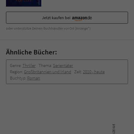
Jetzt kaufen bei
oder unterstütze Deinen Buchhändler vor Ort (Anzeige*)
Ähnliche Bücher:
Genre:
Thriller
Thema:
Serientäter
Region:
Großbritannien und Irland
Zeit:
2010 -­ heute
Buchtyp:
Roman