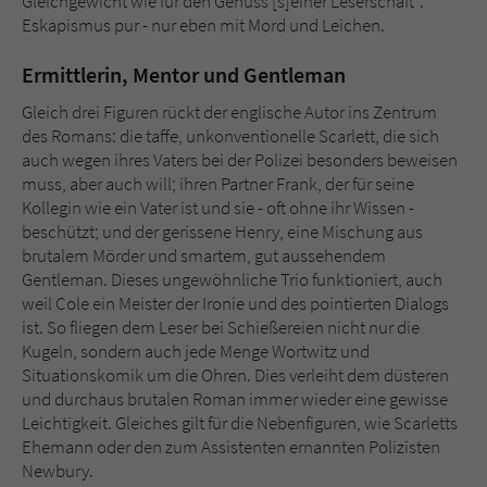
Gleichgewicht wie für den Genuss [s]einer Leserschaft“.
Eskapismus pur - nur eben mit Mord und Leichen.
Ermittlerin, Mentor und Gentleman
Gleich drei Figuren rückt der englische Autor ins Zentrum
des Romans: die taffe, unkonventionelle Scarlett, die sich
auch wegen ihres Vaters bei der Polizei besonders beweisen
muss, aber auch will; ihren Partner Frank, der für seine
Kollegin wie ein Vater ist und sie - oft ohne ihr Wissen -
beschützt; und der gerissene Henry, eine Mischung aus
brutalem Mörder und smartem, gut aussehendem
Gentleman. Dieses ungewöhnliche Trio funktioniert, auch
weil Cole ein Meister der Ironie und des pointierten Dialogs
ist. So fliegen dem Leser bei Schießereien nicht nur die
Kugeln, sondern auch jede Menge Wortwitz und
Situationskomik um die Ohren. Dies verleiht dem düsteren
und durchaus brutalen Roman immer wieder eine gewisse
Leichtigkeit. Gleiches gilt für die Nebenfiguren, wie Scarletts
Ehemann oder den zum Assistenten ernannten Polizisten
Newbury.