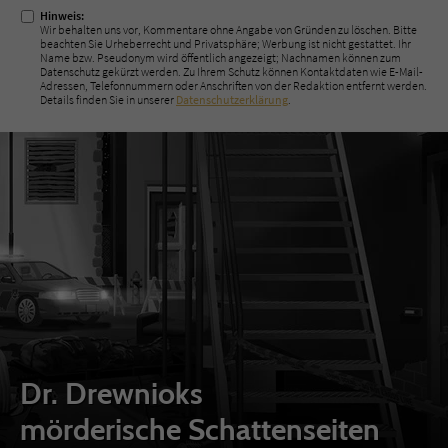
Hinweis:
Wir behalten uns vor, Kommentare ohne Angabe von Gründen zu löschen. Bitte
beachten Sie Urheberrecht und Privatsphäre; Werbung ist nicht gestattet. Ihr
Name bzw. Pseudonym wird öffentlich angezeigt; Nachnamen können zum
Datenschutz gekürzt werden. Zu Ihrem Schutz können Kontaktdaten wie E-Mail-
Adressen, Telefonnummern oder Anschriften von der Redaktion entfernt werden.
Details finden Sie in unserer
Datenschutzerklärung
.
Dr. Drewnioks
mörderische Schattenseiten