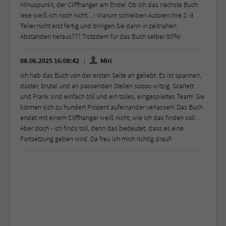
Minuspunkt, der Cliffhanger am Ende! Ob ich das nächste Buch
lese weiß ich noch nicht....! Warum schreiben Autoren ihre 2 -3
Teiler nicht erst fertig und bringen Sie dann in zeitnahen
Abständen heraus??? Trotzdem für das Buch selber 80%!
08.06.2025 16:08:42
Miri
Ich hab das Buch von der ersten Seite an geliebt. Es ist spannen,
düster, brutal und an passenden Stellen soooo witzig. Scarlett
und Frank sind einfach toll und ein tolles, eingespieltes Team! Sie
können sich zu hundert Prozent aufeinander verlassen! Das Buch
endet mit einem Cliffhanger weiß nicht, wie ich das finden soll ...
Aber doch - ich finds toll, denn das bedeutet, dass es eine
Fortsetzung geben wird. Da freu ich mich richtig drauf!