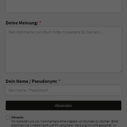
Deine Meinung:
*
Dein Name / Pseudonym:
*
Nicht
ausfüllen!
Hinweis:
Wir behalten uns vor, Kommentare ohne Angabe von Gründen zu löschen. Bitte
beachten Sie Urheberrecht und Privatsphäre; Werbung ist nicht gestattet. Ihr