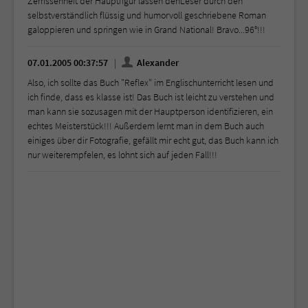
Zerrissenheit der Hauptfigur lassen denLeser durch den
selbstverständlich flüssig und humorvoll geschriebene Roman
galoppieren und springen wie in Grand National! Bravo...96°!!!
07.01.2005 00:37:57
Alexander
Also, ich sollte das Buch "Reflex" im Englischunterricht lesen und
ich finde, dass es klasse ist! Das Buch ist leicht zu verstehen und
man kann sie sozusagen mit der Hauptperson identifizieren, ein
echtes Meisterstück!!! Außerdem lernt man in dem Buch auch
einiges über dir Fotografie, gefällt mir echt gut, das Buch kann ich
nur weiterempfelen, es lohnt sich auf jeden Fall!!!