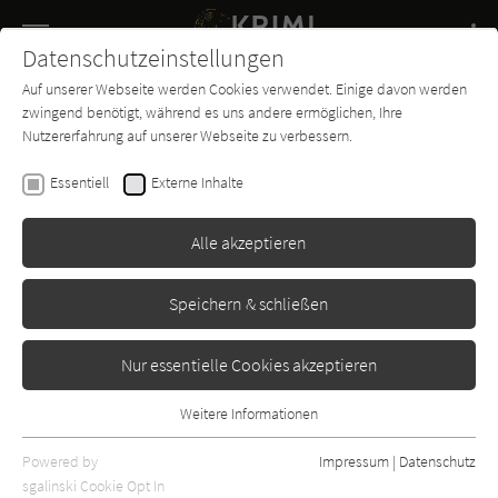
Navigation
Datenschutzeinstellungen
Couch
wechse
Auf unserer Webseite werden Cookies verwendet. Einige davon werden
Buch-
Forum
Charts
News
SUCHE
zwingend benötigt, während es uns andere ermöglichen, Ihre
Entdecker
Nutzererfahrung auf unserer Webseite zu verbessern.
Dick Francis
Essentiell
Externe Inhalte
Reflex
Alle akzeptieren
Ullstein
Erschienen: Januar 1982
Bibliogr. Angaben
2
Speichern & schließen
Nur essentielle Cookies akzeptieren
Weitere Informationen
Essentiell
Essentielle Cookies werden für grundlegende Funktionen der
Powered by
Impressum
|
Datenschutz
Webseite benötigt. Dadurch ist gewährleistet, dass die Webseite
sgalinski Cookie Opt In