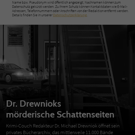
Name bzw. Pseudonym wird öffentlich angezeigt; Nachnamen können zum
Datenschutz gekürzt werden. Zu Ihrem Schutz können Kontaktdaten wie E-Mail-
Adressen, Telefonnummern oder Anschriften von der Redaktion entfernt werden.
Details finden Sie in unserer
Datenschutzerklärung
.
Dr. Drewnioks
mörderische Schattenseiten
Krimi-Couch Redakteur Dr. Michael Drewniok öffnet sein
privates Bücherarchiv, das mittlerweile 11.000 Bände