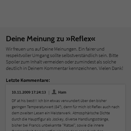
Deine Meinung zu »Reflex«
Wir freuen uns auf Deine Meinungen. Ein fairer und
respektvoller Umgang sollte selbstverständlich sein. Bitte
Spoiler zum Inhalt vermeiden oder zumindest als solche
deutlich in Deinem Kommentar kennzeichnen. Vielen Dank!
Letzte Kommentare:
10.11.2009 17:24:13
Ham
DF at his best!!! Ich bin etwas verwundert über den bisher
geringen Temperaturwert (84°), denn für mich ist Reflex auch nach
dem zweiten Lesen ein Meisterwerk. Atmosphärische Dichte
durch die Hauptfigur als Jockey, diverse Handlungsstränge,
bisher bei Francis unbekannte "Rätsel", sowie die innere