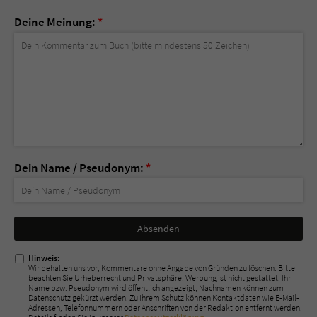
Deine Meinung:
*
Dein Name / Pseudonym:
*
Nicht
ausfüllen!
Hinweis:
Wir behalten uns vor, Kommentare ohne Angabe von Gründen zu löschen. Bitte
beachten Sie Urheberrecht und Privatsphäre; Werbung ist nicht gestattet. Ihr
Name bzw. Pseudonym wird öffentlich angezeigt; Nachnamen können zum
Datenschutz gekürzt werden. Zu Ihrem Schutz können Kontaktdaten wie E-Mail-
Adressen, Telefonnummern oder Anschriften von der Redaktion entfernt werden.