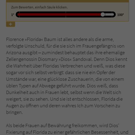
Zum Bewerten, einfach Säule klicken.
Name
tx_pwcomments_ahash
1°
100°
Anbieter
Literatur-Couch Medien GmbH & Co. KG
Florence »Florida« Baum ist alles andere als die arme,
Laufzeit
1 Jahr
verfolgte Unschuld, für die sie sich im Frauengefängnis von
Arizona ausgibt ‒ zumindest behauptet das ihre ehemalige
Zweck
Cookie für Kommentare einzelner Buchtitel
Zellengenossin Diosmary »Dios« Sandoval. Denn Dios kennt
die Wahrheit über Floridas Verbrechen und weiß, was diese
sogar vor sich selbst verbirgt: dass sie nie ein Opfer der
Name
fe_typo_user
Umstände war, eine glücklose Zuschauerin, die von einem
üblen Typen auf Abwege geführt wurde. Dios weiß, dass
Anbieter
Literatur-Couch Medien GmbH & Co. KG
Dunkelheit auch in Frauen lebt, selbst wenn die Welt sich
weigert, sie zu sehen. Und sie ist entschlossen, Florida die
Laufzeit
Session
Augen zu öffnen und deren wahres Ich zum Vorschein zu
bringen.
Dieses Cookie gewährleistet die
Kommunikation der Webseite mit dem
Als beide Frauen auf Bewährung freikommen, wird Dios'
Zweck
Benutzer. Es wird benötigt um z. B. den
Fixierung auf Florida zu einer gefährlichen Besessenheit, und