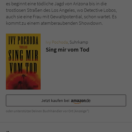
Sicherheitscode des Kontaktformulars zu
es beginnt eine tödliche Jagd von Arizona bis in die
überprüfen.
trostlosen Straßen des Los Angeles, wo Detective Lobos,
auch sie eine Frau mit Gewaltpotential, schon wartet. Es
kommt zu einem atemberaubenden Showdown.
Ivy Pochoda
, Suhrkamp
Sing mir vom Tod
Jetzt kaufen bei
oder unterstütze Deinen Buchhändler vor Ort (Anzeige*)