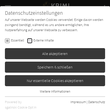
Navigation
Datenschutzeinstellungen
Couch
wechse
Auf unserer Webseite werden Cookies verwendet. Einige davon werden
Buch-
Forum
Charts
News
SUCHE
zwingend benötigt, während es uns andere ermöglichen, Ihre
Entdecker
Nutzererfahrung auf unserer Webseite zu verbessern.
Ivy Pochoda
Essentiell
Externe Inhalte
Sing mir vom Tod
Alle akzeptieren
Suhrkamp
Erschienen: Januar 2025
0
Speichern & schließen
Nur essentielle Cookies akzeptieren
Weitere Informationen
Essentiell
Essentielle Cookies werden für grundlegende Funktionen der
Powered by
Impressum
|
Datenschutz
Webseite benötigt. Dadurch ist gewährleistet, dass die Webseite
sgalinski Cookie Opt In