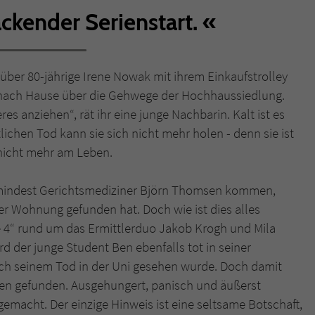
ckender Serienstart.
Name
tx_pwcomments_ahash
Anbieter
Literatur-Couch Medien GmbH & Co. KG
 über 80-jährige Irene Nowak mit ihrem Einkaufstrolley
ach Hause über die Gehwege der Hochhaussiedlung.
Laufzeit
1 Jahr
s anziehen“, rät ihr eine junge Nachbarin. Kalt ist es
Zweck
Cookie für Kommentare einzelner Buchtitel
ichen Tod kann sie sich nicht mehr holen - denn sie ist
 nicht mehr am Leben.
Name
fe_typo_user
umindest Gerichtsmediziner Björn Thomsen kommen,
er Wohnung gefunden hat. Doch wie ist dies alles
Anbieter
Literatur-Couch Medien GmbH & Co. KG
 4“ rund um das Ermittlerduo Jakob Krogh und Mila
Laufzeit
Session
rd der junge Student Ben ebenfalls tot in seiner
h seinem Tod in der Uni gesehen wurde. Doch damit
Dieses Cookie gewährleistet die Kommunikation der
hen gefunden. Ausgehungert, panisch und äußerst
Webseite mit dem Benutzer. Es wird benötigt um z. B.
Zweck
gemacht. Der einzige Hinweis ist eine seltsame Botschaft,
den Sicherheitscode des Kontaktformulars zu