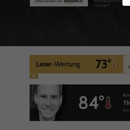
Jetzt kaufen bei
Buchhändler vor Ort
(Anzeige*)
73°
Leser
-Wertung
1
84°
Kri
Th
Mai