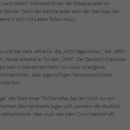
überprüfen.
t nach oben!“ Während ihnen der Staatsanwalt im
en Mörder. Doch der könnte jeder sein: der Nachbar, der
eere in sich mit Leben füllen muss.
st und hat viele Jahre für die „ARD-Tagesschau“, die „ARD-
. Heute arbeitet er für den „SWR“. Der Deutsch-Franzose
gst kein Unbekannter mehr. Als Autor erlangte er
arismatischen, aber eigenwilligen Personenschützer
ndie löst.
“ der Start einer Thrillerreihe, bei der nicht nur ein
echern das Handwerk legen soll, sondern die deutlich
he daherkommt. Aber auch das kann Cors meisterhaft.