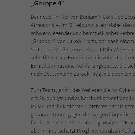
„Gruppe 4“
Der neue Thriller von Benjamin Cors überzeug
Atmosphäre. Im Mittelpunkt steht dabei die 
schwerwiegender und heimtückischer Verbrech
„Gruppe 4“ von Jakob Krogh, der nach einem J
Seite des 42-Jährigen steht mit Mila Weiss ei
selbstbewusste Ermittlerin, die zuletzt als Ve
Ermittlerin hat eine Aufklärungsquote, die s
nach Deutschland zurück, trägt sie doch ein 
Zum Team gehört des Weiteren die für Cyber-K
große, quirlige und äußerst unkonventionelle E
Musik und ihr Motorrad. Letzteres hat sie gem
genannt. Tuure, gegen den wegen körperlicher
für die Arbeit vor Ort zuständig. Während Fr
übernimmt, schätzt Krogh seinen alten Kolle