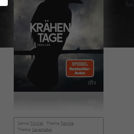
Genre:
Thriller
Thema:
Familie
Thema:
Serientäter