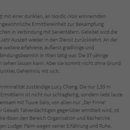
t mit einer dunklen, an Nordic-Noir erinnernden
ungewöhnliche Ermittlereinheit zur Bekämpfung
en in Verbindung mit Serientätern. Geleitet wird die
ahr Auszeit wieder in den Dienst zurückkehrt. An der
ne weitere erfahrene, äußerst gradlinige und
rbindungsbeamtin in Wien tätig war. Die 37-jährige
ich sehen lassen kann. Aber sie kommt nicht ohne Grund
dunkles Geheimnis mit sich.
riminalität zuständige Lucy Chang. Die nur 1,55 m
rmittlerin ist nicht nur schlagfertig, sondern liebt laute
einsam mit Tuure Salo, von allen nur „Der Finne“
 Gewalt Tatverdächtigen gegenüber ermittelt wird, ist
auke Ibsen den Bereich Organisation und Recherche
gen Ludger Palm wegen seiner Erfahrung und Ruhe.