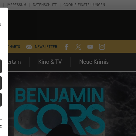
IMPRESSUM
DATENSCHUTZ
COOKIE-EINSTELLUNGEN
d
FACEBOOK
TWITTER
YOUTUBE
INSTAGRAM
CHARTS
NEWSLETTER
Entertain
Kino & TV
Neue Krimis
z