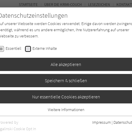
STARTSEITE
ÜBER DIE KRIMI-COUCH
LESEZEICHEN
KONTAKT
Datenschutzeinstellungen
Auf unserer Webseite werden Cookies verwendet. Einige davon werden zwingen
enötigt, während es uns andere ermöglichen, Ihre Nutzererfahrung auf unserer
ebseite zu verbessern.
BUCH-ENTDECKER
FORUM
Essentiell
Externe Inhalte
eit
Buchtyp
Autor*in
Magazin
Alle akzeptieren
Speichern & schließen
 4 ermittelt 1)
Nur essentielle Cookies akzeptieren
Weitere Informationen
Essentiell
Essentielle Cookies werden für grundlegende Funktionen der Webseite
Powered by
Impressum
|
Datenschut
benötigt. Dadurch ist gewährleistet, dass die Webseite einwandfrei
galinski Cookie Opt In