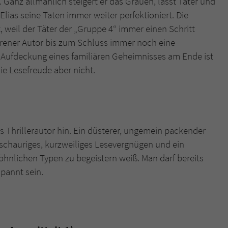
. Ganz allmählich steigert er das Grauen, lässt Täter und
lias seine Taten immer weiter perfektioniert. Die
, weil der Täter der „Gruppe 4“ immer einen Schritt
ahrener Autor bis zum Schluss immer noch eine
 Aufdeckung eines familiären Geheimnisses am Ende ist
ie Lesefreude aber nicht.
s Thrillerautor hin. Ein düsterer, ungemein packender
 schauriges, kurzweiliges Lesevergnügen und ein
hnlichen Typen zu begeistern weiß. Man darf bereits
spannt sein.