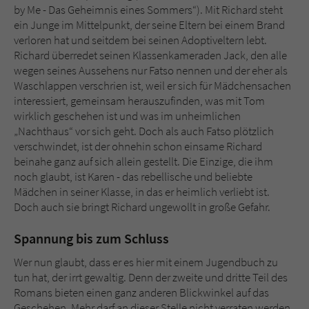
by Me - Das Geheimnis eines Sommers“). Mit Richard steht
ein Junge im Mittelpunkt, der seine Eltern bei einem Brand
verloren hat und seitdem bei seinen Adoptiveltern lebt.
Richard überredet seinen Klassenkameraden Jack, den alle
wegen seines Aussehens nur Fatso nennen und der eher als
Waschlappen verschrien ist, weil er sich für Mädchensachen
interessiert, gemeinsam herauszufinden, was mit Tom
wirklich geschehen ist und was im unheimlichen
„Nachthaus“ vor sich geht. Doch als auch Fatso plötzlich
verschwindet, ist der ohnehin schon einsame Richard
beinahe ganz auf sich allein gestellt. Die Einzige, die ihm
noch glaubt, ist Karen - das rebellische und beliebte
Mädchen in seiner Klasse, in das er heimlich verliebt ist.
Doch auch sie bringt Richard ungewollt in große Gefahr.
Spannung bis zum Schluss
Wer nun glaubt, dass er es hier mit einem Jugendbuch zu
tun hat, der irrt gewaltig. Denn der zweite und dritte Teil des
Romans bieten einen ganz anderen Blickwinkel auf das
Geschehen. Mehr darf an dieser Stelle nicht verraten werden.