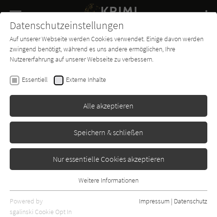
Navigation
Datenschutzeinstellungen
Couch
wechse
Auf unserer Webseite werden Cookies verwendet. Einige davon werden
Buch-
Forum
Charts
News
SUCHE
zwingend benötigt, während es uns andere ermöglichen, Ihre
Entdecker
Nutzererfahrung auf unserer Webseite zu verbessern.
Jo Nesbø
Essentiell
Externe Inhalte
Das Nachthaus
Alle akzeptieren
Ullstein
Erschienen: Oktober 2023
14
Speichern & schließen
Nur essentielle Cookies akzeptieren
Weitere Informationen
Essentiell
Essentielle Cookies werden für grundlegende Funktionen der
Powered by
Impressum
|
Datenschutz
Webseite benötigt. Dadurch ist gewährleistet, dass die Webseite
sgalinski Cookie Opt In