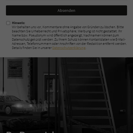
Nicht
ausfüllen!
Hinweis:
Wir behalten uns vor, Kommentare ohne Angabe von Gründen zu löschen. Bitte
beachten Sie Urheberrecht und Privatsphäre; Werbung ist nicht gestattet. Ihr
Name bzw. Pseudonym wird öffentlich angezeigt; Nachnamen können zum
Datenschutz gekürzt werden. Zu Ihrem Schutz können Kontaktdaten wie E-Mail-
Adressen, Telefonnummern oder Anschriften von der Redaktion entfernt werden.
Details finden Sie in unserer
Datenschutzerklärung
.