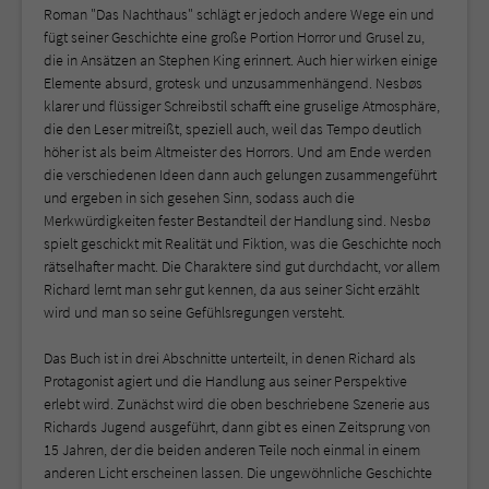
Roman "Das Nachthaus" schlägt er jedoch andere Wege ein und
fügt seiner Geschichte eine große Portion Horror und Grusel zu,
die in Ansätzen an Stephen King erinnert. Auch hier wirken einige
Elemente absurd, grotesk und unzusammenhängend. Nesbøs
klarer und flüssiger Schreibstil schafft eine gruselige Atmosphäre,
die den Leser mitreißt, speziell auch, weil das Tempo deutlich
höher ist als beim Altmeister des Horrors. Und am Ende werden
die verschiedenen Ideen dann auch gelungen zusammengeführt
und ergeben in sich gesehen Sinn, sodass auch die
Merkwürdigkeiten fester Bestandteil der Handlung sind. Nesbø
spielt geschickt mit Realität und Fiktion, was die Geschichte noch
rätselhafter macht. Die Charaktere sind gut durchdacht, vor allem
Richard lernt man sehr gut kennen, da aus seiner Sicht erzählt
wird und man so seine Gefühlsregungen versteht.
Das Buch ist in drei Abschnitte unterteilt, in denen Richard als
Protagonist agiert und die Handlung aus seiner Perspektive
erlebt wird. Zunächst wird die oben beschriebene Szenerie aus
Richards Jugend ausgeführt, dann gibt es einen Zeitsprung von
15 Jahren, der die beiden anderen Teile noch einmal in einem
anderen Licht erscheinen lassen. Die ungewöhnliche Geschichte