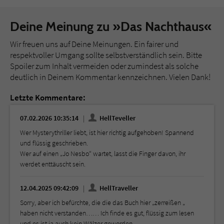
Deine Meinung zu »Das Nachthaus«
Wir freuen uns auf Deine Meinungen. Ein fairer und
respektvoller Umgang sollte selbstverständlich sein. Bitte
Spoiler zum Inhalt vermeiden oder zumindest als solche
deutlich in Deinem Kommentar kennzeichnen. Vielen Dank!
Letzte Kommentare:
07.02.2026 10:35:14
HellTeveller
Wer Mysterythriller liebt, ist hier richtig aufgehoben! Spannend
und flüssig geschrieben.
Wer auf einen „Jo Nesbo“ wartet, lasst die Finger davon, ihr
werdet enttäuscht sein.
12.04.2025 09:42:09
HellTraveller
Sorry, aber ich befürchte, die die das Buch hier „zerreißen „
haben nicht verstanden…… Ich finde es gut, flüssig zum lesen
und es ist ja auch kein Wälzer geworden.