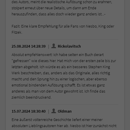
des Autors, meint die realistische Auflösung schon zu erahnen,
stolpert erneut über neue Details, um dann am Ende
herauszufinden, dass alles doch wieder ganz anders ist...-
Fazit: Eine klare Empfehlung für alle Fans von Nesbo, King oder
Fitzek.
25.08.2024 14:28:39
Rickolavitsch
Absolut empfehlenswert! Ich habe selten ein Buch derart
"gefressen" wie dieses hier. Hat mich von der ersten zeile bis zur
letzten abgeholt. Ich würde es als ein besseres Stephen King
Werk beschreiben, das, anders als das Originale, alles richtig
macht und den Sprung hin zu einer logischen, aber ebenso
emotional bindenden Auflösung schafft. Es ist etwas ganz
anderes als man von dem Autor gewohnt ist. Ich finde das
ziemlich beeindruckend.
15.07.2024 18:30:40
Oldman
Eine äußerst voltenreiche Geschichte liefert einer meiner
absoluten Lieblingsautoren hier ab. Nesbo ist hier zunächst nicht