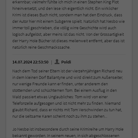
erkennbar, vielmehr fühlte ich mich in einen Stephen King Plot
hineinversetzt, und den lese ich eigentlich nicht. Ein wirklicher
Krimi ist dieses Buch nicht, sondern man hat den Eindruck, dass
der Autor hier mit einem Subgenre spielt. Natürlich hat Nesbo wie
immer toll geschrieben, die völlig wirre Geschichte wird auch
logisch aufgelöst, aber meins ist das nicht. Von der Grossartigkeit
der Harry Hole Bücher ist dieses meilenweit entfernt, aber das ist
natürlich reine Geschmackssache.
14.07.2024 22:53:50
Poldi
Nach dem Tod seiner Eltern ist der vierzehnjährigen Richard neu
in dem kleinen Dorf Ballantyne und wird direkt zum Außenseiter,
nur wenige Freunde kann er finden, unter anderem den
stotternden und schüchternen Tom. Bei einem Ausflug in den
Wald passiert etwas Unglaubliches: Tom wird von einer
Telefonzelle aufgesogen und ist nicht mehr zu finden. Niemand
glaubt Richard, dass er nichts mit Tom Verschwinden zu tun hat,
nur die seltsame Karen scheint noch zu ihm zu stehen...
Jo Nesbø ist insbesondere durch seine Krimireihe um Harry Hole
bekannt geworden. In seinem neuen, in sich abgeschlossenen