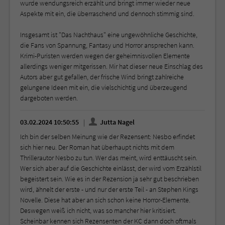
wurde wendungsreich erzählt und bringt immer wieder neue
Aspekte mit ein, die überraschend und dennoch stimmig sind.
Insgesamt ist "Das Nachthaus" eine ungewöhnliche Geschichte,
die Fans von Spannung, Fantasy und Horror ansprechen kann.
Krimi-Puristen werden wegen der geheimnisvollen Elemente
allerdings weniger mitgerissen. Mir hat dieser neue Einschlag des
Autors aber gut gefallen, der frische Wind bringt zahlreiche
gelungene Ideen mit ein, die vielschichtig und überzeugend
dargeboten werden.
03.02.2024 10:50:55
Jutta Nagel
Ich bin der selben Meinung wie der Rezensent: Nesbo erfindet
sich hier neu. Der Roman hat überhaupt nichts mit dem
Thrillerautor Nesbo zu tun. Wer das meint, wird enttäuscht sein.
Wer sich aber auf die Geschichte einlässt, der wird vom Erzählstil
begeistert sein. Wie es in der Rezension ja sehr gut beschrieben
wird, ähnelt der erste - und nur der erste Teil - an Stephen Kings
Novelle. Diese hat aber an sich schon keine Horror-Elemente.
Deswegen weiß ich nicht, was so mancher hier kritisiert.
Scheinbar kennen sich Rezensenten der KC dann doch oftmals