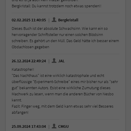
Bergkristall: Du kannst trotzdem noch etwas spenden!!
02.02.2025 11:40:05
Bergkristall
Dieses Buch ist der absolute Schwachsinn. Wie kann ein so
hervorragender Schriftsteller nur einen solchen Blödsinn
schreiben. Es gehört un den Müll. Das Geld hätte ich besser einem
Obdachlosen gegeben
26.12.2024 22:49:24
JAL
Katastrophe!!
"Das Nachthaus" ist eine wirklich katastrophale und echt
überflüssige "Experiment-Schreibe" eines mir bisher nur als "sehr
gut" bekannten Autors. Esist eine wirkliche Zumutung dieses
Machwerk zu lesen, wenn man die anderen Bücher von Nesbo
kennt.
Fazit: Finger weg, mit dem Geld kann etwas sehr viel Besseres
abfangen!
25.09.2024 17:43:04
CMGU