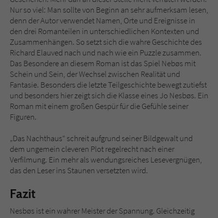
Nur so viel: Man sollte von Beginn an sehr aufmerksam lesen,
denn der Autor verwendet Namen, Orte und Ereignisse in
den drei Romanteilen in unterschiedlichen Kontexten und
Zusammenhängen. So setzt sich die wahre Geschichte des
Richard Elauved nach und nach wie ein Puzzle zusammen.
Das Besondere an diesem Roman ist das Spiel Nebøs mit
Schein und Sein, der Wechsel zwischen Realität und
Fantasie. Besonders die letzte Teilgeschichte bewegt zutiefst
und besonders hier zeigt sich die Klasse eines Jo Nesbøs. Ein
Roman mit einem großen Gespür für die Gefühle seiner
Figuren.
„Das Nachthaus“ schreit aufgrund seiner Bildgewalt und
dem ungemein cleveren Plot regelrecht nach einer
Verfilmung. Ein mehr als wendungsreiches Lesevergnügen,
das den Leser ins Staunen versetzten wird.
Fazit
Nesbøs ist ein wahrer Meister der Spannung. Gleichzeitig