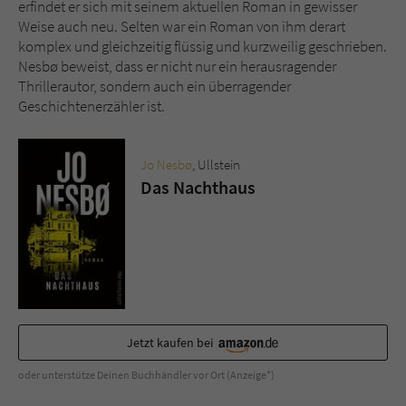
erfindet er sich mit seinem aktuellen Roman in gewisser
Weise auch neu. Selten war ein Roman von ihm derart
komplex und gleichzeitig flüssig und kurzweilig geschrieben.
Nesbø beweist, dass er nicht nur ein herausragender
Thrillerautor, sondern auch ein überragender
Geschichtenerzähler ist.
Jo Nesbø
, Ullstein
Das Nachthaus
Jetzt kaufen bei
oder unterstütze Deinen Buchhändler vor Ort (Anzeige*)