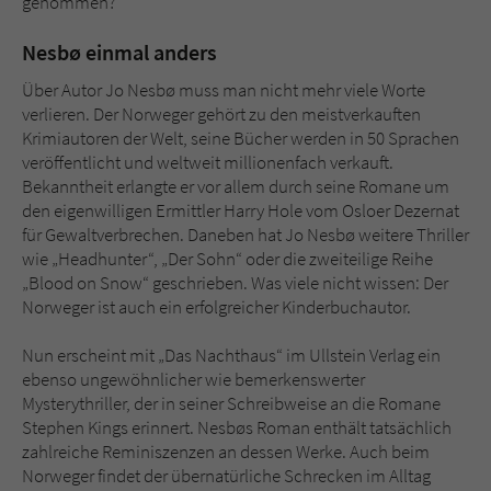
genommen?
Nesbø einmal anders
Über Autor Jo Nesbø muss man nicht mehr viele Worte
verlieren. Der Norweger gehört zu den meistverkauften
Krimiautoren der Welt, seine Bücher werden in 50 Sprachen
veröffentlicht und weltweit millionenfach verkauft.
Bekanntheit erlangte er vor allem durch seine Romane um
den eigenwilligen Ermittler Harry Hole vom Osloer Dezernat
für Gewaltverbrechen. Daneben hat Jo Nesbø weitere Thriller
wie „Headhunter“, „Der Sohn“ oder die zweiteilige Reihe
„Blood on Snow“ geschrieben. Was viele nicht wissen: Der
Norweger ist auch ein erfolgreicher Kinderbuchautor.
Nun erscheint mit „Das Nachthaus“ im Ullstein Verlag ein
ebenso ungewöhnlicher wie bemerkenswerter
Mysterythriller, der in seiner Schreibweise an die Romane
Stephen Kings erinnert. Nesbøs Roman enthält tatsächlich
zahlreiche Reminiszenzen an dessen Werke. Auch beim
Norweger findet der übernatürliche Schrecken im Alltag