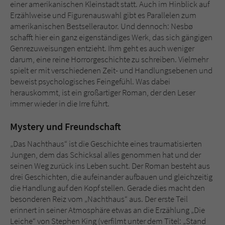
einer amerikanischen Kleinstadt statt. Auch im Hinblick auf
Erzählweise und Figurenauswahl gibt es Parallelen zum
amerikanischen Bestsellerautor. Und dennoch: Nesbø
schafft hier ein ganz eigenständiges Werk, das sich gängigen
Genrezuweisungen entzieht. Ihm geht es auch weniger
darum, eine reine Horrorgeschichte zu schreiben. Vielmehr
spielt er mit verschiedenen Zeit- und Handlungsebenen und
beweist psychologisches Feingefühl. Was dabei
herauskommt, ist ein großartiger Roman, der den Leser
immer wieder in die Irre führt.
Mystery und Freundschaft
„Das Nachthaus“ ist die Geschichte eines traumatisierten
Jungen, dem das Schicksal alles genommen hat und der
seinen Weg zurück ins Leben sucht. Der Roman besteht aus
drei Geschichten, die aufeinander aufbauen und gleichzeitig
die Handlung auf den Kopf stellen. Gerade dies macht den
besonderen Reiz vom „Nachthaus“ aus. Der erste Teil
erinnert in seiner Atmosphäre etwas an die Erzählung „Die
Leiche“ von Stephen King (verfilmt unter dem Titel: „Stand