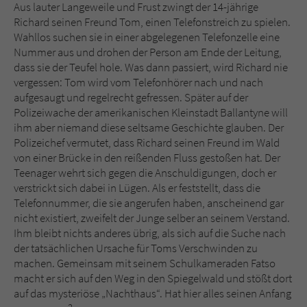
Sicherheitscode des Kontaktformulars zu
Aus lauter Langeweile und Frust zwingt der 14-jährige
überprüfen.
Richard seinen Freund Tom, einen Telefonstreich zu spielen.
Wahllos suchen sie in einer abgelegenen Telefonzelle eine
Nummer aus und drohen der Person am Ende der Leitung,
dass sie der Teufel hole. Was dann passiert, wird Richard nie
vergessen: Tom wird vom Telefonhörer nach und nach
aufgesaugt und regelrecht gefressen. Später auf der
Polizeiwache der amerikanischen Kleinstadt Ballantyne will
ihm aber niemand diese seltsame Geschichte glauben. Der
Polizeichef vermutet, dass Richard seinen Freund im Wald
von einer Brücke in den reißenden Fluss gestoßen hat. Der
Teenager wehrt sich gegen die Anschuldigungen, doch er
verstrickt sich dabei in Lügen. Als er feststellt, dass die
Telefonnummer, die sie angerufen haben, anscheinend gar
nicht existiert, zweifelt der Junge selber an seinem Verstand.
Ihm bleibt nichts anderes übrig, als sich auf die Suche nach
der tatsächlichen Ursache für Toms Verschwinden zu
machen. Gemeinsam mit seinem Schulkameraden Fatso
macht er sich auf den Weg in den Spiegelwald und stößt dort
auf das mysteriöse „Nachthaus“. Hat hier alles seinen Anfang