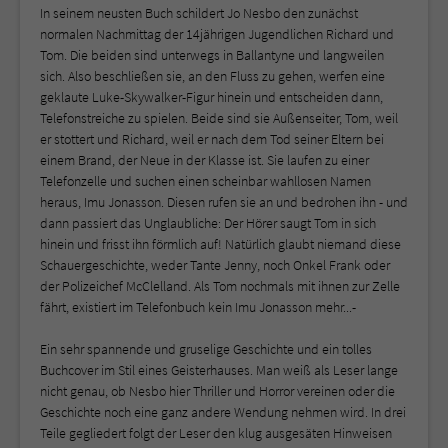
In seinem neusten Buch schildert Jo Nesbo den zunächst
normalen Nachmittag der 14jährigen Jugendlichen Richard und
Tom. Die beiden sind unterwegs in Ballantyne und langweilen
sich. Also beschließen sie, an den Fluss zu gehen, werfen eine
geklaute Luke-Skywalker-Figur hinein und entscheiden dann,
Telefonstreiche zu spielen. Beide sind sie Außenseiter, Tom, weil
er stottert und Richard, weil er nach dem Tod seiner Eltern bei
einem Brand, der Neue in der Klasse ist. Sie laufen zu einer
Telefonzelle und suchen einen scheinbar wahllosen Namen
heraus, Imu Jonasson. Diesen rufen sie an und bedrohen ihn - und
dann passiert das Unglaubliche: Der Hörer saugt Tom in sich
hinein und frisst ihn förmlich auf! Natürlich glaubt niemand diese
Schauergeschichte, weder Tante Jenny, noch Onkel Frank oder
der Polizeichef McClelland. Als Tom nochmals mit ihnen zur Zelle
fährt, existiert im Telefonbuch kein Imu Jonasson mehr...-
Ein sehr spannende und gruselige Geschichte und ein tolles
Buchcover im Stil eines Geisterhauses. Man weiß als Leser lange
nicht genau, ob Nesbo hier Thriller und Horror vereinen oder die
Geschichte noch eine ganz andere Wendung nehmen wird. In drei
Teile gegliedert folgt der Leser den klug ausgesäten Hinweisen