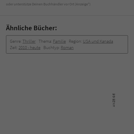
oder unterstütze Deinen Buchhändler vor Ort (Anzeige*)
Ähnliche Bücher:
Genre:
Thriller
Thema:
Familie
Region:
USA und Kanada
Zeit:
2010 -­ heute
Buchtyp:
Roman