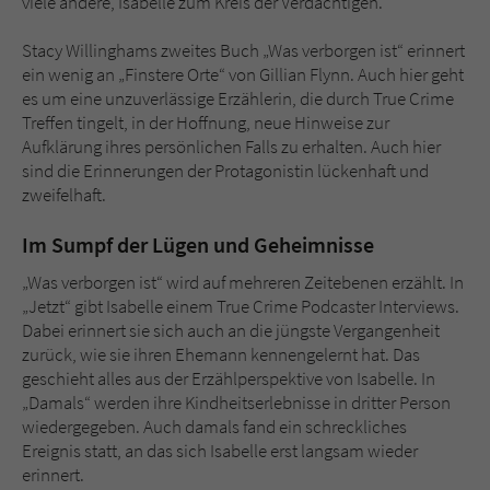
viele andere, Isabelle zum Kreis der Verdächtigen.
Sicherheitscode des Kontaktformulars zu
überprüfen.
Stacy Willinghams zweites Buch „Was verborgen ist“ erinnert
ein wenig an „Finstere Orte“ von Gillian Flynn. Auch hier geht
es um eine unzuverlässige Erzählerin, die durch True Crime
Treffen tingelt, in der Hoffnung, neue Hinweise zur
Aufklärung ihres persönlichen Falls zu erhalten. Auch hier
sind die Erinnerungen der Protagonistin lückenhaft und
zweifelhaft.
Im Sumpf der Lügen und Geheimnisse
„Was verborgen ist“ wird auf mehreren Zeitebenen erzählt. In
„Jetzt“ gibt Isabelle einem True Crime Podcaster Interviews.
Dabei erinnert sie sich auch an die jüngste Vergangenheit
zurück, wie sie ihren Ehemann kennengelernt hat. Das
geschieht alles aus der Erzählperspektive von Isabelle. In
„Damals“ werden ihre Kindheitserlebnisse in dritter Person
wiedergegeben. Auch damals fand ein schreckliches
Ereignis statt, an das sich Isabelle erst langsam wieder
erinnert.