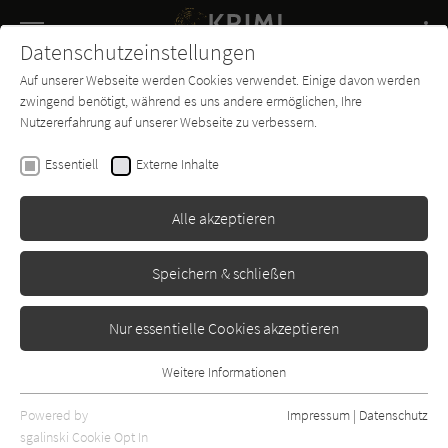
Navigation
Datenschutzeinstellungen
Couch
wechse
Auf unserer Webseite werden Cookies verwendet. Einige davon werden
Buch-
Forum
Charts
News
SUCHE
zwingend benötigt, während es uns andere ermöglichen, Ihre
Entdecker
Nutzererfahrung auf unserer Webseite zu verbessern.
Stacy Willingham
Essentiell
Externe Inhalte
Was verborgen ist
Alle akzeptieren
Rowohlt
Erschienen: August 2023
0
Speichern & schließen
Nur essentielle Cookies akzeptieren
Weitere Informationen
Essentiell
Essentielle Cookies werden für grundlegende Funktionen der
Powered by
Impressum
|
Datenschutz
Webseite benötigt. Dadurch ist gewährleistet, dass die Webseite
sgalinski Cookie Opt In