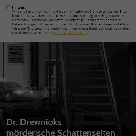
Hinweis:
Wir behalten uns vor, Kommentare ohne Angabe von Gründen zu löschen. Bitte
beachten Sie Urheberrecht und Privatsphäre; Werbung ist nicht gestattet. Ihr
Name bzw. Pseudonym wird öffentlich angezeigt; Nachnamen können zum
Datenschutz gekürzt werden. Zu Ihrem Schutz können Kontaktdaten wie E-Mail-
Adressen, Telefonnummern oder Anschriften von der Redaktion entfernt werden.
Details finden Sie in unserer
Datenschutzerklärung
.
Dr. Drewnioks
mörderische Schattenseiten