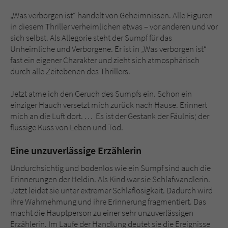
„Was verborgen ist“ handelt von Geheimnissen. Alle Figuren
in diesem Thriller verheimlichen etwas – vor anderen und vor
sich selbst. Als Allegorie steht der Sumpf für das
Unheimliche und Verborgene. Er ist in „Was verborgen ist“
fast ein eigener Charakter und zieht sich atmosphärisch
durch alle Zeitebenen des Thrillers.
Jetzt atme ich den Geruch des Sumpfs ein. Schon ein
einziger Hauch versetzt mich zurück nach Hause. Erinnert
mich an die Luft dort. … Es ist der Gestank der Fäulnis; der
flüssige Kuss von Leben und Tod.
Eine unzuverlässige Erzählerin
Undurchsichtig und bodenlos wie ein Sumpf sind auch die
Erinnerungen der Heldin. Als Kind war sie Schlafwandlerin.
Jetzt leidet sie unter extremer Schlaflosigkeit. Dadurch wird
ihre Wahrnehmung und ihre Erinnerung fragmentiert. Das
macht die Hauptperson zu einer sehr unzuverlässigen
Erzählerin. Im Laufe der Handlung deutet sie die Ereignisse