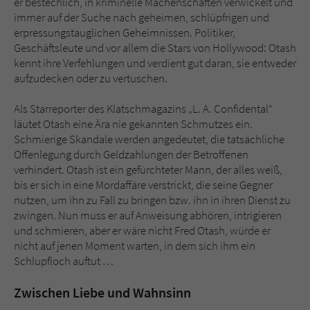
er bestechlich, in kriminelle Machenschaften verwickelt und
immer auf der Suche nach geheimen, schlüpfrigen und
erpressungstauglichen Geheimnissen. Politiker,
Geschäftsleute und vor allem die Stars von Hollywood: Otash
kennt ihre Verfehlungen und verdient gut daran, sie entweder
aufzudecken oder zu vertuschen.
Als Starreporter des Klatschmagazins „L. A. Confidental“
läutet Otash eine Ära nie gekannten Schmutzes ein.
Schmierige Skandale werden angedeutet, die tatsächliche
Offenlegung durch Geldzahlungen der Betroffenen
verhindert. Otash ist ein gefürchteter Mann, der alles weiß,
bis er sich in eine Mordaffäre verstrickt, die seine Gegner
nutzen, um ihn zu Fall zu bringen bzw. ihn in ihren Dienst zu
zwingen. Nun muss er auf Anweisung abhören, intrigieren
und schmieren, aber er wäre nicht Fred Otash, würde er
nicht auf jenen Moment warten, in dem sich ihm ein
Schlupfloch auftut …
Zwischen Liebe und Wahnsinn