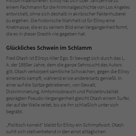
Fiktion mäandrieren. Ellroy hat sich über Jahrzehnte zu
einem Fachmann für die Kriminalgeschichte von Los Angeles
entwickelt, ohne sich deshalb in akribischer Faktenhuberei
zu ergehen. Die historische Wahrheit ist für Ellroy eine
Knetmasse, die er zu seinem Bild einer Vergangenheit formt,
die es in dieser Drastik nie gegeben hat.
Glückliches Schwein im Schlamm
Fred Otash ist Ellroys Alter Ego. Er bewegt sich durch das L.
A. der 1950er Jahre, dem die ganze Sehnsucht des Autors
gilt. Otash verkörpert sämtliche Schwächen, gegen die Ellroy
einerseits kämpft, während er sie andererseits genießt. In
einer auf die Spitze getriebenen, von Gewalt,
Diskriminierung, Amtsmissbrauch und Polizeibrutalität
geprägten Pseudo-Vergangenheit gleicht Otash einem Surfer,
der auf der Welle reitet, bis sie ihn schließlich unter sich
begräbt.
„Politisch korrekt“ bleibt für Ellroy ein Schimpfwort. Otash
suhlt sich stellvertretend in den einst alltäglichen