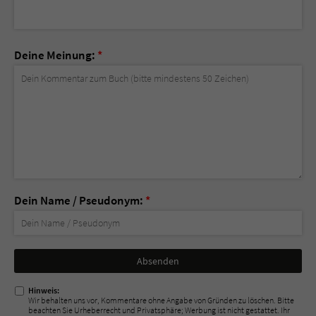
Deine Meinung:
*
Dein Name / Pseudonym:
*
Nicht
ausfüllen!
Hinweis:
Wir behalten uns vor, Kommentare ohne Angabe von Gründen zu löschen. Bitte
beachten Sie Urheberrecht und Privatsphäre; Werbung ist nicht gestattet. Ihr