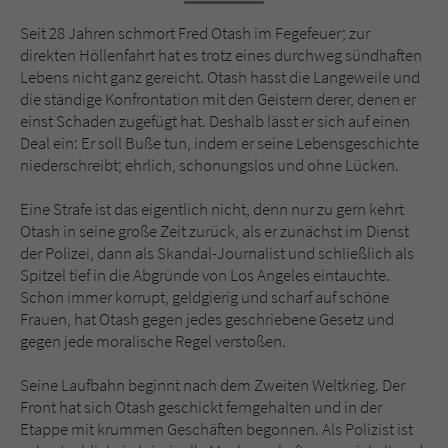
Sicherheitscode des Kontaktformulars zu
überprüfen.
Seit 28 Jahren schmort Fred Otash im Fegefeuer; zur
direkten Höllenfahrt hat es trotz eines durchweg sündhaften
Lebens nicht ganz gereicht. Otash hasst die Langeweile und
die ständige Konfrontation mit den Geistern derer, denen er
einst Schaden zugefügt hat. Deshalb lässt er sich auf einen
Deal ein: Er soll Buße tun, indem er seine Lebensgeschichte
niederschreibt; ehrlich, schonungslos und ohne Lücken.
Eine Strafe ist das eigentlich nicht, denn nur zu gern kehrt
Otash in seine große Zeit zurück, als er zunächst im Dienst
der Polizei, dann als Skandal-Journalist und schließlich als
Spitzel tief in die Abgründe von Los Angeles eintauchte.
Schon immer korrupt, geldgierig und scharf auf schöne
Frauen, hat Otash gegen jedes geschriebene Gesetz und
gegen jede moralische Regel verstoßen.
Seine Laufbahn beginnt nach dem Zweiten Weltkrieg. Der
Front hat sich Otash geschickt ferngehalten und in der
Etappe mit krummen Geschäften begonnen. Als Polizist ist