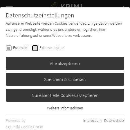
Navigation
Datenschutzeinstellungen
Couch
wechse
Auf unserer Webseite werden Cookies verwendet. Einige davon werden
Buch-
Forum
Charts
News
SUCHE
zwingend benötigt, während es uns andere ermöglichen, Ihre
Entdecker
Nutzererfahrung auf unserer Webseite zu verbessern.
James Ellroy
Essentiell
Externe Inhalte
Allgemeine Panik
Alle akzeptieren
Ullstein
Erschienen: Mai 2022
0
Speichern & schließen
Nur essentielle Cookies akzeptieren
Weitere Informationen
Essentiell
Essentielle Cookies werden für grundlegende Funktionen der
Powered by
Impressum
|
Datenschutz
Webseite benötigt. Dadurch ist gewährleistet, dass die Webseite
sgalinski Cookie Opt In