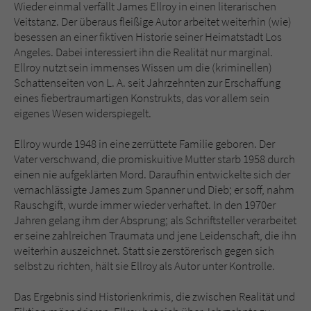
Wieder einmal verfällt James Ellroy in einen literarischen
Veitstanz. Der überaus fleißige Autor arbeitet weiterhin (wie)
besessen an einer fiktiven Historie seiner Heimatstadt Los
Angeles. Dabei interessiert ihn die Realität nur marginal.
Ellroy nutzt sein immenses Wissen um die (kriminellen)
Schattenseiten von L. A. seit Jahrzehnten zur Erschaffung
eines fiebertraumartigen Konstrukts, das vor allem sein
eigenes Wesen widerspiegelt.
Ellroy wurde 1948 in eine zerrüttete Familie geboren. Der
Vater verschwand, die promiskuitive Mutter starb 1958 durch
einen nie aufgeklärten Mord. Daraufhin entwickelte sich der
vernachlässigte James zum Spanner und Dieb; er soff, nahm
Rauschgift, wurde immer wieder verhaftet. In den 1970er
Jahren gelang ihm der Absprung; als Schriftsteller verarbeitet
er seine zahlreichen Traumata und jene Leidenschaft, die ihn
weiterhin auszeichnet. Statt sie zerstörerisch gegen sich
selbst zu richten, hält sie Ellroy als Autor unter Kontrolle.
Das Ergebnis sind Historienkrimis, die zwischen Realität und