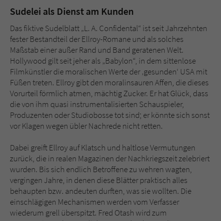
Sudelei als Dienst am Kunden
Das fiktive Sudelblatt „L. A. Confidental“ ist seit Jahrzehnten
fester Bestandteil der Ellroy-Romane und als solches
Maßstab einer außer Rand und Band geratenen Welt.
Hollywood gilt seit jeher als „Babylon“, in dem sittenlose
Filmkünstler die moralischen Werte der ‚gesunden‘ USA mit
Füßen treten. Ellroy gibt den moralinsauren Affen, die dieses
Vorurteil förmlich atmen, mächtig Zucker. Er hat Glück, dass
die von ihm quasi instrumentalisierten Schauspieler,
Produzenten oder Studiobosse tot sind; er könnte sich sonst
vor Klagen wegen übler Nachrede nicht retten.
Dabei greift Ellroy auf Klatsch und haltlose Vermutungen
zurück, die in realen Magazinen der Nachkriegszeit zelebriert
wurden. Bis sich endlich Betroffene zu wehren wagten,
vergingen Jahre, in denen diese Blätter praktisch alles
behaupten bzw. andeuten durften, was sie wollten. Die
einschlägigen Mechanismen werden vom Verfasser
wiederum grell überspitzt. Fred Otash wird zum