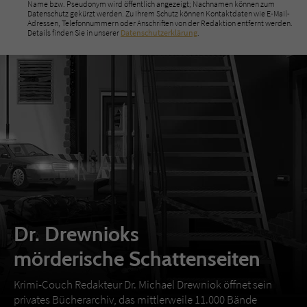
Name bzw. Pseudonym wird öffentlich angezeigt; Nachnamen können zum
Datenschutz gekürzt werden. Zu Ihrem Schutz können Kontaktdaten wie E-Mail-
Adressen, Telefonnummern oder Anschriften von der Redaktion entfernt werden.
Details finden Sie in unserer
Datenschutzerklärung
.
Dr. Drewnioks
mörderische Schattenseiten
Krimi-Couch Redakteur Dr. Michael Drewniok öffnet sein
privates Bücherarchiv, das mittlerweile 11.000 Bände