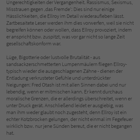
Ungerechtigkeiten der Vergangenheit. Rassismus, Sexismus,
Misstrauen gegen ‚das Fremde‘: Dies sind nur einige
Hässlichkeiten, die Ellroy im Detail wiederaufleben lässt.
Zartbesaitete Leser werden ihm dies vorwerfen, weil sie nicht
begreifen können oder wollen, dass Ellroy provoziert, indem
er anspricht bzw. zuspitzt, was vor gar nicht so lange Zeit
gesellschaftskonform war.
Lüge, Bigotterie oder lustvolle Brutalität - aus
sandsackzerschmetterten Lumpenmäulern fliegen Ellroy-
typisch wieder die ausgeschlagenen Zähne - dienen der
Entladung verkrusteter Gefühle und unterdrückter
Neigungen: Fred Otash ist mit allen Sinnen dabei und nur
lebendig, wenn er mitmischen kann. Er kennt durchaus
moralische Grenzen, die er allerdings überschreitet, wenn er
unter Druck gerät. Anschließend leidet er ausgiebig, was
man ihm weder glaubt noch zugesteht, denn Ellroy ist ein
echter Kotzbrocken gelungen, der nicht einmal im Fegefeuer
wirklich bzw. nur jene Sünden bereut, die er nicht begangen
hat.