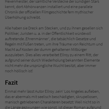
Hexenmeister, der sämtliche Verstecke der sündigen Stars
kennt, dort Abhörwanzen installiert und eine parallele
Chronik der offiziellen Filmgeschichte fern mythischer
Überhöhung schreibt.
Alle haben sie Dreck am Stecken, und zu ihnen gesellen sich
Politiker, Juristen u. a. in der Öffentlichkeit würdevoll
auftretende ‚Ehrenmänner‘, die tatsächlich Gesetze und
Regeln mit Füßen treten, um ihre Träume von Reichtum und
Macht auf Kosten der dumm gehaltenen Mitbürger
auszuleben. Dies alles verarbeitet Ellroy zu einem Ritt, der
aufgrund seiner durch Wiederholung bekannten Elemente
nicht mehr die ursprüngliche Wucht besitzt, aber immer
noch höllisch ist!
Fazit
Einmal mehr lässt Autor Ellroy ‚sein‘ Los Angeles aufleben,
das er abermals mit seelisch beschädigten, skrupellosen,
manisch getriebenen Charakteren besetzt: Weil nicht so in
die Länge gezwungen wie sonst, ist dieser Roman aufgrund