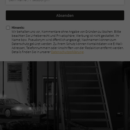
Nicht
ausfüllen!
Hinweis:
Wir behalten uns vor, Kommentare ohne Angabe von Gründen zu löschen. Bitte
beachten Sie Urheberrecht und Privatsphäre; Werbung ist nicht gestattet. Ihr
Name bzw. Pseudonym wird öffentlich angezeigt; Nachnamen können zum
Datenschutz gekürzt werden. Zu Ihrem Schutz können Kontaktdaten wie E-Mail-
Adressen, Telefonnummern oder Anschriften von der Redaktion entfernt werden.
Details finden Sie in unserer
Datenschutzerklärung
.