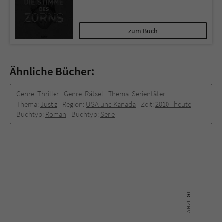
zum Buch
Ähnliche Bücher:
Genre:
Thriller
Genre:
Rätsel
Thema:
Serientäter
Thema:
Justiz
Region:
USA und Kanada
Zeit:
2010 -­ heute
Buchtyp:
Roman
Buchtyp:
Serie