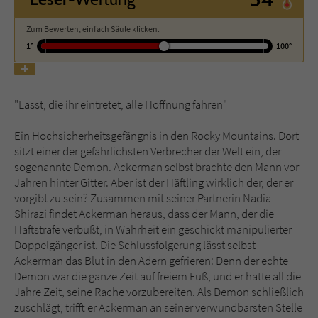
Zum Bewerten, einfach Säule klicken.
Name
tx_pwcomments_ahash
1°
100°
Anbieter
Literatur-Couch Medien GmbH & Co. KG
Laufzeit
1 Jahr
"Lasst, die ihr eintretet, alle Hoffnung fahren"
Zweck
Cookie für Kommentare einzelner Buchtitel
Ein Hochsicherheitsgefängnis in den Rocky Mountains. Dort
sitzt einer der gefährlichsten Verbrecher der Welt ein, der
sogenannte Demon. Ackerman selbst brachte den Mann vor
Name
fe_typo_user
Jahren hinter Gitter. Aber ist der Häftling wirklich der, der er
vorgibt zu sein? Zusammen mit seiner Partnerin Nadia
Anbieter
Literatur-Couch Medien GmbH & Co. KG
Shirazi findet Ackerman heraus, dass der Mann, der die
Haftstrafe verbüßt, in Wahrheit ein geschickt manipulierter
Laufzeit
Session
Doppelgänger ist. Die Schlussfolgerung lässt selbst
Ackerman das Blut in den Adern gefrieren: Denn der echte
Dieses Cookie gewährleistet die
Demon war die ganze Zeit auf freiem Fuß, und er hatte all die
Kommunikation der Webseite mit dem
Jahre Zeit, seine Rache vorzubereiten. Als Demon schließlich
Zweck
Benutzer. Es wird benötigt um z. B. den
zuschlägt, trifft er Ackerman an seiner verwundbarsten Stelle