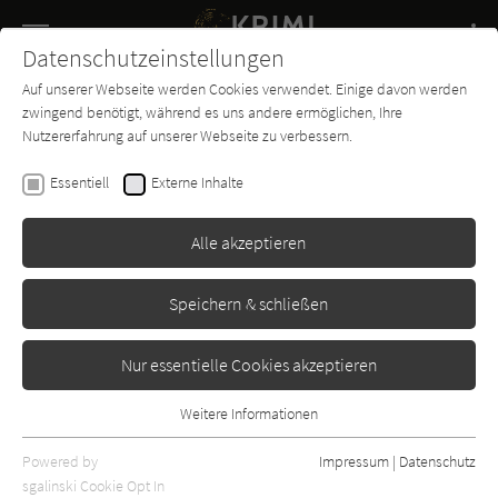
Navigation
Datenschutzeinstellungen
Couch
wechse
Auf unserer Webseite werden Cookies verwendet. Einige davon werden
Buch-
Forum
Charts
News
SUCHE
zwingend benötigt, während es uns andere ermöglichen, Ihre
Entdecker
Nutzererfahrung auf unserer Webseite zu verbessern.
Ethan Cross
Essentiell
Externe Inhalte
Die Stimme des Wahns
Alle akzeptieren
Lübbe
Erschienen: Januar 2022
Bibliogr. Angaben
0
Speichern & schließen
Nur essentielle Cookies akzeptieren
Weitere Informationen
Essentiell
Essentielle Cookies werden für grundlegende Funktionen der
Powered by
Impressum
|
Datenschutz
Webseite benötigt. Dadurch ist gewährleistet, dass die Webseite
sgalinski Cookie Opt In