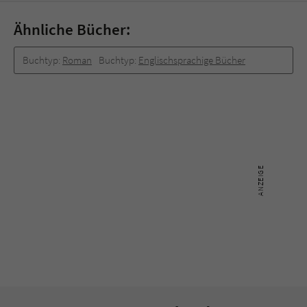
Sicherheitscode des Kontaktformulars zu
überprüfen.
Ähnliche Bücher:
Buchtyp:
Roman
Buchtyp:
Englischsprachige Bücher