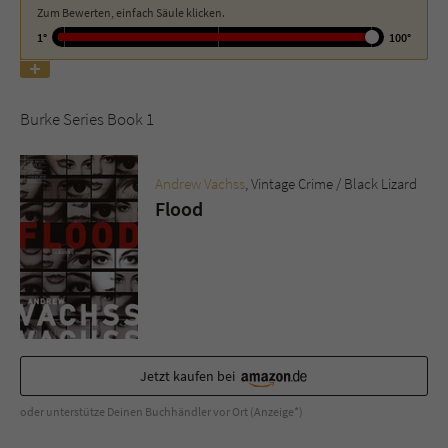
Zum Bewerten, einfach Säule klicken.
1°
100°
Name
tx_pwcomments_ahash
Anbieter
Literatur-Couch Medien GmbH & Co. KG
Burke Series Book 1
Laufzeit
1 Jahr
Andrew Vachss
, Vintage Crime / Black Lizard
Zweck
Cookie für Kommentare einzelner Buchtitel
Flood
Name
fe_typo_user
Anbieter
Literatur-Couch Medien GmbH & Co. KG
Laufzeit
Session
Jetzt kaufen bei
Dieses Cookie gewährleistet die
Kommunikation der Webseite mit dem
oder unterstütze Deinen Buchhändler vor Ort (Anzeige*)
Zweck
Benutzer. Es wird benötigt um z. B. den