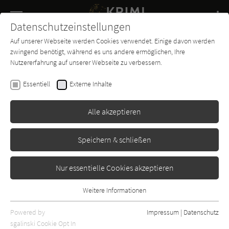
Navigation
Datenschutzeinstellungen
Couch
wechse
Auf unserer Webseite werden Cookies verwendet. Einige davon werden
Buch-
Forum
Charts
News
SUCHE
zwingend benötigt, während es uns andere ermöglichen, Ihre
Entdecker
Nutzererfahrung auf unserer Webseite zu verbessern.
Andrew Vachss
Essentiell
Externe Inhalte
Flood
Alle akzeptieren
Vintage Crime / Black Lizard
Erschienen: August 1985
0
Speichern & schließen
Nur essentielle Cookies akzeptieren
Weitere Informationen
Essentiell
Essentielle Cookies werden für grundlegende Funktionen der
Powered by
Impressum
|
Datenschutz
Webseite benötigt. Dadurch ist gewährleistet, dass die Webseite
sgalinski Cookie Opt In