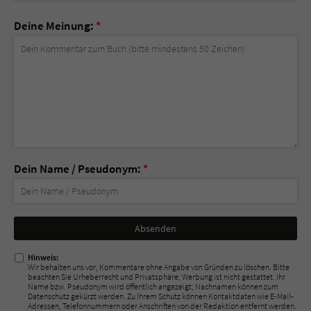
Deine Meinung:
*
Dein Name / Pseudonym:
*
Nicht
ausfüllen!
Hinweis:
Wir behalten uns vor, Kommentare ohne Angabe von Gründen zu löschen. Bitte
beachten Sie Urheberrecht und Privatsphäre; Werbung ist nicht gestattet. Ihr
Name bzw. Pseudonym wird öffentlich angezeigt; Nachnamen können zum
Datenschutz gekürzt werden. Zu Ihrem Schutz können Kontaktdaten wie E-Mail-
Adressen, Telefonnummern oder Anschriften von der Redaktion entfernt werden.