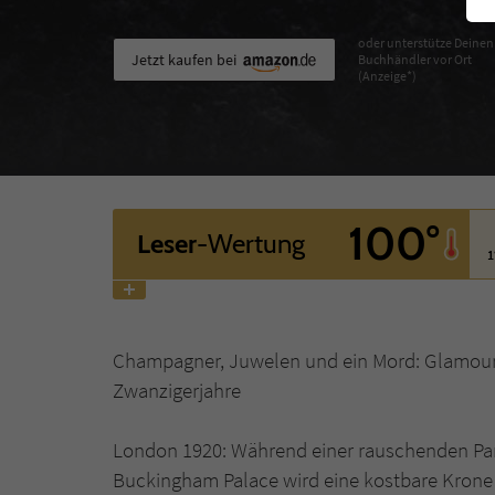
oder unterstütze Deinen
Jetzt kaufen bei
Buchhändler vor Ort
(Anzeige*)
100°
Leser
-Wertung
1
Champagner, Juwelen und ein Mord: Glamour-
Zwanzigerjahre
London 1920: Während einer rauschenden Pa
Buckingham Palace wird eine kostbare Krone 