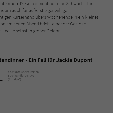
antenraub. Diese hat nicht nur eine Schwäche für
ndern auch für äußerst eigenwillige
Name
tx_pwcomments_ahash
chtigen kurzerhand übers Wochenende in ein kleines
n am ersten Abend bricht einer der Gäste tot
Anbieter
Literatur-Couch Medien GmbH & Co. KG
ackie selbst in großer Gefahr ...
Laufzeit
1 Jahr
Zweck
Cookie für Kommentare einzelner Buchtitel
ndinner - Ein Fall für Jackie Dupont
Name
fe_typo_user
oder unterstütze Deinen
Anbieter
Literatur-Couch Medien GmbH & Co. KG
Buchhändler vor Ort
(Anzeige*)
Laufzeit
Session
Dieses Cookie gewährleistet die Kommunikation der
Webseite mit dem Benutzer. Es wird benötigt um z. B.
Zweck
den Sicherheitscode des Kontaktformulars zu