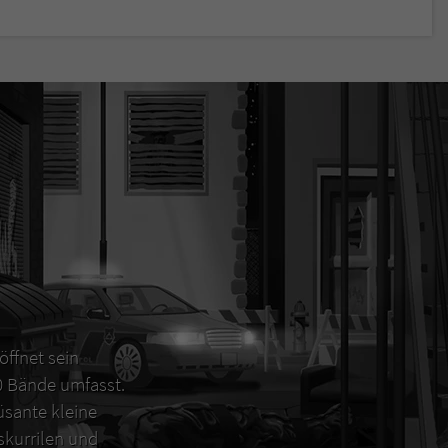
öffnet sein
00 Bände umfasst.
sante kleine
 skurrilen und