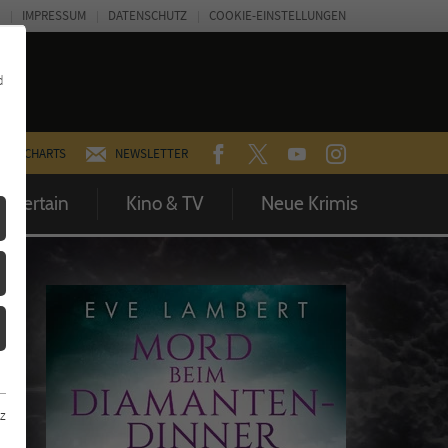
IMPRESSUM
DATENSCHUTZ
COOKIE-EINSTELLUNGEN
d
FACEBOOK
TWITTER
YOUTUBE
INSTAGRAM
CHARTS
NEWSLETTER
Entertain
Kino & TV
Neue Krimis
z