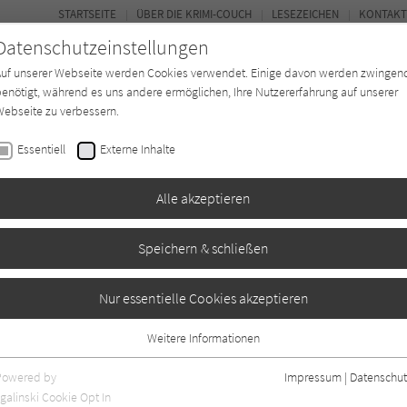
STARTSEITE
ÜBER DIE KRIMI-COUCH
LESEZEICHEN
KONTAKT
Datenschutzeinstellungen
Auf unserer Webseite werden Cookies verwendet. Einige davon werden zwingen
enötigt, während es uns andere ermöglichen, Ihre Nutzererfahrung auf unserer
ebseite zu verbessern.
BUCH-ENTDECKER
FORUM
Essentiell
Externe Inhalte
eit
Buchtyp
Autor*in
Magazin
Alle akzeptieren
Speichern & schließen
endinner - Ein Fall für
Nur essentielle Cookies akzeptieren
Weitere Informationen
Essentiell
Essentielle Cookies werden für grundlegende Funktionen der Webseite
Powered by
Impressum
|
Datenschut
aben
0
benötigt. Dadurch ist gewährleistet, dass die Webseite einwandfrei
galinski Cookie Opt In