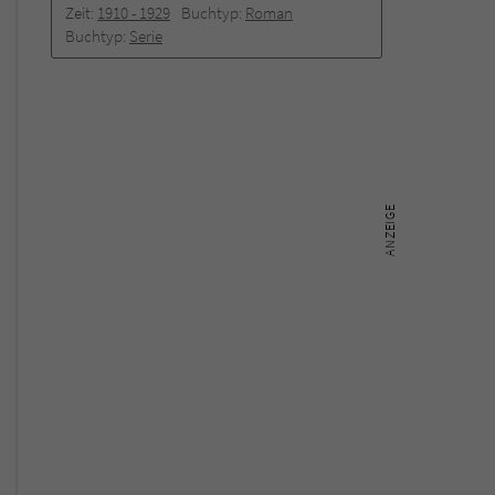
Zeit:
1910 -­ 1929
Buchtyp:
Roman
Buchtyp:
Serie