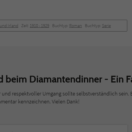
und Irland
Zeit:
1910 -­ 1929
Buchtyp:
Roman
Buchtyp:
Serie
beim Diamantendinner - Ein Fa
r und respektvoller Umgang sollte selbstverständlich sein. 
mmentar kennzeichnen. Vielen Dank!