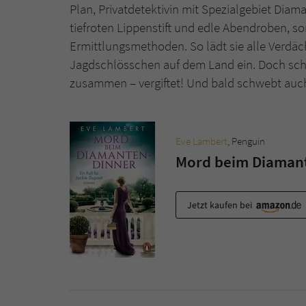
Plan, Privatdetektivin mit Spezialgebiet Diam
tiefroten Lippenstift und edle Abendroben, so
Ermittlungsmethoden. So lädt sie alle Verdä
Jagdschlösschen auf dem Land ein. Doch scho
zusammen – vergiftet! Und bald schwebt auch J
Eve Lambert
, Penguin
Mord beim Diamante
Jetzt kaufen bei