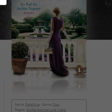
Genre:
Detektive
Genre:
Cozy
Region:
Großbritannien und Irland