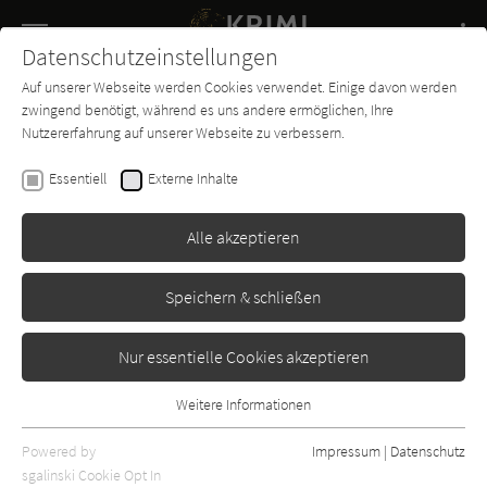
Navigation
Datenschutzeinstellungen
Couch
wechse
Auf unserer Webseite werden Cookies verwendet. Einige davon werden
Buch-
Forum
Charts
News
SUCHE
zwingend benötigt, während es uns andere ermöglichen, Ihre
Entdecker
Nutzererfahrung auf unserer Webseite zu verbessern.
Arnaldur Indriðason
Essentiell
Externe Inhalte
Das Mädchen an der Brücke
(Kommissar Konrad 2)
Alle akzeptieren
Lübbe
Erschienen: August 2020
Bibliogr. Angaben
1
Speichern & schließen
Nur essentielle Cookies akzeptieren
Weitere Informationen
Essentiell
Essentielle Cookies werden für grundlegende Funktionen der
Powered by
Impressum
|
Datenschutz
Webseite benötigt. Dadurch ist gewährleistet, dass die Webseite
sgalinski Cookie Opt In