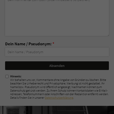
Dein Name / Pseudonym:
*
Nicht
ausfüllen!
Hinweis:
Wir behalten uns vor, Kommentare ohne Angabe von Gründen zu löschen. Bitte
beachten Sie Urheberrecht und Privatsphäre; Werbung ist nicht gestattet. Ihr
Name bzw. Pseudonym wird öffentlich angezeigt; Nachnamen können zum
Datenschutz gekürzt werden. Zu Ihrem Schutz können Kontaktdaten wie E-Mail-
Adressen, Telefonnummern oder Anschriften von der Redaktion entfernt werden.
Details finden Sie in unserer
Datenschutzerklärung
.