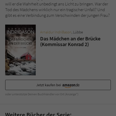
Sicherheitscode des Kontaktformulars zu
will er die Wahrheit unbedingt ans Licht zu bringen. War der
überprüfen.
Tod des Mädchens wirklich nur ein tragischer Unfall? Und
gibt es eine Verbindung zum Verschwinden der jungen Frau?
Arnaldur Indriðason
, Lübbe
Das Mädchen an der Brücke
(Kommissar Konrad 2)
Jetzt kaufen bei
oder unterstütze Deinen Buchhändler vor Ort (Anzeige*)
Weitere Bücher der Serie: