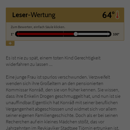
64°
Leser
-Wertung
Name
tx_pwcomments_ahash
Anbieter
Literatur-Couch Medien GmbH & Co. KG
Zum Bewerten, einfach Säule klicken.
1°
100°
Laufzeit
1 Jahr
Zweck
Cookie für Kommentare einzelner Buchtitel
Es ist nie zu spät, einem toten Kind Gerechtigkeit
widerfahren zu lassen ...
Name
fe_typo_user
Eine junge Frau ist spurlos verschwunden. Verzweifelt
wenden sich ihre Großeltern an den pensionierten
Anbieter
Literatur-Couch Medien GmbH & Co. KG
Kommissar Konráð, den sie von früher kennen. Sie wissen,
dass ihre Enkelin Drogen geschmuggelt hat, und nun ist sie
Laufzeit
Session
unauffindbar.Eigentlich hat Konráð mit seiner beruflichen
Vergangenheit abgeschlossen und widmet sich vor allem
Dieses Cookie gewährleistet die
seiner eigenen Familiengeschichte. Doch als er bei seinen
Kommunikation der Webseite mit dem
Recherchen auf ein kleines Mädchen stößt, das vor
Zweck
Benutzer. Es wird benötigt um z. B. den
Jahrzehnten im Reykjavíker Stadtsee Tjörnin ertrunken ist,