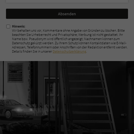
Nicht
ausfüllen!
Hinweis:
Wir behalten uns vor, Kommentare ohne Angabe von Gründen zu löschen. Bitte
beachten Sie Urheberrecht und Privatsphäre; Werbung ist nicht gestattet. Ihr
Name bzw. Pseudonym wird öffentlich angezeigt; Nachnamen können zum
Datenschutz gekürzt werden. Zu Ihrem Schutz können Kontaktdaten wie E-Mail-
Adressen, Telefonnummern oder Anschriften von der Redaktion entfernt werden.
Details finden Sie in unserer
Datenschutzerklärung
.