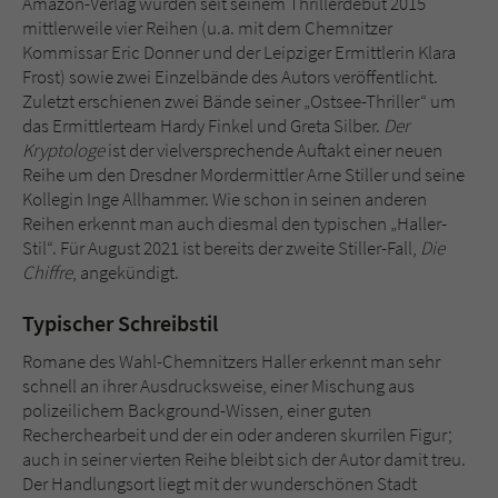
Amazon-Verlag wurden seit seinem Thrillerdebüt 2015
mittlerweile vier Reihen (u.a. mit dem Chemnitzer
Kommissar Eric Donner und der Leipziger Ermittlerin Klara
Frost) sowie zwei Einzelbände des Autors veröffentlicht.
Zuletzt erschienen zwei Bände seiner „Ostsee-Thriller“ um
das Ermittlerteam Hardy Finkel und Greta Silber.
Der
Kryptologe
ist der vielversprechende Auftakt einer neuen
Reihe um den Dresdner Mordermittler Arne Stiller und seine
Kollegin Inge Allhammer. Wie schon in seinen anderen
Reihen erkennt man auch diesmal den typischen „Haller-
Stil“. Für August 2021 ist bereits der zweite Stiller-Fall,
Die
Chiffre
, angekündigt.
Typischer Schreibstil
Romane des Wahl-Chemnitzers Haller erkennt man sehr
schnell an ihrer Ausdrucksweise, einer Mischung aus
polizeilichem Background-Wissen, einer guten
Recherchearbeit und der ein oder anderen skurrilen Figur;
auch in seiner vierten Reihe bleibt sich der Autor damit treu.
Der Handlungsort liegt mit der wunderschönen Stadt