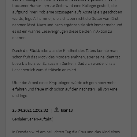
trockener Humor. Ihm zur Seite wird eine Kollegin gestellt, die
aufgrund ihrer Probleme sozusagen aufs Abstellgleis geschoben
wurde, Inge Allhammer, die sich aber nicht die Butter vom Brot
nehmen lässt. Nach und nach ergänzen sie sich immer mehr und
es ist ein wahres Lesevergnügen diese beiden in Aktion zu
erleben.
Durch die Rückblicke aus der Kindheit des Täters konnte man
schon früh das Motiv des Mörders erahnen, aber seine Identität
blieb bis kurz vor Schluss im Dunkeln. Dadurch wurde ich als
Leser herrlich zum Miträtseln animiert.
Über die Arbeit eines Kryptologen würde ich gern noch mehr
erfahren und freue mich schon auf den nächsten Fall von Arne
und Inge.
25.04.2021 12:02:32
Isar 13
Genialer Serien-Auftakt:)
In Dresden wird am helllichten Tag die Frau und das Kind eines