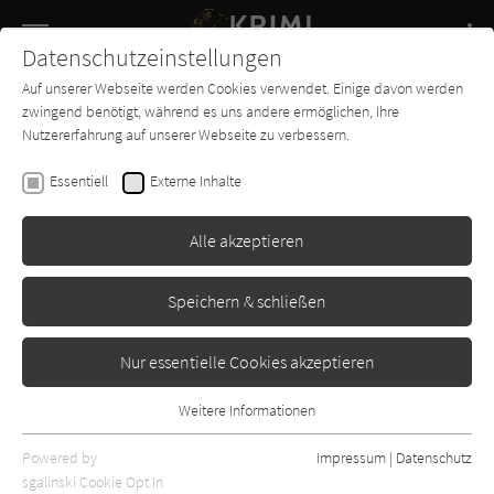
Navigation
Datenschutzeinstellungen
Couch
wechse
Auf unserer Webseite werden Cookies verwendet. Einige davon werden
Buch-
Forum
Charts
News
SUCHE
zwingend benötigt, während es uns andere ermöglichen, Ihre
Entdecker
Nutzererfahrung auf unserer Webseite zu verbessern.
Elias Haller
Essentiell
Externe Inhalte
Der Kryptologe (Ein Arne-
Stiller-Thriller 1)
Alle akzeptieren
Edition M
Erschienen: April 2021
Bibliogr. Angaben
6
Speichern & schließen
Nur essentielle Cookies akzeptieren
Weitere Informationen
Essentiell
Essentielle Cookies werden für grundlegende Funktionen der
Powered by
Impressum
|
Datenschutz
Webseite benötigt. Dadurch ist gewährleistet, dass die Webseite
sgalinski Cookie Opt In