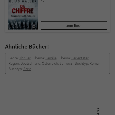
zum Buch
Ähnliche Bücher:
Genre:
Thriller
Thema:
Familie
Thema:
Serientäter
Region:
Deutschland, Österreich, Schweiz
Buchtyp:
Roman
Buchtyp:
Serie