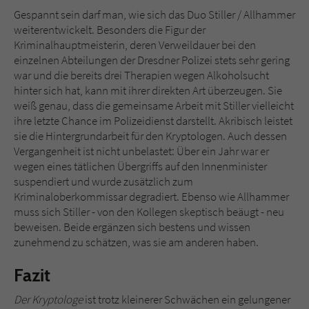
Gespannt sein darf man, wie sich das Duo Stiller / Allhammer
weiterentwickelt. Besonders die Figur der
Kriminalhauptmeisterin, deren Verweildauer bei den
einzelnen Abteilungen der Dresdner Polizei stets sehr gering
war und die bereits drei Therapien wegen Alkoholsucht
hinter sich hat, kann mit ihrer direkten Art überzeugen. Sie
weiß genau, dass die gemeinsame Arbeit mit Stiller vielleicht
ihre letzte Chance im Polizeidienst darstellt. Akribisch leistet
sie die Hintergrundarbeit für den Kryptologen. Auch dessen
Vergangenheit ist nicht unbelastet: Über ein Jahr war er
wegen eines tätlichen Übergriffs auf den Innenminister
suspendiert und wurde zusätzlich zum
Kriminaloberkommissar degradiert. Ebenso wie Allhammer
muss sich Stiller - von den Kollegen skeptisch beäugt - neu
beweisen. Beide ergänzen sich bestens und wissen
zunehmend zu schätzen, was sie am anderen haben.
Fazit
Der Kryptologe
ist trotz kleinerer Schwächen ein gelungener