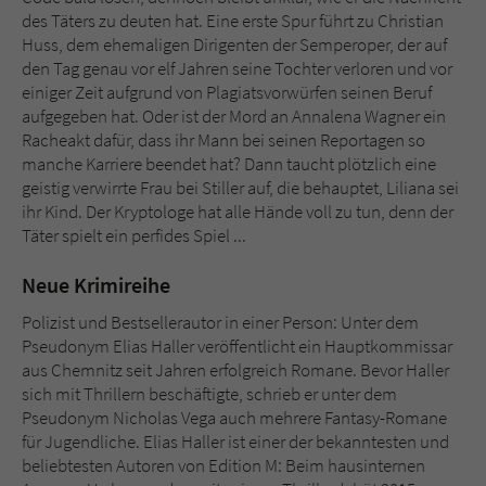
des Täters zu deuten hat. Eine erste Spur führt zu Christian
Huss, dem ehemaligen Dirigenten der Semperoper, der auf
den Tag genau vor elf Jahren seine Tochter verloren und vor
einiger Zeit aufgrund von Plagiatsvorwürfen seinen Beruf
aufgegeben hat. Oder ist der Mord an Annalena Wagner ein
Racheakt dafür, dass ihr Mann bei seinen Reportagen so
manche Karriere beendet hat? Dann taucht plötzlich eine
geistig verwirrte Frau bei Stiller auf, die behauptet, Liliana sei
ihr Kind. Der Kryptologe hat alle Hände voll zu tun, denn der
Täter spielt ein perfides Spiel ...
Neue Krimireihe
Polizist und Bestsellerautor in einer Person: Unter dem
Pseudonym Elias Haller veröffentlicht ein Hauptkommissar
aus Chemnitz seit Jahren erfolgreich Romane. Bevor Haller
sich mit Thrillern beschäftigte, schrieb er unter dem
Pseudonym Nicholas Vega auch mehrere Fantasy-Romane
für Jugendliche. Elias Haller ist einer der bekanntesten und
beliebtesten Autoren von Edition M: Beim hausinternen