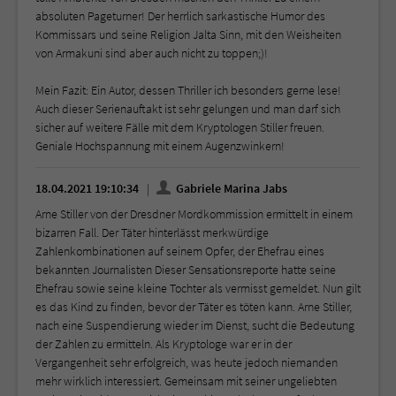
absoluten Pageturner! Der herrlich sarkastische Humor des
Kommissars und seine Religion Jalta Sinn, mit den Weisheiten
von Armakuni sind aber auch nicht zu toppen;)!
Mein Fazit: Ein Autor, dessen Thriller ich besonders gerne lese!
Auch dieser Serienauftakt ist sehr gelungen und man darf sich
sicher auf weitere Fälle mit dem Kryptologen Stiller freuen.
Geniale Hochspannung mit einem Augenzwinkern!
18.04.2021 19:10:34
Gabriele Marina Jabs
Arne Stiller von der Dresdner Mordkommission ermittelt in einem
bizarren Fall. Der Täter hinterlässt merkwürdige
Zahlenkombinationen auf seinem Opfer, der Ehefrau eines
bekannten Journalisten Dieser Sensationsreporte hatte seine
Ehefrau sowie seine kleine Tochter als vermisst gemeldet. Nun gilt
es das Kind zu finden, bevor der Täter es töten kann. Arne Stiller,
nach eine Suspendierung wieder im Dienst, sucht die Bedeutung
der Zahlen zu ermitteln. Als Kryptologe war er in der
Vergangenheit sehr erfolgreich, was heute jedoch niemanden
mehr wirklich interessiert. Gemeinsam mit seiner ungeliebten