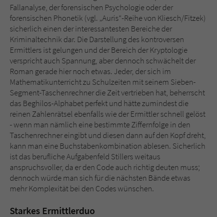
Fallanalyse, der forensischen Psychologie oder der
forensischen Phonetik (vgl. „Auris“-Reihe von Kliesch/Fitzek)
sicherlich einen der interessantesten Bereiche der
Kriminaltechnik dar. Die Darstellung des kontroversen
Ermittlers ist gelungen und der Bereich der Kryptologie
verspricht auch Spannung, aber dennoch schwächelt der
Roman gerade hier noch etwas. Jeder, der sich im
Mathematikunterricht zu Schulzeiten mit seinem Sieben-
Segment-Taschenrechner die Zeit vertrieben hat, beherrscht
das Beghilos-Alphabet perfekt und hätte zumindest die
reinen Zahlenrätsel ebenfalls wie der Ermittler schnell gelöst
- wenn man nämlich eine bestimmte Ziffernfolge in den
Taschenrechner eingibt und diesen dann auf den Kopf dreht,
kann man eine Buchstabenkombination ablesen. Sicherlich
ist das berufliche Aufgabenfeld Stillers weitaus
anspruchsvoller, da er den Code auch richtig deuten muss;
dennoch würde man sich für die nächsten Bände etwas
mehr Komplexität bei den Codes wünschen.
Starkes Ermittlerduo