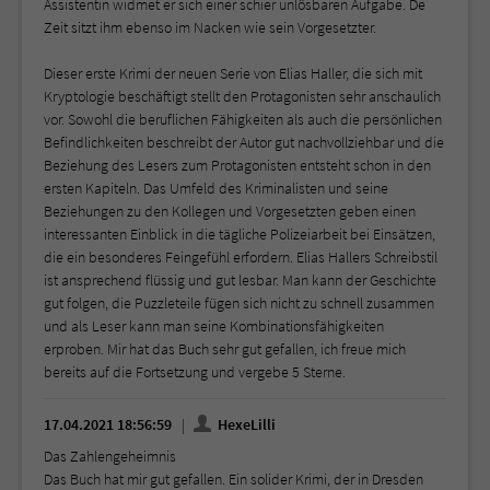
Assistentin widmet er sich einer schier unlösbaren Aufgabe. De
Zeit sitzt ihm ebenso im Nacken wie sein Vorgesetzter.
Dieser erste Krimi der neuen Serie von Elias Haller, die sich mit
Kryptologie beschäftigt stellt den Protagonisten sehr anschaulich
vor. Sowohl die beruflichen Fähigkeiten als auch die persönlichen
Befindlichkeiten beschreibt der Autor gut nachvollziehbar und die
Beziehung des Lesers zum Protagonisten entsteht schon in den
ersten Kapiteln. Das Umfeld des Kriminalisten und seine
Beziehungen zu den Kollegen und Vorgesetzten geben einen
interessanten Einblick in die tägliche Polizeiarbeit bei Einsätzen,
die ein besonderes Feingefühl erfordern. Elias Hallers Schreibstil
ist ansprechend flüssig und gut lesbar. Man kann der Geschichte
gut folgen, die Puzzleteile fügen sich nicht zu schnell zusammen
und als Leser kann man seine Kombinationsfähigkeiten
erproben. Mir hat das Buch sehr gut gefallen, ich freue mich
bereits auf die Fortsetzung und vergebe 5 Sterne.
17.04.2021 18:56:59
HexeLilli
Das Zahlengeheimnis
Das Buch hat mir gut gefallen. Ein solider Krimi, der in Dresden