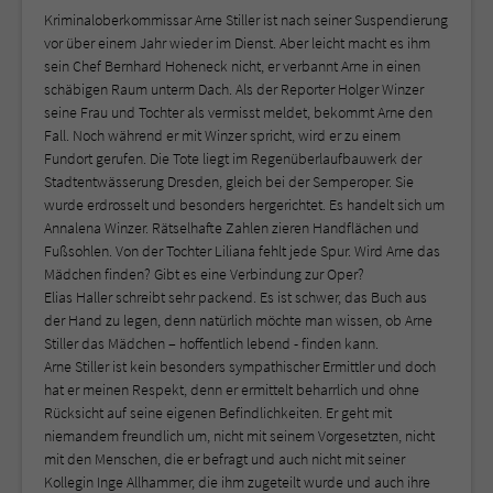
Kriminaloberkommissar Arne Stiller ist nach seiner Suspendierung
vor über einem Jahr wieder im Dienst. Aber leicht macht es ihm
sein Chef Bernhard Hoheneck nicht, er verbannt Arne in einen
schäbigen Raum unterm Dach. Als der Reporter Holger Winzer
seine Frau und Tochter als vermisst meldet, bekommt Arne den
Fall. Noch während er mit Winzer spricht, wird er zu einem
Fundort gerufen. Die Tote liegt im Regenüberlaufbauwerk der
Stadtentwässerung Dresden, gleich bei der Semperoper. Sie
wurde erdrosselt und besonders hergerichtet. Es handelt sich um
Annalena Winzer. Rätselhafte Zahlen zieren Handflächen und
Fußsohlen. Von der Tochter Liliana fehlt jede Spur. Wird Arne das
Mädchen finden? Gibt es eine Verbindung zur Oper?
Elias Haller schreibt sehr packend. Es ist schwer, das Buch aus
der Hand zu legen, denn natürlich möchte man wissen, ob Arne
Stiller das Mädchen – hoffentlich lebend - finden kann.
Arne Stiller ist kein besonders sympathischer Ermittler und doch
hat er meinen Respekt, denn er ermittelt beharrlich und ohne
Rücksicht auf seine eigenen Befindlichkeiten. Er geht mit
niemandem freundlich um, nicht mit seinem Vorgesetzten, nicht
mit den Menschen, die er befragt und auch nicht mit seiner
Kollegin Inge Allhammer, die ihm zugeteilt wurde und auch ihre