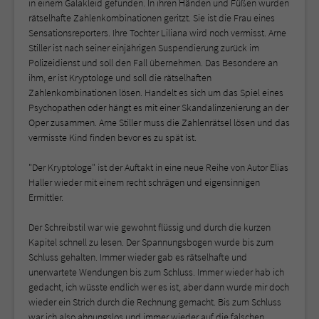
in einem Galakleid gefunden. In ihren Händen und Füßen wurden
rätselhafte Zahlenkombinationen geritzt. Sie ist die Frau eines
Sensationsreporters. Ihre Tochter Liliana wird noch vermisst. Arne
Stiller ist nach seiner einjährigen Suspendierung zurück im
Polizeidienst und soll den Fall übernehmen. Das Besondere an
ihm, er ist Kryptologe und soll die rätselhaften
Zahlenkombinationen lösen. Handelt es sich um das Spiel eines
Psychopathen oder hängt es mit einer Skandalinzenierung an der
Oper zusammen. Arne Stiller muss die Zahlenrätsel lösen und das
vermisste Kind finden bevor es zu spät ist.
"Der Kryptologe" ist der Auftakt in eine neue Reihe von Autor Elias
Haller wieder mit einem recht schrägen und eigensinnigen
Ermittler.
Der Schreibstil war wie gewohnt flüssig und durch die kurzen
Kapitel schnell zu lesen. Der Spannungsbogen wurde bis zum
Schluss gehalten. Immer wieder gab es rätselhafte und
unerwartete Wendungen bis zum Schluss. Immer wieder hab ich
gedacht, ich wüsste endlich wer es ist, aber dann wurde mir doch
wieder ein Strich durch die Rechnung gemacht. Bis zum Schluss
war ich also ahnungslos und immer wieder auf die falschen