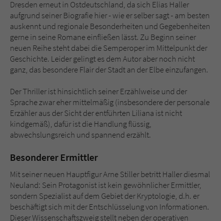
Dresden erneut in Ostdeutschland, da sich Elias Haller
aufgrund seiner Biografie hier - wie er selber sagt - am besten
auskennt und regionale Besonderheiten und Gegebenheiten
gerne in seine Romane einfließen lässt. Zu Beginn seiner
neuen Reihe steht dabei die Semperoper im Mittelpunkt der
Geschichte. Leider gelingt es dem Autor aber noch nicht
ganz, das besondere Flair der Stadt an der Elbe einzufangen.
Der Thriller ist hinsichtlich seiner Erzählweise und der
Sprache zwar eher mittelmäßig (insbesondere der personale
Erzähler aus der Sicht der entführten Liliana ist nicht
kindgemäß), dafür ist die Handlung flüssig,
abwechslungsreich und spannend erzählt.
Besonderer Ermittler
Mit seiner neuen Hauptfigur Arne Stiller betritt Haller diesmal
Neuland: Sein Protagonist ist kein gewöhnlicher Ermittler,
sondern Spezialist auf dem Gebiet der Kryptologie, d.h. er
beschäftigt sich mit der Entschlüsselung von Informationen.
Dieser Wissenschaftszweig stellt neben der operativen