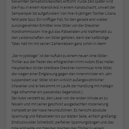
bekannten Sensationsreporters entführt. Kurze Zeit später wird
die Frau in einem Abendkleid in einem Kanalschacht, unweit der
Semperoper tot aufgefunden! Von ihrer 8-jährigen Tochter Liliana
fehlt jede Spur. Ein kniffliger Fall, für den gerade erst wieder
zurückgekehrten Ermittler Arne Stiller von der Dresdner
Mordkommission! Wie gut das Rätselraten und Mathematik zu
den Leidenschaften von Stiller gehören, denn der kaltblütige
Täter, hält ihn mit seinen Zahlenrätseln ganz schön in Atem!
„Der Kryptologe“ ist der Auftakt zu einem neuen Arne-Stiller-
Thriller aus der Feder des erfolgreichen Krimi-Autors Elias Haller.
Hauptakteur ist der streitbare Dresdner Kommissar Arne Stiller,
der wegen einer Entgleisung gegen den Innenminister ein Jahr
suspendiert war. Stiller ist ein wirklich außergewöhnlicher
Charakter und er bekommt im Laufe der Handlung mit Kollegin
Inge Allhammer ein passendes Gegenstück;).
Der Autor versteht es, den Leser von der ersten Minute an zu
fesseln und mit seiner geschickt ausgedachten Inszenierung
komplett an der Nase herumzuführen. Es herrscht absolute
Spannung und Rätselraten bis zur letzten Seite, einfach großartig!
Eindrucksvoller Schreibstil, perfekter Spannungsbogen und das
tolle Ambiente von Dresden machen den Thriller zu einem