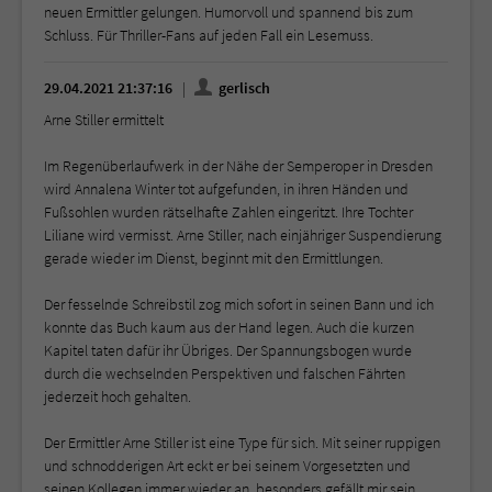
neuen Ermittler gelungen. Humorvoll und spannend bis zum
Schluss. Für Thriller-Fans auf jeden Fall ein Lesemuss.
29.04.2021 21:37:16
gerlisch
Arne Stiller ermittelt
Im Regenüberlaufwerk in der Nähe der Semperoper in Dresden
wird Annalena Winter tot aufgefunden, in ihren Händen und
Fußsohlen wurden rätselhafte Zahlen eingeritzt. Ihre Tochter
Liliane wird vermisst. Arne Stiller, nach einjähriger Suspendierung
gerade wieder im Dienst, beginnt mit den Ermittlungen.
Der fesselnde Schreibstil zog mich sofort in seinen Bann und ich
konnte das Buch kaum aus der Hand legen. Auch die kurzen
Kapitel taten dafür ihr Übriges. Der Spannungsbogen wurde
durch die wechselnden Perspektiven und falschen Fährten
jederzeit hoch gehalten.
Der Ermittler Arne Stiller ist eine Type für sich. Mit seiner ruppigen
und schnodderigen Art eckt er bei seinem Vorgesetzten und
seinen Kollegen immer wieder an, besonders gefällt mir sein