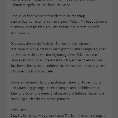
Fährten reingefallen. Das fand ich klasse.
Arne Stiller finde ich sehr faszinierend. Er ist schräg,
eigenbrötlerisch und hat seinen eigenen Willen. Mir hat auch seine
humorvolle Art gefallen. Ein ums andere Mal musste ich echt
schmunzeln.
Das Abtauchen in die Welt der Zahlen fand ich ebenso
faszinierend. Ich selbst kann auch gut mit Zahlen umgehen, aber
bei weitem nicht so wie der Kryptologe Arne Stiller es kann.
Deswegen fand ich es interessant auch gleichzeitig etwas über
Taschenrechnerworte zu erfahren. Ich wusste zwar das es welche
gibt, aber doch nicht so viele.
Die verschiedenen Handlungsstränge haben für Abwechslung
und Spannung gesorgt. Die Erzählungen und Rückblenden zu
Täter und Opfer und deren Erlebnissen und Gefühlen haben die
Handlung auch sehr realistisch gemacht.
Mein Fazit:
Elias Haller ist hier wieder ein klasse Thriller mit einem schrägen