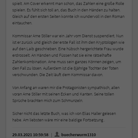
spielt. Am Cover erkennt man schon, das Zahlen eine große Rolle
spielen. Es fühlt sich toll an, das Buch in den Händen zu halten.
Gleich auf den ersten Seiten konnte ich wundervoll in den Roman
eintauchen.
Kommissar Arne Stiller war ein Jahr vom Dienst suspendiert. Nun
ist er zurück und gleich der erste Fall ist ihm den Kryptologen wie
auf den Laib geschrieben. Eine hübsch hergerichtete Frau wurde
erdrosselt. An Händen und Füssen hat sie eine rätselhafte
Zahlenkombination. Arne muss sein ganzes Können zeigen, um
den Fall zu lösen. Außerdem ist die 8jährige Tochter der Toten
verschwunden. Die Zeit läuft dem Kommissar davon.
Von Anfang an waren mir die Protagonisten sympathisch, allen
voran Arne Stiller mit seinen Ecken und Kanten. Seine tollen
Sprüche brachten mich zum Schmunzeln.
Sicher nicht das letzte Buch, was ich von Elias Haller gelesen
habe. Am liebsten wäre mir eine baldige Fortsetzung .
29.03.2021 10:59:58
buecherwurm1310