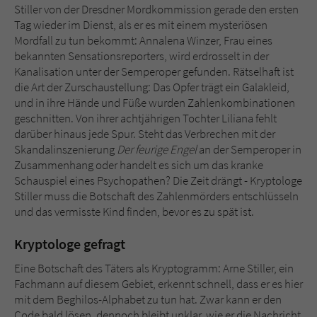
Sicherheitscode des Kontaktformulars zu
Stiller von der Dresdner Mordkommission gerade den ersten
überprüfen.
Tag wieder im Dienst, als er es mit einem mysteriösen
Mordfall zu tun bekommt: Annalena Winzer, Frau eines
bekannten Sensationsreporters, wird erdrosselt in der
Kanalisation unter der Semperoper gefunden. Rätselhaft ist
die Art der Zurschaustellung: Das Opfer trägt ein Galakleid,
und in ihre Hände und Füße wurden Zahlenkombinationen
geschnitten. Von ihrer achtjährigen Tochter Liliana fehlt
darüber hinaus jede Spur. Steht das Verbrechen mit der
Skandalinszenierung
Der feurige Engel
an der Semperoper in
Zusammenhang oder handelt es sich um das kranke
Schauspiel eines Psychopathen? Die Zeit drängt - Kryptologe
Stiller muss die Botschaft des Zahlenmörders entschlüsseln
und das vermisste Kind finden, bevor es zu spät ist.
Kryptologe gefragt
Eine Botschaft des Täters als Kryptogramm: Arne Stiller, ein
Fachmann auf diesem Gebiet, erkennt schnell, dass er es hier
mit dem Beghilos-Alphabet zu tun hat. Zwar kann er den
Code bald lösen, dennoch bleibt unklar, wie er die Nachricht