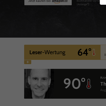
Jetzt kaufen bei
Buchhändler vor Ort
(Anzeige*)
64°
Leser
-Wertung
1
90°
Kri
Th
Aug