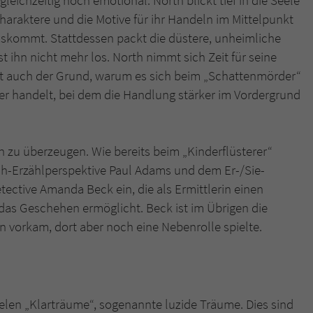
eichzeitig hoch emotional. North blickt tief in die Seele
Charaktere und die Motive für ihr Handeln im Mittelpunkt
auskommt. Stattdessen packt die düstere, unheimliche
 ihn nicht mehr los. North nimmt sich Zeit für seine
st auch der Grund, warum es sich beim „Schattenmörder“
r handelt, bei dem die Handlung stärker im Vordergrund
 zu überzeugen. Wie bereits beim „Kinderflüsterer“
ch-Erzählperspektive Paul Adams und dem Er-/Sie-
etective Amanda Beck ein, die als Ermittlerin einen
 das Geschehen ermöglicht. Beck ist im Übrigen die
an vorkam, dort aber noch eine Nebenrolle spielte.
elen „Klarträume“, sogenannte luzide Träume. Dies sind