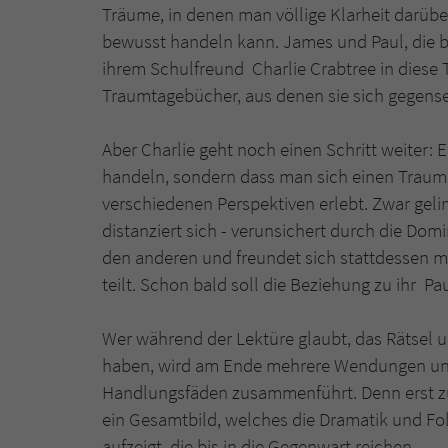
Träume, in denen man völlige Klarheit darüb
bewusst handeln kann. James und Paul, die be
ihrem Schulfreund Charlie Crabtree in diese
Traumtagebücher, aus denen sie sich gegensei
Aber Charlie geht noch einen Schritt weiter: 
handeln, sondern dass man sich einen Traum 
verschiedenen Perspektiven erlebt. Zwar geling
distanziert sich - verunsichert durch die Do
den anderen und freundet sich stattdessen mit
teilt. Schon bald soll die Beziehung zu ihr P
Wer während der Lektüre glaubt, das Rätsel u
haben, wird am Ende mehrere Wendungen un
Handlungsfäden zusammenführt. Denn erst zum
ein Gesamtbild, welches die Dramatik und Fo
aufzeigt, die bis in die Gegenwart reichen.