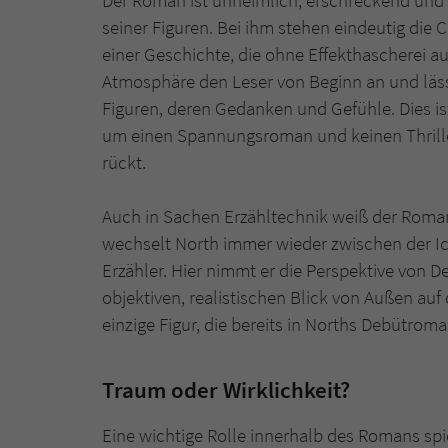
Der Roman ist unheimlich, erschreckend und gl
seiner Figuren. Bei ihm stehen eindeutig die 
einer Geschichte, die ohne Effekthascherei 
Atmosphäre den Leser von Beginn an und lässt
Figuren, deren Gedanken und Gefühle. Dies i
um einen Spannungsroman und keinen Thrille
rückt.
Auch in Sachen Erzähltechnik weiß der Roman
wechselt North immer wieder zwischen der I
Erzähler. Hier nimmt er die Perspektive von D
objektiven, realistischen Blick von Außen auf
einzige Figur, die bereits in Norths Debütrom
Traum oder Wirklichkeit?
Eine wichtige Rolle innerhalb des Romans spi