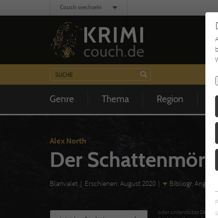
Couch wechseln
b
W
Genre
Thema
Region
Z
Alex North
Der Schattenmörd
Blanvalet
Erschienen: August 2020
Bibliogr. Angabe
s
oder unterstütze Deinen