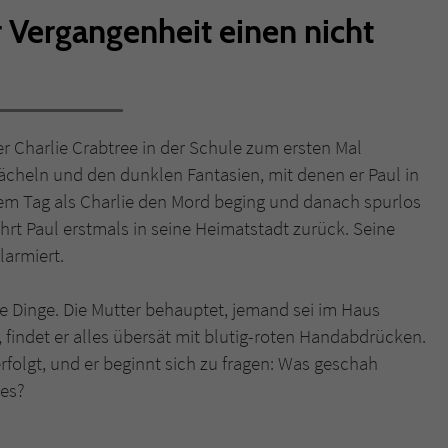
 Vergangenheit einen nicht
Name
tx_pwcomments_ahash
Anbieter
Literatur-Couch Medien GmbH & Co. KG
Laufzeit
1 Jahr
r Charlie Crabtree in der Schule zum ersten Mal
ächeln und den dunklen Fantasien, mit denen er Paul in
Zweck
Cookie für Kommentare einzelner Buchtitel
dem Tag als Charlie den Mord beging und danach spurlos
rt Paul erstmals in seine Heimatstadt zurück. Seine
Name
fe_typo_user
larmiert.
Anbieter
Literatur-Couch Medien GmbH & Co. KG
e Dinge. Die Mutter behauptet, jemand sei im Haus
 findet er alles übersät mit blutig-roten Handabdrücken.
Laufzeit
Session
rfolgt, und er beginnt sich zu fragen: Was geschah
Dieses Cookie gewährleistet die Kommunikation der
des?
Webseite mit dem Benutzer. Es wird benötigt um z. B.
Zweck
den Sicherheitscode des Kontaktformulars zu