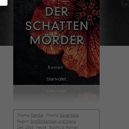
Thema:
Familie
Thema:
Serientäter
Region:
Großbritannien und Irland
Zeit:
2010 -­ heute
Buchtyp:
Roman