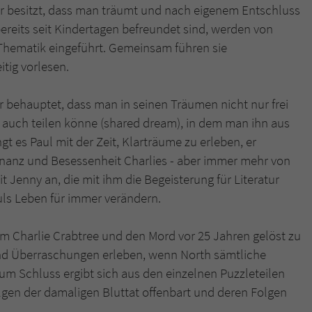
er besitzt, dass man träumt und nach eigenem Entschluss
reits seit Kindertagen befreundet sind, werden von
 Thematik eingeführt. Gemeinsam führen sie
tig vorlesen.
Er behauptet, dass man in seinen Träumen nicht nur frei
auch teilen könne (shared dream), in dem man ihn aus
t es Paul mit der Zeit, Klarträume zu erleben, er
minanz und Besessenheit Charlies - aber immer mehr von
 Jenny an, die mit ihm die Begeisterung für Literatur
auls Leben für immer verändern.
m Charlie Crabtree und den Mord vor 25 Jahren gelöst zu
d Überraschungen erleben, wenn North sämtliche
 Schluss ergibt sich aus den einzelnen Puzzleteilen
lgen der damaligen Bluttat offenbart und deren Folgen