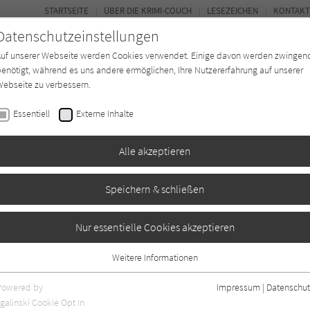
STARTSEITE
ÜBER DIE KRIMI-COUCH
LESEZEICHEN
KONTAKT
Datenschutzeinstellungen
Auf unserer Webseite werden Cookies verwendet. Einige davon werden zwingen
enötigt, während es uns andere ermöglichen, Ihre Nutzererfahrung auf unserer
ebseite zu verbessern.
BUCH-ENTDECKER
FORUM
Essentiell
Externe Inhalte
eit
Buchtyp
Autor*in
Magazin
Alle akzeptieren
Speichern & schließen
er
Nur essentielle Cookies akzeptieren
Weitere Informationen
n
5
Essentiell
Essentielle Cookies werden für grundlegende Funktionen der Webseite
Powered by
Impressum
|
Datenschut
benötigt. Dadurch ist gewährleistet, dass die Webseite einwandfrei
galinski Cookie Opt In