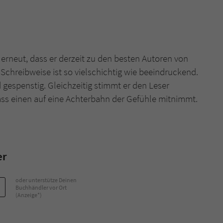
erneut, dass er derzeit zu den besten Autoren von
hreibweise ist so vielschichtig wie beeindruckend.
gespenstig. Gleichzeitig stimmt er den Leser
ass einen auf eine Achterbahn der Gefühle mitnimmt.
er
oder unterstütze Deinen
Buchhändler vor Ort
(Anzeige*)