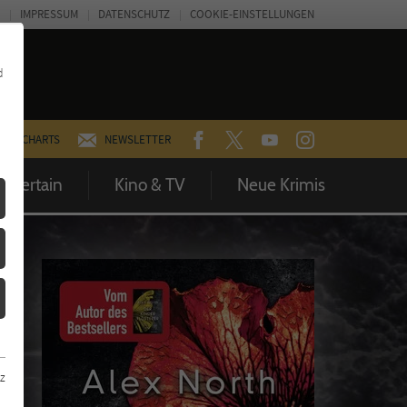
IMPRESSUM
DATENSCHUTZ
COOKIE-EINSTELLUNGEN
d
FACEBOOK
TWITTER
YOUTUBE
INSTAGRAM
CHARTS
NEWSLETTER
Entertain
Kino & TV
Neue Krimis
z