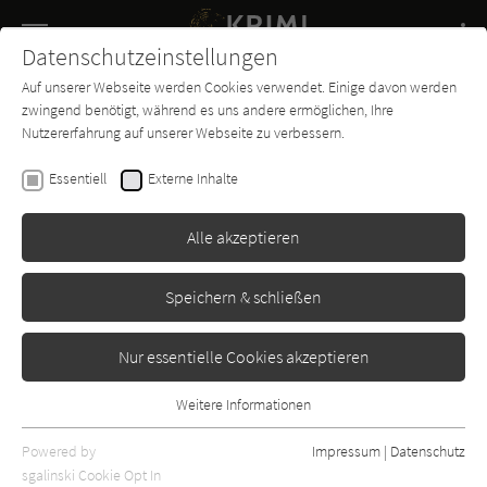
Navigation
Datenschutzeinstellungen
Couch
wechse
Auf unserer Webseite werden Cookies verwendet. Einige davon werden
Buch-
Forum
Charts
News
SUCHE
zwingend benötigt, während es uns andere ermöglichen, Ihre
Entdecker
Nutzererfahrung auf unserer Webseite zu verbessern.
Dr. Sabine Fitzek
Essentiell
Externe Inhalte
Verrückt
Alle akzeptieren
Knaur
Erschienen: November 2020
2
Speichern & schließen
Nur essentielle Cookies akzeptieren
Weitere Informationen
Essentiell
Essentielle Cookies werden für grundlegende Funktionen der
Powered by
Impressum
|
Datenschutz
Webseite benötigt. Dadurch ist gewährleistet, dass die Webseite
sgalinski Cookie Opt In