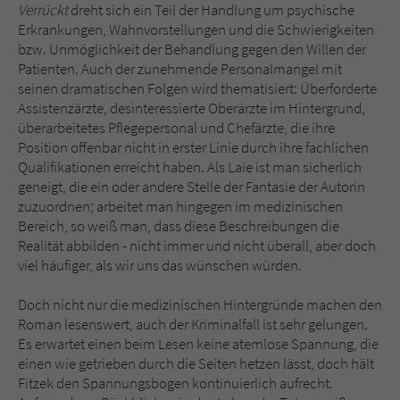
Verrückt
dreht sich ein Teil der Handlung um psychische
Erkrankungen, Wahnvorstellungen und die Schwierigkeiten
bzw. Unmöglichkeit der Behandlung gegen den Willen der
Patienten. Auch der zunehmende Personalmangel mit
seinen dramatischen Folgen wird thematisiert: Überforderte
Assistenzärzte, desinteressierte Oberärzte im Hintergrund,
überarbeitetes Pflegepersonal und Chefärzte, die ihre
Position offenbar nicht in erster Linie durch ihre fachlichen
Qualifikationen erreicht haben. Als Laie ist man sicherlich
geneigt, die ein oder andere Stelle der Fantasie der Autorin
zuzuordnen; arbeitet man hingegen im medizinischen
Bereich, so weiß man, dass diese Beschreibungen die
Realität abbilden - nicht immer und nicht überall, aber doch
viel häufiger, als wir uns das wünschen würden.
Doch nicht nur die medizinischen Hintergründe machen den
Roman lesenswert, auch der Kriminalfall ist sehr gelungen.
Es erwartet einen beim Lesen keine atemlose Spannung, die
einen wie getrieben durch die Seiten hetzen lässt, doch hält
Fitzek den Spannungsbogen kontinuierlich aufrecht.