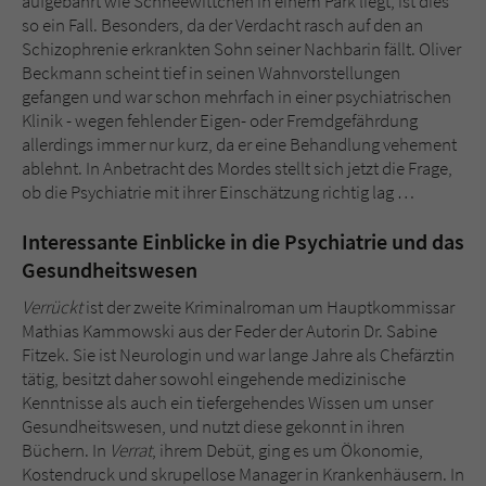
aufgebahrt wie Schneewittchen in einem Park liegt, ist dies
Sicherheitscode des Kontaktformulars zu
so ein Fall. Besonders, da der Verdacht rasch auf den an
überprüfen.
Schizophrenie erkrankten Sohn seiner Nachbarin fällt. Oliver
Beckmann scheint tief in seinen Wahnvorstellungen
gefangen und war schon mehrfach in einer psychiatrischen
Klinik - wegen fehlender Eigen- oder Fremdgefährdung
allerdings immer nur kurz, da er eine Behandlung vehement
ablehnt. In Anbetracht des Mordes stellt sich jetzt die Frage,
ob die Psychiatrie mit ihrer Einschätzung richtig lag …
Interessante Einblicke in die Psychiatrie und das
Gesundheitswesen
Verrückt
ist der zweite Kriminalroman um Hauptkommissar
Mathias Kammowski aus der Feder der Autorin Dr. Sabine
Fitzek. Sie ist Neurologin und war lange Jahre als Chefärztin
tätig, besitzt daher sowohl eingehende medizinische
Kenntnisse als auch ein tiefergehendes Wissen um unser
Gesundheitswesen, und nutzt diese gekonnt in ihren
Büchern. In
Verrat
, ihrem Debüt, ging es um Ökonomie,
Kostendruck und skrupellose Manager in Krankenhäusern. In