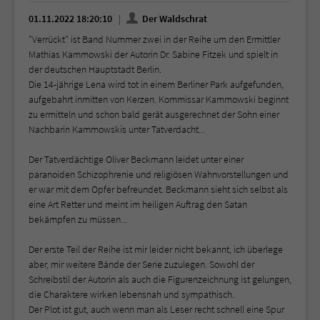
01.11.2022 18:20:10
Der Waldschrat
"Verrückt" ist Band Nummer zwei in der Reihe um den Ermittler
Mathias Kammowski der Autorin Dr. Sabine Fitzek und spielt in
der deutschen Hauptstadt Berlin.
Die 14-jährige Lena wird tot in einem Berliner Park aufgefunden,
aufgebahrt inmitten von Kerzen. Kommissar Kammowski beginnt
zu ermitteln und schon bald gerät ausgerechnet der Sohn einer
Nachbarin Kammowskis unter Tatverdacht...
Der Tatverdächtige Oliver Beckmann leidet unter einer
paranoiden Schizophrenie und religiösen Wahnvorstellungen und
er war mit dem Opfer befreundet. Beckmann sieht sich selbst als
eine Art Retter und meint im heiligen Auftrag den Satan
bekämpfen zu müssen...
Der erste Teil der Reihe ist mir leider nicht bekannt, ich überlege
aber, mir weitere Bände der Serie zuzulegen. Sowohl der
Schreibstil der Autorin als auch die Figurenzeichnung ist gelungen,
die Charaktere wirken lebensnah und sympathisch.
Der Plot ist gut, auch wenn man als Leser recht schnell eine Spur