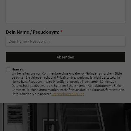
Dein Name / Pseudonym:
*
Nicht
ausfüllen!
Hinweis:
Wir behalten uns vor, Kommentare ohne Angabe von Gründen zu löschen. Bitte
beachten Sie Urheberrecht und Privatsphäre; Werbung ist nicht gestattet. Ihr
Name bzw. Pseudonym wird öffentlich angezeigt; Nachnamen können zum
Datenschutz gekürzt werden. Zu Ihrem Schutz können Kontaktdaten wie E-Mail-
Adressen, Telefonnummern oder Anschriften von der Redaktion entfernt werden.
Details finden Sie in unserer
Datenschutzerklärung
.