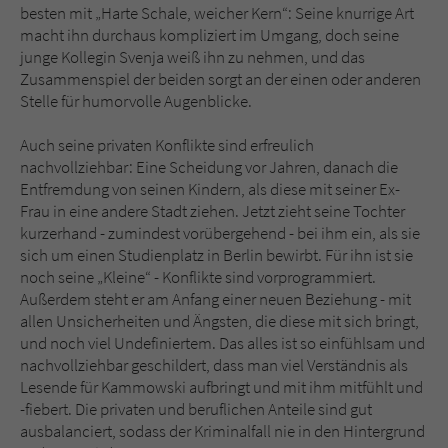
besten mit „Harte Schale, weicher Kern“: Seine knurrige Art
macht ihn durchaus kompliziert im Umgang, doch seine
junge Kollegin Svenja weiß ihn zu nehmen, und das
Zusammenspiel der beiden sorgt an der einen oder anderen
Stelle für humorvolle Augenblicke.
Auch seine privaten Konflikte sind erfreulich
nachvollziehbar: Eine Scheidung vor Jahren, danach die
Entfremdung von seinen Kindern, als diese mit seiner Ex-
Frau in eine andere Stadt ziehen. Jetzt zieht seine Tochter
kurzerhand - zumindest vorübergehend - bei ihm ein, als sie
sich um einen Studienplatz in Berlin bewirbt. Für ihn ist sie
noch seine „Kleine“ - Konflikte sind vorprogrammiert.
Außerdem steht er am Anfang einer neuen Beziehung - mit
allen Unsicherheiten und Ängsten, die diese mit sich bringt,
und noch viel Undefiniertem. Das alles ist so einfühlsam und
nachvollziehbar geschildert, dass man viel Verständnis als
Lesende für Kammowski aufbringt und mit ihm mitfühlt und
-fiebert. Die privaten und beruflichen Anteile sind gut
ausbalanciert, sodass der Kriminalfall nie in den Hintergrund