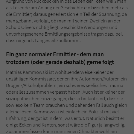
Aufgrund von Rückblicken in das Leben der Toten weiß man
als Lesende am Anfang der Geschichte ein bisschen mehr als
die Ermittler; daraus generiert sich ein Teil der Spannung, da
man gebannt verfolgt, ob man mit seinen Zweifeln an der
Schuld Olivers richtig liegt. Geschickte Wendungen und
unvorhergesehene Ermittlungsergebnisse tragen dazu bei,
dass nirgends Langeweile aufkommt.
Ein ganz normaler Ermittler - dem man
trotzdem (oder gerade deshalb) gerne folgt
Mathias Kammowski ist wohltuenderweise keiner der
unzähligen Kommissare, denen ihre Autorinnen/Autoren ein
Drogen-/Alkoholproblem, ein schweres seelisches Trauma
oder alles zusammen verpasst haben. Auch ist er keiner der
soziopathischen Einzelgänger, die so brillant sind, dass sie
sowieso kein Team brauchen und daher den Fall auch gleich
alleine lösen. Kammowski ist einfach ein Polizist mit viel
Erfahrung, der gut ist in dem, was er tut. Natürlich besitzt er
einige Ecken und Kanten, sonst wäre die Figur ja langweilig.
Zusammenfassen kann man seinen Charakter wohl am