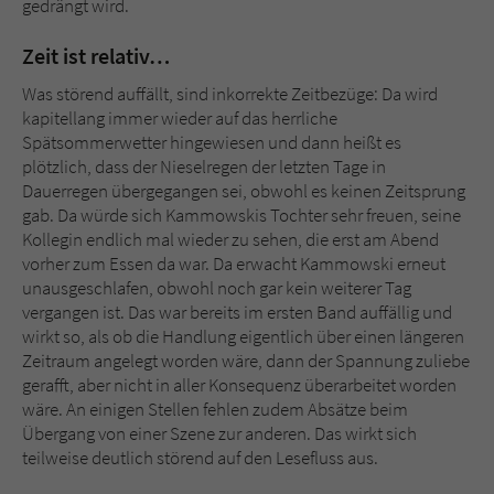
gedrängt wird.
Zeit ist relativ…
Was störend auffällt, sind inkorrekte Zeitbezüge: Da wird
kapitellang immer wieder auf das herrliche
Spätsommerwetter hingewiesen und dann heißt es
plötzlich, dass der Nieselregen der letzten Tage in
Dauerregen übergegangen sei, obwohl es keinen Zeitsprung
gab. Da würde sich Kammowskis Tochter sehr freuen, seine
Kollegin endlich mal wieder zu sehen, die erst am Abend
vorher zum Essen da war. Da erwacht Kammowski erneut
unausgeschlafen, obwohl noch gar kein weiterer Tag
vergangen ist. Das war bereits im ersten Band auffällig und
wirkt so, als ob die Handlung eigentlich über einen längeren
Zeitraum angelegt worden wäre, dann der Spannung zuliebe
gerafft, aber nicht in aller Konsequenz überarbeitet worden
wäre. An einigen Stellen fehlen zudem Absätze beim
Übergang von einer Szene zur anderen. Das wirkt sich
teilweise deutlich störend auf den Lesefluss aus.