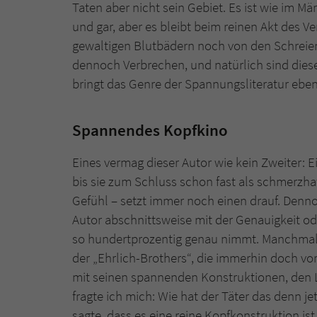
Taten aber nicht sein Gebiet. Es ist wie im 
und gar, aber es bleibt beim reinen Akt des V
gewaltigen Blutbädern noch von den Schreien
dennoch Verbrechen, und natürlich sind diese
bringt das Genre der Spannungsliteratur eben
Spannendes Kopfkino
Eines vermag dieser Autor wie kein Zweiter: 
bis sie zum Schluss schon fast als schmerzh
Gefühl – setzt immer noch einen drauf. Denn
Autor abschnittsweise mit der Genauigkeit ode
so hundertprozentig genau nimmt. Manchmal 
der „Ehrlich-Brothers“, die immerhin doch vor
mit seinen spannenden Konstruktionen, den L
fragte ich mich: Wie hat der Täter das denn je
sagte, dass es eine reine Kopfkonstruktion ist