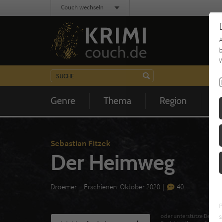
Couch wechseln
b
W
Genre
Thema
Region
Z
Sebastian Fitzek
Der Heimweg
Droemer
Erschienen: Oktober 2020
40
s
oder unterstütze Deinen