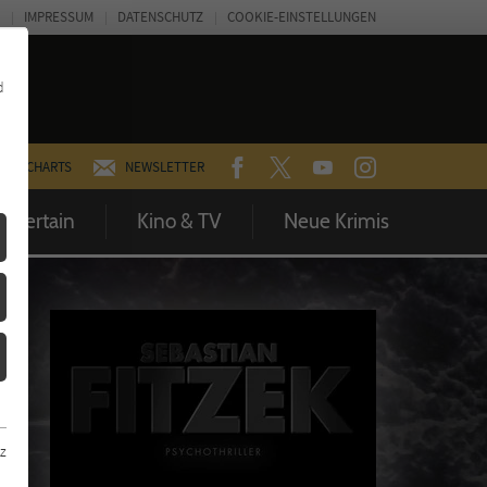
IMPRESSUM
DATENSCHUTZ
COOKIE-EINSTELLUNGEN
d
FACEBOOK
TWITTER
YOUTUBE
INSTAGRAM
CHARTS
NEWSLETTER
Entertain
Kino & TV
Neue Krimis
z