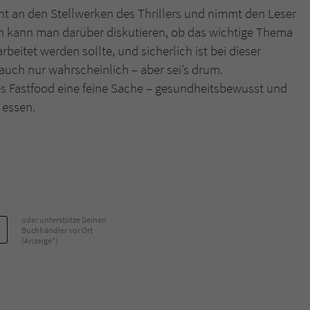
t an den Stellwerken des Thrillers und nimmt den Leser
ch kann man darüber diskutieren, ob das wichtige Thema
beitet werden sollte, und sicherlich ist bei dieser
auch nur wahrscheinlich – aber sei’s drum.
s Fastfood eine feine Sache – gesundheitsbewusst und
 essen.
oder unterstütze Deinen
Buchhändler vor Ort
(Anzeige*)