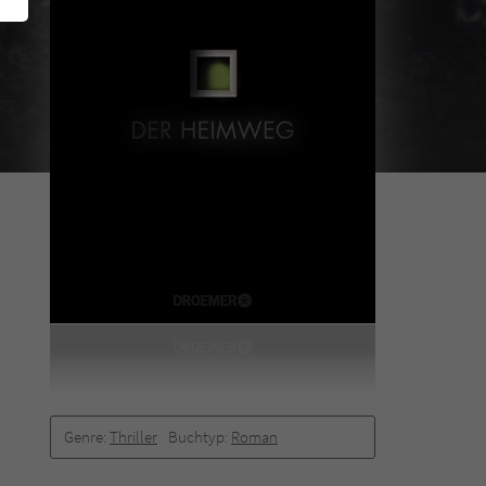
Genre:
Thriller
Buchtyp:
Roman