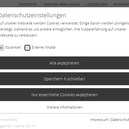
STARTSEITE
ÜBER DIE KRIMI-COUCH
LESEZEICHEN
KONTAKT
Datenschutzeinstellungen
Auf unserer Webseite werden Cookies verwendet. Einige davon werden zwingen
enötigt, während es uns andere ermöglichen, Ihre Nutzererfahrung auf unserer
ebseite zu verbessern.
BUCH-ENTDECKER
FORUM
Essentiell
Externe Inhalte
eit
Buchtyp
Autor*in
Magazin
Alle akzeptieren
Speichern & schließen
Nur essentielle Cookies akzeptieren
Weitere Informationen
Essentiell
Essentielle Cookies werden für grundlegende Funktionen der Webseite
Powered by
Impressum
|
Datenschut
benötigt. Dadurch ist gewährleistet, dass die Webseite einwandfrei
galinski Cookie Opt In