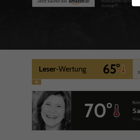
Jetzt kaufen bei
Buchhändler vor Ort
(Anzeige*)
65°
Leser
-Wertung
1
70°
Kri
Sa
Nov