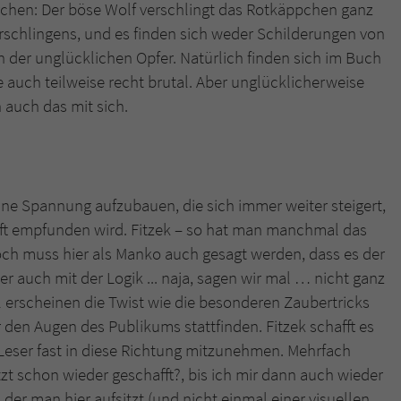
Märchen: Der böse Wolf verschlingt das Rotkäppchen ganz
erschlingens, und es finden sich weder Schilderungen von
 der unglücklichen Opfer. Natürlich finden sich im Buch
 auch teilweise recht brutal. Aber unglücklicherweise
 auch das mit sich.
Eine Spannung aufzubauen, die sich immer weiter steigert,
aft empfunden wird. Fitzek – so hat man manchmal das
och muss hier als Manko auch gesagt werden, dass es der
r auch mit der Logik ... naja, sagen wir mal … nicht ganz
erscheinen die Twist wie die besonderen Zaubertricks
 den Augen des Publikums stattfinden. Fitzek schafft es
eser fast in diese Richtung mitzunehmen. Mehrfach
tzt schon wieder geschafft?, bis ich mir dann auch wieder
, der man hier aufsitzt (und nicht einmal einer visuellen