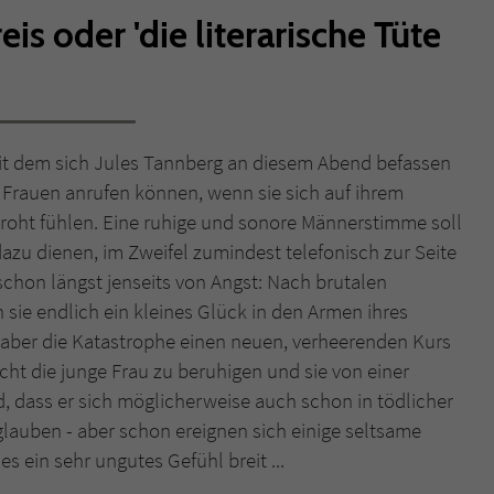
s oder 'die literarische Tüte
Name
tx_pwcomments_ahash
Anbieter
Literatur-Couch Medien GmbH & Co. KG
Laufzeit
1 Jahr
 mit dem sich Jules Tannberg an diesem Abend befassen
 Frauen anrufen können, wenn sie sich auf ihrem
Zweck
Cookie für Kommentare einzelner Buchtitel
oht fühlen. Eine ruhige und sonore Männerstimme soll
azu dienen, im Zweifel zumindest telefonisch zur Seite
Name
fe_typo_user
r schon längst jenseits von Angst: Nach brutalen
sie endlich ein kleines Glück in den Armen ihres
Anbieter
Literatur-Couch Medien GmbH & Co. KG
aber die Katastrophe einen neuen, verheerenden Kurs
cht die junge Frau zu beruhigen und sie von einer
Laufzeit
Session
d, dass er sich möglicherweise auch schon in tödlicher
Dieses Cookie gewährleistet die Kommunikation der
glauben - aber schon ereignen sich einige seltsame
Webseite mit dem Benutzer. Es wird benötigt um z. B.
s ein sehr ungutes Gefühl breit ...
Zweck
den Sicherheitscode des Kontaktformulars zu