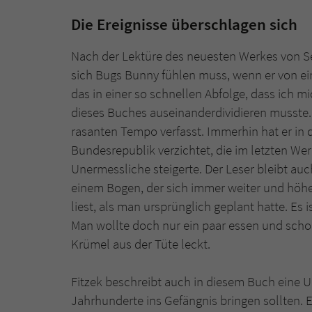
Die Ereignisse überschlagen sich
Nach der Lektüre des neuesten Werkes von Seb
sich Bugs Bunny fühlen muss, wenn er von ein
das in einer so schnellen Abfolge, dass ich m
dieses Buches auseinanderdividieren musste. 
rasanten Tempo verfasst. Immerhin hat er in 
Bundesrepublik verzichtet, die im letzten We
Unermessliche steigerte. Der Leser bleibt au
einem Bogen, der sich immer weiter und höhe
liest, als man ursprünglich geplant hatte. Es 
Man wollte doch nur ein paar essen und scho
Krümel aus der Tüte leckt.
Fitzek beschreibt auch in diesem Buch eine Unz
Jahrhunderte ins Gefängnis bringen sollten. Er