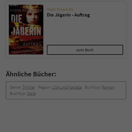
Steph Broadribb
Die Jägerin - Auftrag
zum Buch
Ähnliche Bücher:
Genre:
Thriller
Region:
USA und Kanada
Buchtyp:
Roman
Buchtyp:
Serie