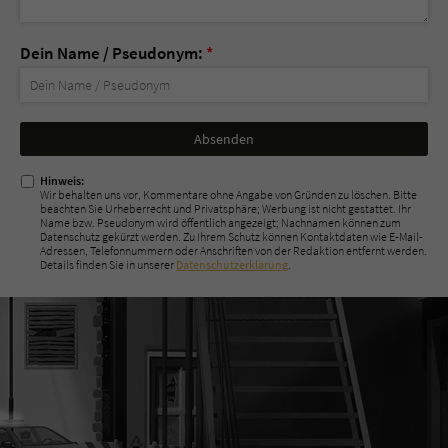
Dein Name / Pseudonym:
*
Nicht
ausfüllen!
Hinweis:
Wir behalten uns vor, Kommentare ohne Angabe von Gründen zu löschen. Bitte
beachten Sie Urheberrecht und Privatsphäre; Werbung ist nicht gestattet. Ihr
Name bzw. Pseudonym wird öffentlich angezeigt; Nachnamen können zum
Datenschutz gekürzt werden. Zu Ihrem Schutz können Kontaktdaten wie E-Mail-
Adressen, Telefonnummern oder Anschriften von der Redaktion entfernt werden.
Details finden Sie in unserer
Datenschutzerklärung
.