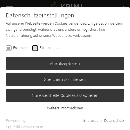
Navigation
Datenschutzeinstellungen
Couch
wechse
Auf unserer Webseite werden Cookies verwendet. Einige davon werden
Buch-
Forum
Charts
News
SUCHE
zwingend benötigt, während es uns andere ermöglichen, Ihre
Entdecker
Nutzererfahrung auf unserer Webseite zu verbessern.
Steph Broadribb
Essentiell
Externe Inhalte
Die Jägerin - Mission
Alle akzeptieren
Heyne
Erschienen: Juni 2020
Bibliogr. Angaben
0
Speichern & schließen
Nur essentielle Cookies akzeptieren
Weitere Informationen
Essentiell
Essentielle Cookies werden für grundlegende Funktionen der
Powered by
Impressum
|
Datenschutz
Webseite benötigt. Dadurch ist gewährleistet, dass die Webseite
sgalinski Cookie Opt In