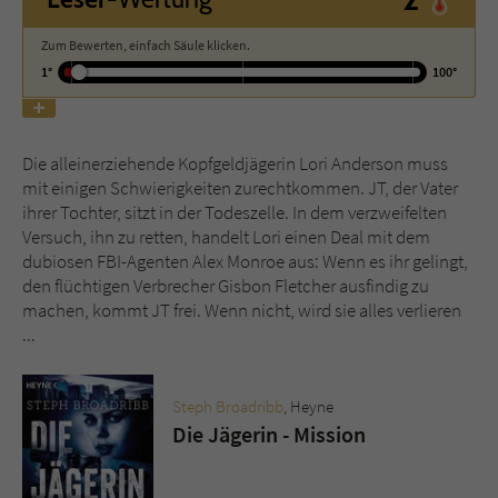
Zum Bewerten, einfach Säule klicken.
Name
tx_pwcomments_ahash
1°
100°
Anbieter
Literatur-Couch Medien GmbH & Co. KG
Laufzeit
1 Jahr
Die alleinerziehende Kopfgeldjägerin Lori Anderson muss
mit einigen Schwierigkeiten zurechtkommen. JT, der Vater
Zweck
Cookie für Kommentare einzelner Buchtitel
ihrer Tochter, sitzt in der Todeszelle. In dem verzweifelten
Versuch, ihn zu retten, handelt Lori einen Deal mit dem
dubiosen FBI-Agenten Alex Monroe aus: Wenn es ihr gelingt,
Name
fe_typo_user
den flüchtigen Verbrecher Gisbon Fletcher ausfindig zu
machen, kommt JT frei. Wenn nicht, wird sie alles verlieren
Anbieter
Literatur-Couch Medien GmbH & Co. KG
...
Laufzeit
Session
Steph Broadribb
, Heyne
Dieses Cookie gewährleistet die
Die Jägerin - Mission
Kommunikation der Webseite mit dem
Zweck
Benutzer. Es wird benötigt um z. B. den