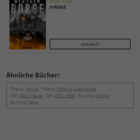
Øistein Borge
Irrfahrt
zum Buch
Ähnliche Bücher:
Thema:
Familie
Thema:
Politik & Gesellschaft
Zeit:
2010 -­ heute
Zeit:
1970 -­ 1989
Buchtyp:
Roman
Buchtyp:
Serie