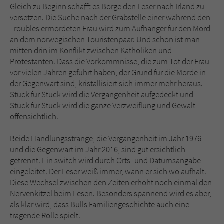
Gleich zu Beginn schafft es Borge den Leser nach Irland zu
versetzen. Die Suche nach der Grabstelle einer während den
Troubles ermordeten Frau wird zum Aufhänger für den Mord
an dem norwegischen Touristenpaar. Und schon ist man
mitten drin im Konflikt zwischen Katholiken und
Protestanten. Dass die Vorkommnisse, die zum Tot der Frau
vor vielen Jahren geführt haben, der Grund für die Morde in
der Gegenwart sind, kristallisiert sich immer mehr heraus.
Stück für Stück wird die Vergangenheit aufgedeckt und
Stück für Stück wird die ganze Verzweiflung und Gewalt
offensichtlich.
Beide Handlungsstränge, die Vergangenheit im Jahr 1976
und die Gegenwart im Jahr 2016, sind gut ersichtlich
getrennt. Ein switch wird durch Orts- und Datumsangabe
eingeleitet. Der Leser weiß immer, wann er sich wo aufhält.
Diese Wechsel zwischen den Zeiten erhöht noch einmal den
Nervenkitzel beim Lesen. Besonders spannend wird es aber,
als klar wird, dass Bulls Familiengeschichte auch eine
tragende Rolle spielt.