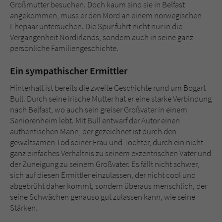
Sicherheitscode des Kontaktformulars zu
Großmutter besuchen. Doch kaum sind sie in Belfast
überprüfen.
angekommen, muss er den Mord an einem norwegischen
Ehepaar untersuchen. Die Spur führt nicht nur in die
Vergangenheit Nordirlands, sondern auch in seine ganz
persönliche Familiengeschichte.
Ein sympathischer Ermittler
Hinterhalt ist bereits die zweite Geschichte rund um Bogart
Bull. Durch seine irische Mutter hat er eine starke Verbindung
nach Belfast, wo auch sein greiser Großvater in einem
Seniorenheim lebt. Mit Bull entwarf der Autor einen
authentischen Mann, der gezeichnet ist durch den
gewaltsamen Tod seiner Frau und Tochter, durch ein nicht
ganz einfaches Verhältnis zu seinem exzentrischen Vater und
der Zuneigung zu seinem Großvater. Es fällt nicht schwer,
sich auf diesen Ermittler einzulassen, der nicht cool und
abgebrüht daher kommt, sondern überaus menschlich, der
seine Schwächen genauso gut zulassen kann, wie seine
Stärken.