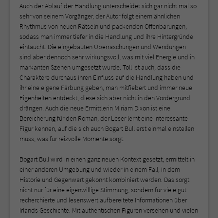
Auch der Ablauf der Handlung unterscheidet sich gar nicht mal so
sehr von seinem Vorgänger, der Autor folgt einem ähnlichen
Rhythmus von neuen Rätseln und packenden Offenbarungen,
sodass man immer tiefer in die Handlung und ihre Hintergründe
eintaucht. Die eingebauten Überraschungen und Wendungen
sind aber dennoch sehr wirkungsvoll, was mit viel Energie und in
markanten Szenen umgesetzt wurde. Toll ist auch, dass die
Charaktere durchaus ihren Einfluss auf die Handlung haben und
ihr eine eigene Färbung geben, man mitfiebert und immer neue
Eigenheiten entdeckt, diese sich aber nicht in den Vordergrund
drängen. Auch die neue Ermittlerin Miriam Dixon ist eine
Bereicherung für den Roman, der Leser lernt eine interessante
Figur kennen, auf die sich auch Bogart Bull erst einmal einstellen
muss, was für reizvolle Momente sorgt.
Bogart Bull wird in einen ganz neuen Kontext gesetzt, ermittelt in
einer anderen Umgebung und wieder in einem Fall, in dem
Historie und Gegenwart gekonnt kombiniert werden. Das sorgt
nicht nur für eine eigenwillige Stimmung, sondern für viele gut
recherchierte und lesenswert aufbereitete Informationen über
Irlands Geschichte. Mit authentischen Figuren versehen und vielen