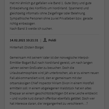
Hat mir ähnlich gut gefallen wie Band 1. Gute Story und gute
Einbeziehung des Konflikts um Nordirland. Spannend und
gleichzeitig informativ ohne Zeigefinger oder Belehrung.
Sympathische Personen ohne zuviel Privatleben bzw. gerade
richtig einbezogen.
Nach Band 3 werde ich suchen.
14.02.2021 10:21:31
Poldi
Hinterhalt (Oistein Borge)
Gemeinsam mit seinem Vater ist der norwegische Interpol-
Ermittler Bogart Bull nach Nordirland gereist, um nach langen
Jahren seinen Großvater zu besuchen. Doch die
Urlaubsatmosphäre wird jäh unterbrochen, als er zu einem neuen
Fall abkommandiert wird, den er gemeinsam mit der
ortsansässigen Chief Inspector Miriam Dixon in einem Mordfall
ermitteln soll: In einem abgelegenen Waldstück hat ein altes
Ehepaar an einem geschichtsträchtigen Ort eine Leiche entdeckt
– und wurde kurz danach offenbar ebenfalls getötet. Doch wer
hat Interesse daran, die Vergangenheit zu verschleiern…?