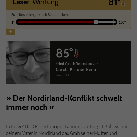
81°
Leser
-Wertung
Name
tx_pwcomments_ahash
Zum Bewerten, einfach Säule klicken.
1°
100°
Anbieter
Literatur-Couch Medien GmbH & Co. KG
Laufzeit
1 Jahr
85°
Zweck
Cookie für Kommentare einzelner Buchtitel
Krimi-Couch Rezension von
Carola Krauße-Reim
Dez 2018
Name
fe_typo_user
Anbieter
Literatur-Couch Medien GmbH & Co. KG
Der Nordirland-Konflikt schwelt
Laufzeit
Session
immer noch
Dieses Cookie gewährleistet die
Kommunikation der Webseite mit dem
In Kürze: Der Osloer Europol-Kommissar Bogart Bull will mit
Zweck
Benutzer. Es wird benötigt um z. B. den
seinem Vater in Nordirland das Grab seiner Mutter und