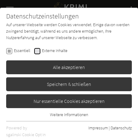
Navigation
Datenschutzeinstellungen
Couch
wechse
Auf unserer Webseite werden Cookies verwendet. Einige davon werden
Buch-
Forum
Charts
News
SUCHE
zwingend benötigt, während es uns andere ermöglichen, Ihre
Entdecker
Nutzererfahrung auf unserer Webseite zu verbessern.
Øistein Borge
Essentiell
Externe Inhalte
Hinterhalt
Alle akzeptieren
Droemer
Erschienen: Oktober 2018
Bibliogr. Angaben
2
Speichern & schließen
Nur essentielle Cookies akzeptieren
Weitere Informationen
Essentiell
Essentielle Cookies werden für grundlegende Funktionen der
Powered by
Impressum
|
Datenschutz
Webseite benötigt. Dadurch ist gewährleistet, dass die Webseite
sgalinski Cookie Opt In