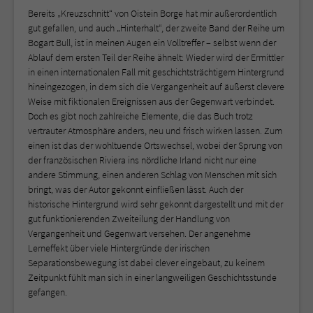
Bereits „Kreuzschnitt“ von Oistein Borge hat mir außerordentlich
gut gefallen, und auch „Hinterhalt“, der zweite Band der Reihe um
Bogart Bull, ist in meinen Augen ein Volltreffer – selbst wenn der
Ablauf dem ersten Teil der Reihe ähnelt: Wieder wird der Ermittler
in einen internationalen Fall mit geschichtsträchtigem Hintergrund
hineingezogen, in dem sich die Vergangenheit auf äußerst clevere
Weise mit fiktionalen Ereignissen aus der Gegenwart verbindet.
Doch es gibt noch zahlreiche Elemente, die das Buch trotz
vertrauter Atmosphäre anders, neu und frisch wirken lassen. Zum
einen ist das der wohltuende Ortswechsel, wobei der Sprung von
der französischen Riviera ins nördliche Irland nicht nur eine
andere Stimmung, einen anderen Schlag von Menschen mit sich
bringt, was der Autor gekonnt einfließen lässt. Auch der
historische Hintergrund wird sehr gekonnt dargestellt und mit der
gut funktionierenden Zweiteilung der Handlung von
Vergangenheit und Gegenwart versehen. Der angenehme
Lerneffekt über viele Hintergründe der irischen
Separationsbewegung ist dabei clever eingebaut, zu keinem
Zeitpunkt fühlt man sich in einer langweiligen Geschichtsstunde
gefangen.