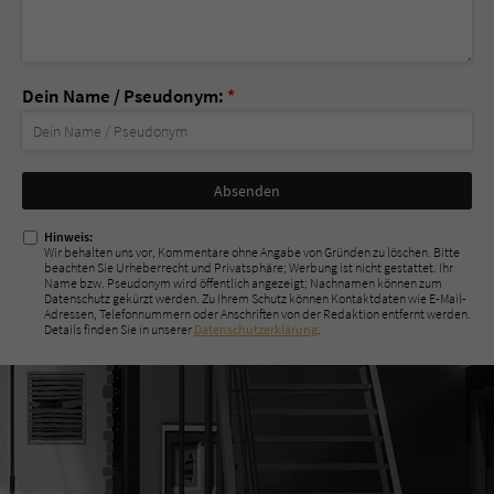
Dein Name / Pseudonym:
*
Nicht
ausfüllen!
Hinweis:
Wir behalten uns vor, Kommentare ohne Angabe von Gründen zu löschen. Bitte
beachten Sie Urheberrecht und Privatsphäre; Werbung ist nicht gestattet. Ihr
Name bzw. Pseudonym wird öffentlich angezeigt; Nachnamen können zum
Datenschutz gekürzt werden. Zu Ihrem Schutz können Kontaktdaten wie E-Mail-
Adressen, Telefonnummern oder Anschriften von der Redaktion entfernt werden.
Details finden Sie in unserer
Datenschutzerklärung
.