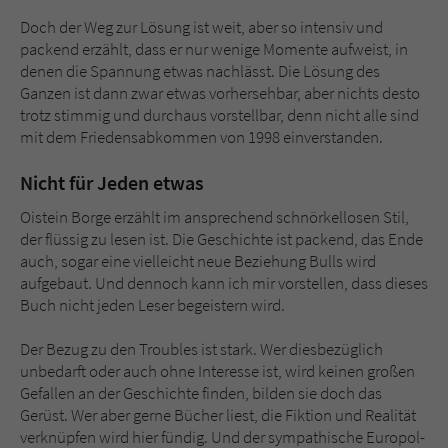
Doch der Weg zur Lösung ist weit, aber so intensiv und
packend erzählt, dass er nur wenige Momente aufweist, in
denen die Spannung etwas nachlässt. Die Lösung des
Ganzen ist dann zwar etwas vorhersehbar, aber nichts desto
trotz stimmig und durchaus vorstellbar, denn nicht alle sind
mit dem Friedensabkommen von 1998 einverstanden.
Nicht für Jeden etwas
Oistein Borge erzählt im ansprechend schnörkellosen Stil,
der flüssig zu lesen ist. Die Geschichte ist packend, das Ende
auch, sogar eine vielleicht neue Beziehung Bulls wird
aufgebaut. Und dennoch kann ich mir vorstellen, dass dieses
Buch nicht jeden Leser begeistern wird.
Der Bezug zu den Troubles ist stark. Wer diesbezüglich
unbedarft oder auch ohne Interesse ist, wird keinen großen
Gefallen an der Geschichte finden, bilden sie doch das
Gerüst. Wer aber gerne Bücher liest, die Fiktion und Realität
verknüpfen wird hier fündig. Und der sympathische Europol-