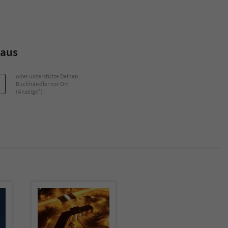
Name
tx_pwcomments_ahash
Anbieter
Literatur-Couch Medien GmbH & Co. KG
haus
Laufzeit
1 Jahr
oder unterstütze Deinen
Buchhändler vor Ort
(Anzeige*)
Zweck
Cookie für Kommentare einzelner Buchtitel
Name
fe_typo_user
Anbieter
Literatur-Couch Medien GmbH & Co. KG
Laufzeit
Session
Dieses Cookie gewährleistet die Kommunikation der
Webseite mit dem Benutzer. Es wird benötigt um z. B.
Zweck
den Sicherheitscode des Kontaktformulars zu