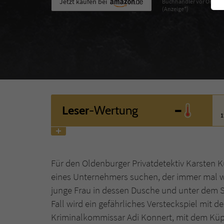
Jetzt kaufen bei
Buchhändler vor Ort
(Anzeige*)
-
Leser
-Wertung
1
Für den Oldenburger Privatdetektiv Karsten K
eines Unternehmers suchen, der immer mal wie
junge Frau in dessen Dusche und unter dem 
Fall wird ein gefährliches Versteckspiel mit 
Kriminalkommissar Adi Konnert, mit dem Küppe