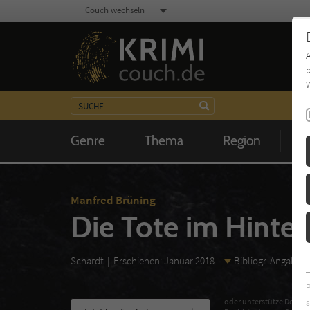
Couch wechseln
b
W
Genre
Thema
Region
Z
Manfred Brüning
Die Tote im Hinte
Schardt
Erschienen: Januar 2018
Bibliogr. Angaben
s
oder unterstütze Deinen