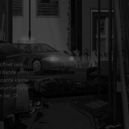
öffnet sein
00 Bände umfasst.
sante kleine
 skurrilen und
 bei „Dr.