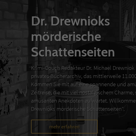
Dr. Drewnioks
mörderische
Schattenseiten
Krimi-Couch Redakteur Dr. Michael Drewniok 
privates Bücherarchiv, das mittlerweile 11.0
Kommen Sie mit auf eine spannende und amü
Zeitreise, die mit viel nostalgischem Charme,
amüsanten Anekdoten aufwartet. Willkommen
Drewnioks mörderische Schattenseiten“.
mehr erfahren