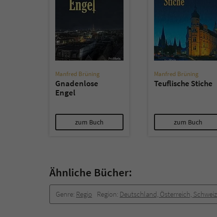
Manfred Brüning
Manfred Brüning
Gnadenlose
Teuflische Stiche
Engel
zum Buch
zum Buch
Ähnliche Bücher:
Genre:
Regio
Region:
Deutschland, Österreich, Schweiz