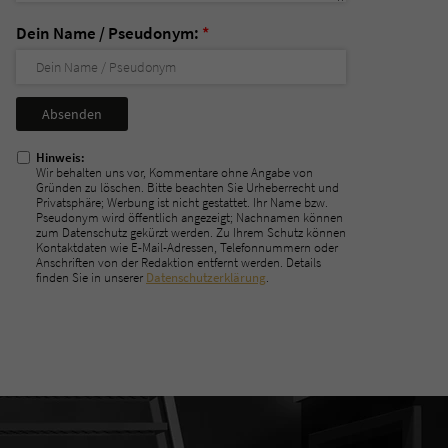
Dein Name / Pseudonym:
*
Nicht
ausfüllen!
Hinweis:
Wir behalten uns vor, Kommentare ohne Angabe von
Gründen zu löschen. Bitte beachten Sie Urheberrecht und
Privatsphäre; Werbung ist nicht gestattet. Ihr Name bzw.
Pseudonym wird öffentlich angezeigt; Nachnamen können
zum Datenschutz gekürzt werden. Zu Ihrem Schutz können
Kontaktdaten wie E-Mail-Adressen, Telefonnummern oder
Anschriften von der Redaktion entfernt werden. Details
finden Sie in unserer
Datenschutzerklärung
.