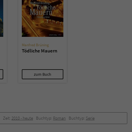
überprüfen.
Manfred Brüning
Tödliche Mauern
zum Buch
Zeit:
2010 -­ heute
Buchtyp:
Roman
Buchtyp:
Serie