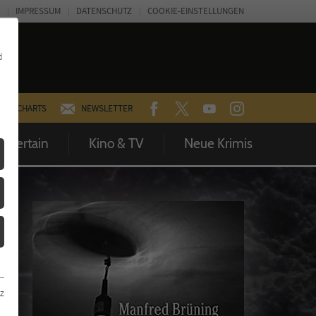
IMPRESSUM
DATENSCHUTZ
COOKIE-EINSTELLUNGEN
d
FACEBOOK
TWITTER
YOUTUBE
INSTAGRAM
CHARTS
NEWSLETTER
Entertain
Kino & TV
Neue Krimis
z