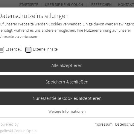
STARTSEITE
ÜBER DIE KRIMI-COUCH
LESEZEICHEN
KONTAKT
Datenschutzeinstellungen
Auf unserer Webseite werden Cookies verwendet. Einige davon werden zwingen
enötigt, während es uns andere ermöglichen, Ihre Nutzererfahrung auf unserer
ebseite zu verbessern.
BUCH-ENTDECKER
FORUM
Essentiell
Externe Inhalte
eit
Buchtyp
Autor*in
Magazin
Alle akzeptieren
Speichern & schließen
rhaus
Nur essentielle Cookies akzeptieren
Weitere Informationen
0
Essentiell
Essentielle Cookies werden für grundlegende Funktionen der Webseite
Powered by
Impressum
|
Datenschut
benötigt. Dadurch ist gewährleistet, dass die Webseite einwandfrei
galinski Cookie Opt In