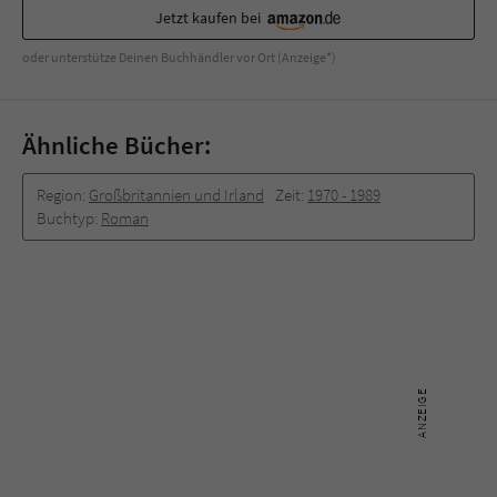
Sicherheitscode des Kontaktformulars zu
Jetzt kaufen bei
überprüfen.
oder unterstütze Deinen Buchhändler vor Ort (Anzeige*)
Ähnliche Bücher:
Region:
Großbritannien und Irland
Zeit:
1970 -­ 1989
Buchtyp:
Roman