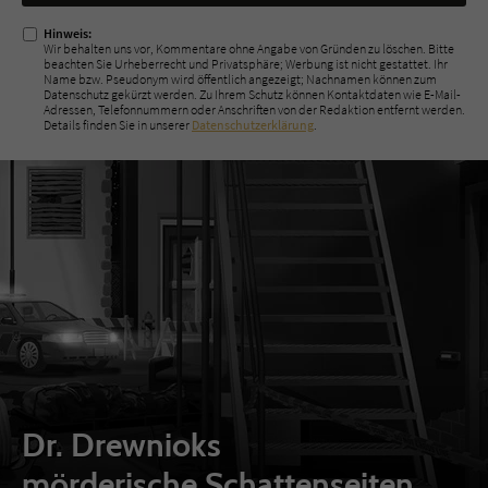
ausfüllen!
Hinweis:
Wir behalten uns vor, Kommentare ohne Angabe von Gründen zu löschen. Bitte
beachten Sie Urheberrecht und Privatsphäre; Werbung ist nicht gestattet. Ihr
Name bzw. Pseudonym wird öffentlich angezeigt; Nachnamen können zum
Datenschutz gekürzt werden. Zu Ihrem Schutz können Kontaktdaten wie E-Mail-
Adressen, Telefonnummern oder Anschriften von der Redaktion entfernt werden.
Details finden Sie in unserer
Datenschutzerklärung
.
Dr. Drewnioks
mörderische Schattenseiten