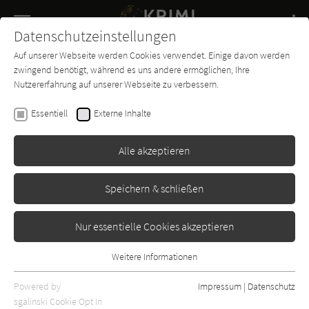
Navigation
Datenschutzeinstellungen
Couch
wechse
Auf unserer Webseite werden Cookies verwendet. Einige davon werden
Buch-
Forum
Charts
News
SUCHE
zwingend benötigt, während es uns andere ermöglichen, Ihre
Entdecker
Nutzererfahrung auf unserer Webseite zu verbessern.
Desmond Bagley
Essentiell
Externe Inhalte
Atemlos
Alle akzeptieren
Blanvalet
Erschienen: Januar 1979
Bibliogr. Angaben
0
Speichern & schließen
Nur essentielle Cookies akzeptieren
Weitere Informationen
Essentiell
Essentielle Cookies werden für grundlegende Funktionen der
Powered by
Impressum
|
Datenschutz
Webseite benötigt. Dadurch ist gewährleistet, dass die Webseite
sgalinski Cookie Opt In