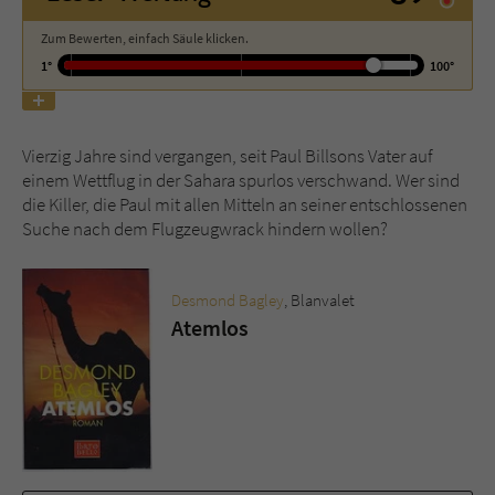
Zum Bewerten, einfach Säule klicken.
Name
tx_pwcomments_ahash
1°
100°
Anbieter
Literatur-Couch Medien GmbH & Co. KG
Laufzeit
1 Jahr
Vierzig Jahre sind vergangen, seit Paul Billsons Vater auf
einem Wettflug in der Sahara spurlos verschwand. Wer sind
die Killer, die Paul mit allen Mitteln an seiner entschlossenen
Zweck
Cookie für Kommentare einzelner Buchtitel
Suche nach dem Flugzeugwrack hindern wollen?
Name
fe_typo_user
Desmond Bagley
, Blanvalet
Atemlos
Anbieter
Literatur-Couch Medien GmbH & Co. KG
Laufzeit
Session
Dieses Cookie gewährleistet die
Kommunikation der Webseite mit dem
Zweck
Benutzer. Es wird benötigt um z. B. den