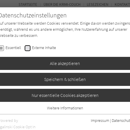
STARTSEITE
ÜBER DIE KRIMI-COUCH
LESEZEICHEN
KONTAKT
Datenschutzeinstellungen
Auf unserer Webseite werden Cookies verwendet. Einige davon werden zwingen
enötigt, während es uns andere ermöglichen, Ihre Nutzererfahrung auf unserer
ebseite zu verbessern.
BUCH-ENTDECKER
FORUM
Essentiell
Externe Inhalte
eit
Buchtyp
Autor*in
Magazin
Alle akzeptieren
Speichern & schließen
Nur essentielle Cookies akzeptieren
Weitere Informationen
0
Essentiell
Essentielle Cookies werden für grundlegende Funktionen der Webseite
Powered by
Impressum
|
Datenschut
benötigt. Dadurch ist gewährleistet, dass die Webseite einwandfrei
galinski Cookie Opt In