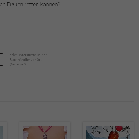
gen Frauen retten können?
Name
tx_pwcomments_ahash
Anbieter
Literatur-Couch Medien GmbH & Co. KG
Laufzeit
1 Jahr
oder unterstütze Deinen
Zweck
Cookie für Kommentare einzelner Buchtitel
Buchhändler vor Ort
(Anzeige*)
Name
fe_typo_user
Anbieter
Literatur-Couch Medien GmbH & Co. KG
Laufzeit
Session
Dieses Cookie gewährleistet die Kommunikation der
Webseite mit dem Benutzer. Es wird benötigt um z. B.
Zweck
den Sicherheitscode des Kontaktformulars zu