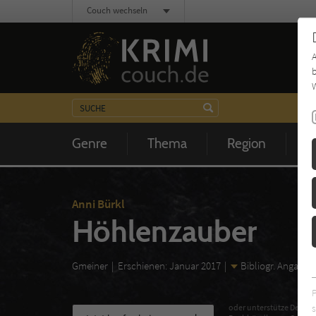
Couch wechseln
b
W
Genre
Thema
Region
Z
Anni Bürkl
Höhlenzauber
Gmeiner
Erschienen: Januar 2017
Bibliogr. Angaben
s
oder unterstütze Deinen