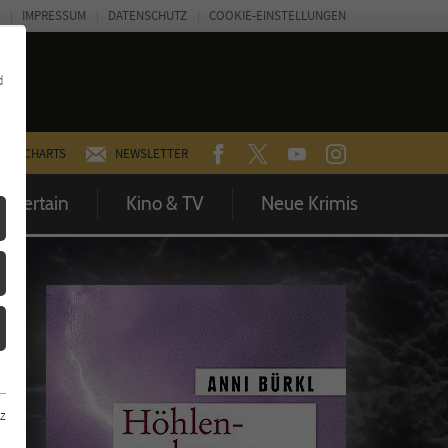
IMPRESSUM
DATENSCHUTZ
COOKIE-EINSTELLUNGEN
d
FACEBOOK
TWITTER
YOUTUBE
INSTAGRAM
CHARTS
NEWSLETTER
Entertain
Kino & TV
Neue Krimis
z