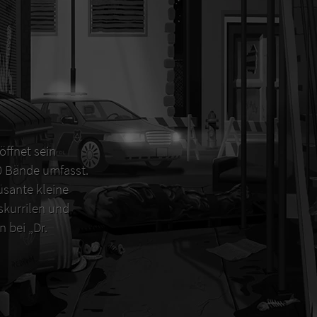
öffnet sein
00 Bände umfasst.
sante kleine
 skurrilen und
 bei „Dr.