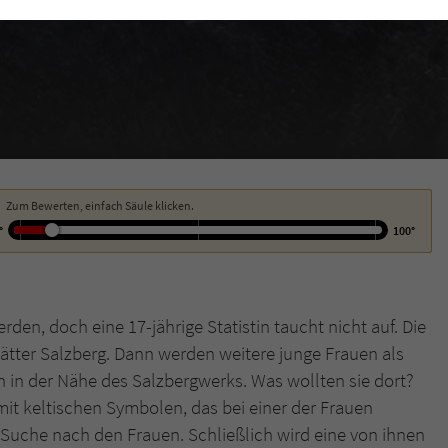
funktioniert.
Cookie-Informationen
Name
cookie_optin
Anbieter
Literatur-Couch Medien GmbH & Co. KG
Externe Inhalte
Wir verwenden auf unserer Website externe Inhalte, um Ihnen zusätzliche
Laufzeit
1 Jahr
Informationen anzubieten. Mit dem Laden der externen Inhalte akzeptieren Sie
die Datenschutzerklärung von YouTube (https://policies.google.com/privacy?
Wird benutzt, um Ihre Einstellungen für zur
hl=de).
Zweck
Verwendung von Cookies auf dieser Website zu
Zum Bewerten, einfach Säule klicken.
speichern.
°
100°
Name
tx_thrating_pi1_AnonymousRating_#
rden, doch eine 17-jährige Statistin taucht nicht auf. Die
Anbieter
Literatur-Couch Medien GmbH & Co. KG
stätter Salzberg. Dann werden weitere junge Frauen als
ch in der Nähe des Salzbergwerks. Was wollten sie dort?
Laufzeit
1 Jahr
it keltischen Symbolen, das bei einer der Frauen
Zweck
Cookie für die Bewertung einzelner Buchtitel
 Suche nach den Frauen. Schließlich wird eine von ihnen