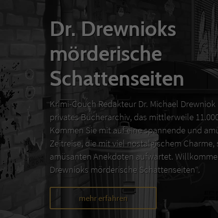
Dr. Drewnioks
mörderische
Schattenseiten
Krimi-Couch Redakteur Dr. Michael Drewniok 
privates Bücherarchiv, das mittlerweile 11.0
Kommen Sie mit auf eine spannende und amü
Zeitreise, die mit viel nostalgischem Charme,
amüsanten Anekdoten aufwartet. Willkommen
Drewnioks mörderische Schattenseiten“.
mehr erfahren