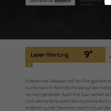
Jetzt kaufen bei
Buchhändler vor Ort
(Anzeige*)
9°
Leser
-Wertung
1
In Berenikes Teesalon soll ein Film gedreht we
Suche nach ihr führt die Polizei auf den Hall
vermisst gemeldet. Auch ihre Spur verliert si
Und welche Rolle spielt das mystische Buch m
entdeckt wurde? Berenike macht sich auf die