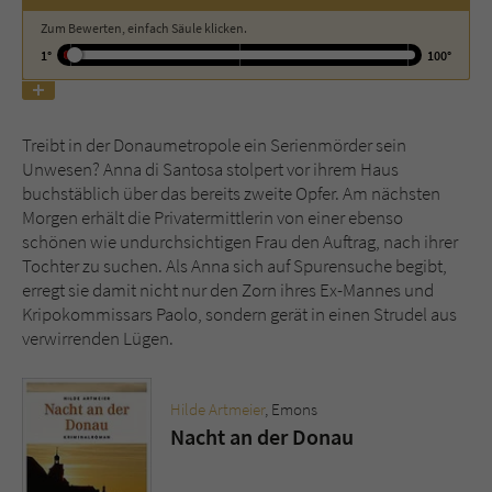
Zum Bewerten, einfach Säule klicken.
Name
tx_pwcomments_ahash
1°
100°
Anbieter
Literatur-Couch Medien GmbH & Co. KG
Treibt in der Donaumetropole ein Serienmörder sein
Laufzeit
1 Jahr
Unwesen? Anna di Santosa stolpert vor ihrem Haus
buchstäblich über das bereits zweite Opfer. Am nächsten
Zweck
Cookie für Kommentare einzelner Buchtitel
Morgen erhält die Privatermittlerin von einer ebenso
schönen wie undurchsichtigen Frau den Auftrag, nach ihrer
Tochter zu suchen. Als Anna sich auf Spurensuche begibt,
Name
fe_typo_user
erregt sie damit nicht nur den Zorn ihres Ex-Mannes und
Kripokommissars Paolo, sondern gerät in einen Strudel aus
Anbieter
Literatur-Couch Medien GmbH & Co. KG
verwirrenden Lügen.
Laufzeit
Session
Hilde Artmeier
, Emons
Dieses Cookie gewährleistet die
Nacht an der Donau
Kommunikation der Webseite mit dem
Zweck
Benutzer. Es wird benötigt um z. B. den