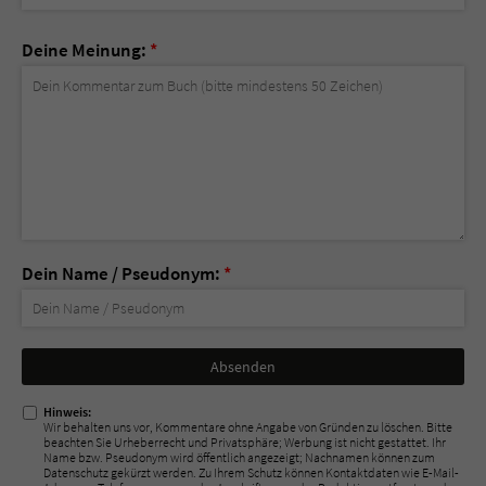
Deine Meinung:
*
Dein Name / Pseudonym:
*
Nicht
ausfüllen!
Hinweis:
Wir behalten uns vor, Kommentare ohne Angabe von Gründen zu löschen. Bitte
beachten Sie Urheberrecht und Privatsphäre; Werbung ist nicht gestattet. Ihr
Name bzw. Pseudonym wird öffentlich angezeigt; Nachnamen können zum
Datenschutz gekürzt werden. Zu Ihrem Schutz können Kontaktdaten wie E-Mail-