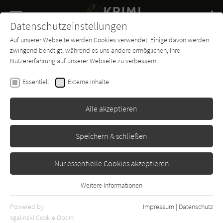
Navigation
Datenschutzeinstellungen
Couch
wechse
Auf unserer Webseite werden Cookies verwendet. Einige davon werden
Buch-
Forum
Charts
News
SUCHE
zwingend benötigt, während es uns andere ermöglichen, Ihre
Entdecker
Nutzererfahrung auf unserer Webseite zu verbessern.
Hilde Artmeier
Essentiell
Externe Inhalte
Nacht an der Donau
Alle akzeptieren
Emons
Erschienen: Januar 2014
Bibliogr. Angaben
0
Speichern & schließen
Nur essentielle Cookies akzeptieren
Weitere Informationen
Essentiell
Essentielle Cookies werden für grundlegende Funktionen der
Powered by
Impressum
|
Datenschutz
Webseite benötigt. Dadurch ist gewährleistet, dass die Webseite
sgalinski Cookie Opt In