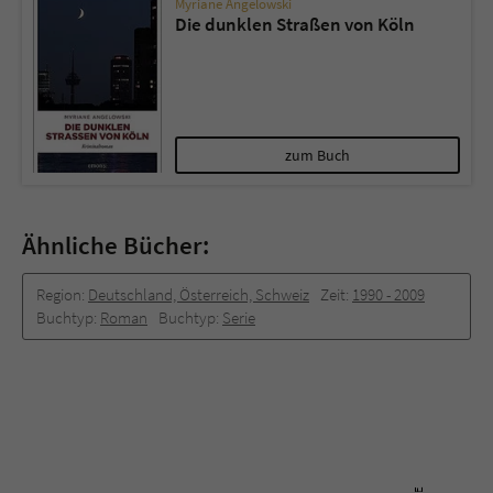
Myriane Angelowski
Die dunklen Straßen von Köln
zum Buch
Ähnliche Bücher:
Region:
Deutschland, Österreich, Schweiz
Zeit:
1990 -­ 2009
Buchtyp:
Roman
Buchtyp:
Serie