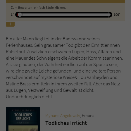
Zum Bewerten, einfach Säule klicken.
Name
tx_pwcomments_ahash
1°
100°
Anbieter
Literatur-Couch Medien GmbH & Co. KG
Ein alter Mann liegt tot in der Badewanne seines
Laufzeit
1 Jahr
Ferienhauses. Sein grausamer Tod gibt den Ermittlerinnen
Rätsel auf. Zusätzlich erschweren Lügen, Hass, Affären und
Zweck
Cookie für Kommentare einzelner Buchtitel
eine Mauer des Schweigens die Arbeit der Kommissarinnen.
Als sie glauben, der Wahrheit endlich auf der Spur zu sein,
wird eine zweite Leiche gefunden, und eine weitere Person
Name
fe_typo_user
verschwindet auf mysteriöse Weise& Lou Vanheyden und
Maline Brass ermitteln in ihrem zweiten Fall. Aber das Netz
Anbieter
Literatur-Couch Medien GmbH & Co. KG
aus Lügen, Verzweiflung und Gewalt ist dicht.
Undurchdringlich dicht.
Laufzeit
Session
Dieses Cookie gewährleistet die
Myriane Angelowski
, Emons
Kommunikation der Webseite mit dem
Tödliches Irrlicht
Zweck
Benutzer. Es wird benötigt um z. B. den