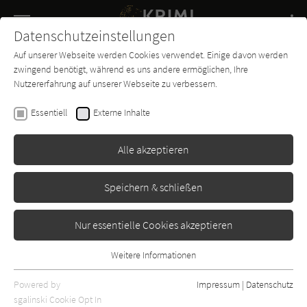
Navigation
Datenschutzeinstellungen
Couch
wechse
Auf unserer Webseite werden Cookies verwendet. Einige davon werden
Buch-
Forum
Charts
News
SUCHE
zwingend benötigt, während es uns andere ermöglichen, Ihre
Entdecker
Nutzererfahrung auf unserer Webseite zu verbessern.
Myriane Angelowski
Essentiell
Externe Inhalte
Tödliches Irrlicht
Alle akzeptieren
Emons
Erschienen: Januar 2009
Bibliogr. Angaben
0
Speichern & schließen
Nur essentielle Cookies akzeptieren
Weitere Informationen
Essentiell
Essentielle Cookies werden für grundlegende Funktionen der
Powered by
Impressum
|
Datenschutz
Webseite benötigt. Dadurch ist gewährleistet, dass die Webseite
sgalinski Cookie Opt In