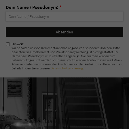
Dein Name / Pseudonym:
*
Nicht
ausfüllen!
Hinweis:
Wir behalten uns vor, Kommentare ohne Angabe von Gründen zu löschen. Bitte
beachten Sie Urheberrecht und Privatsphäre; Werbung ist nicht gestattet. Ihr
Name bzw. Pseudonym wird öffentlich angezeigt; Nachnamen können zum
Datenschutz gekürzt werden. Zu Ihrem Schutz können Kontaktdaten wie E-Mail-
Adressen, Telefonnummern oder Anschriften von der Redaktion entfernt werden.
Details finden Sie in unserer
Datenschutzerklärung
.