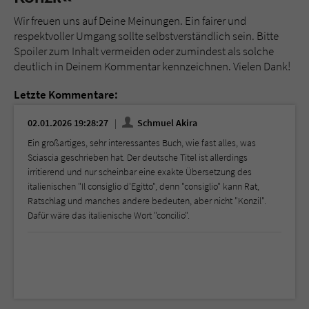
Wir freuen uns auf Deine Meinungen. Ein fairer und
respektvoller Umgang sollte selbstverständlich sein. Bitte
Spoiler zum Inhalt vermeiden oder zumindest als solche
deutlich in Deinem Kommentar kennzeichnen. Vielen Dank!
Letzte Kommentare:
02.01.2026 19:28:27
Schmuel Akira
Ein großartiges, sehr interessantes Buch, wie fast alles, was
Sciascia geschrieben hat. Der deutsche Titel ist allerdings
irritierend und nur scheinbar eine exakte Übersetzung des
italienischen "Il consiglio d'Egitto", denn "consiglio" kann Rat,
Ratschlag und manches andere bedeuten, aber nicht "Konzil".
Dafür wäre das italienische Wort "concilio".