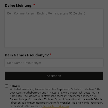
Deine Meinung:
*
Dein Name / Pseudonym:
*
Nicht
ausfüllen!
Hinweis:
Wir behalten uns vor, Kommentare ohne Angabe von Gründen zu löschen. Bitte
beachten Sie Urheberrecht und Privatsphäre; Werbung ist nicht gestattet. Ihr
Name bzw. Pseudonym wird öffentlich angezeigt; Nachnamen können zum
Datenschutz gekürzt werden. Zu Ihrem Schutz können Kontaktdaten wie E-Mail-
Adressen, Telefonnummern oder Anschriften von der Redaktion entfernt werden.
Details finden Sie in unserer
Datenschutzerklärung
.