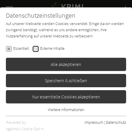
Navigation
Datenschutzeinstellungen
Couch
wechse
Auf unserer Webseite werden Cookies verwendet. Einige davon werden
Buch-
Forum
Charts
News
SUCHE
zwingend benötigt, während es uns andere ermöglichen, Ihre
Entdecker
Nutzererfahrung auf unserer Webseite zu verbessern.
Leonardo Sciascia
Essentiell
Externe Inhalte
Das ägyptische Konzil
Alle akzeptieren
Volk und Welt
Erschienen: Januar 1967
Bibliogr. Angaben
1
Speichern & schließen
Nur essentielle Cookies akzeptieren
Weitere Informationen
Essentiell
Essentielle Cookies werden für grundlegende Funktionen der
Powered by
Impressum
|
Datenschutz
Webseite benötigt. Dadurch ist gewährleistet, dass die Webseite
sgalinski Cookie Opt In