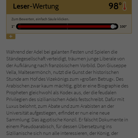
98°
Leser
-Wertung
Name
tx_pwcomments_ahash
Zum Bewerten, einfach Säule klicken.
1°
100°
Anbieter
Literatur-Couch Medien GmbH & Co. KG
Laufzeit
1 Jahr
Während der Adel bei galanten Festen und Spielen die
Zweck
Cookie für Kommentare einzelner Buchtitel
Ständegesellschaft verteidigt, träumen junge Liberale von
der Aufklärung nach französischem Vorbild. Don Giuseppe
Vella, Maltesermönch, nutzt die Gunst der historischen
Name
fe_typo_user
Stunde am Hof des Vizekönigs zum »großen Betrug«. Des
Arabischen zwar kaum mächtig, gibt er eine Biographie des
Anbieter
Literatur-Couch Medien GmbH & Co. KG
Propheten gleichwohl als Kodex aus, der die feudalen
Privilegien des sizilianischen Adels festschreibt. Dafür mit
Laufzeit
Session
Luxus belohnt, zum Abate und zum Arabisten an der
Universität aufgestiegen, erfindet er nun eine neue
Sammlung: Das ägyptische Konzil. Er fälscht Dokumente in
Dieses Cookie gewährleistet die
einem Pseudoarabisch, für dessen Übersetzung ins
Kommunikation der Webseite mit dem
Sizilianische sich nun alle interessieren, der König, der
Zweck
Benutzer. Es wird benötigt um z. B. den