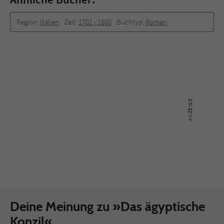
Region:
Italien
Zeit:
1701 -­ 1800
Buchtyp:
Roman
Deine Meinung zu »Das ägyptische
Konzil«